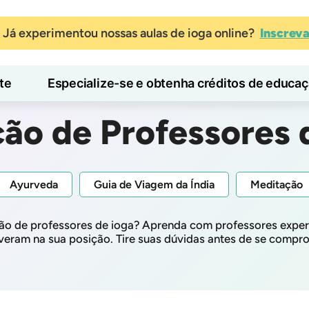
Já experimentou nossas aulas de ioga online?
Inscrev
te
Especialize-se e obtenha créditos de educa
Blog
Aprender
ão de Professores 
Ayurveda
Guia de Viagem da Índia
Meditação
o de professores de ioga? Aprenda com professores experi
iveram na sua posição. Tire suas dúvidas antes de se compr