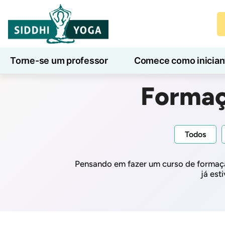
Torne-se um professor
Comece como inician
Aulas de ioga online
7 Dias de Bem-Estar
Formaç
Todos
Pensando em fazer um curso de formaçã
já est