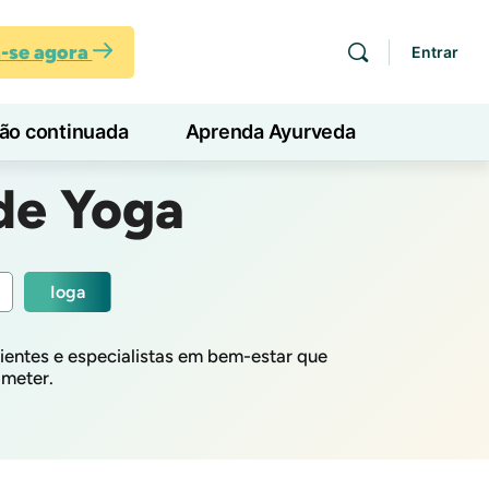
a-se agora
Entrar
ção continuada
Aprenda Ayurveda
de Yoga
Ioga
entes e especialistas em bem-estar que
ometer.