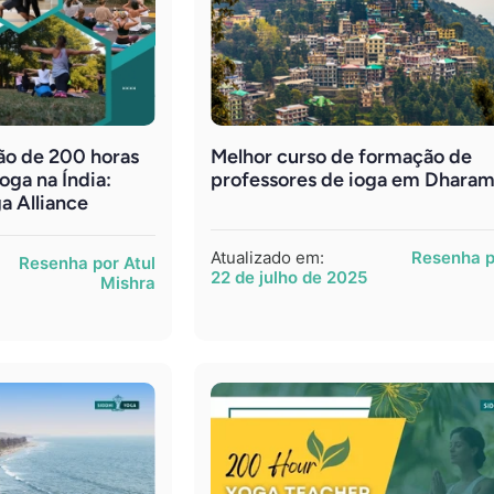
ão de 200 horas
Melhor curso de formação de
oga na Índia:
professores de ioga em Dharam
a Alliance
Atualizado em:
Resenha p
Resenha por Atul
22 de julho de 2025
Mishra