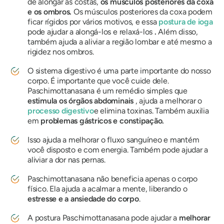
de alongar as costas,
os músculos posteriores da coxa
e os ombros.
Os músculos posteriores da coxa podem
ficar rígidos por vários motivos, e essa
postura de ioga
pode ajudar a alongá-los e relaxá-los
.
Além disso,
também ajuda a aliviar a região lombar e até mesmo a
rigidez nos ombros.
O sistema digestivo é uma parte importante do nosso
corpo. É importante que você cuide dele.
Paschimottanasana
é um remédio simples que
estimula os órgãos abdominais
, ajuda a melhorar o
processo digestivo
e elimina toxinas. Também auxilia
em
problemas gástricos e constipação.
Isso ajuda a melhorar o fluxo sanguíneo e mantém
você disposto e com energia. Também pode ajudar a
aliviar a dor nas pernas.
Paschimottanasana
não beneficia apenas o corpo
físico. Ela ajuda a acalmar a mente, liberando o
estresse e a ansiedade do corpo
.
A postura Paschimottanasana
pode ajudar a
melhorar