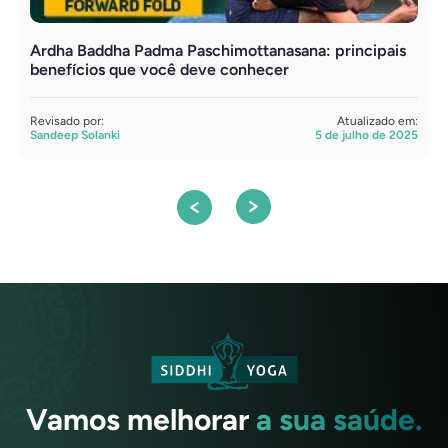
Ardha Baddha Padma Paschimottanasana: principais
T
benefícios que você deve conhecer
R
S
Revisado por:
Atualizado em:
Sandeep Solanki
5 de julho de 2025
Vamos melhorar
a sua saúde.