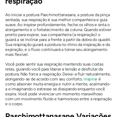
respiração
Ao iniciar a postura Paschimottanasana, a postura da pinça
sentada, sua respiração é sua melhor companheira e guia
suave. Ao inspirar profundamente, feche os olhos e sinta o
alongamento e o fortalecimento da coluna. Quando estiver
pronto para expirar, sua companheira (a respiração) o
guiará a se inclinar para a frente a partir da dobra do quadril.
Sua respiração guiará a postura no ritmo da inspiração e da
expiração, e o fluxo continuará a tornar seu alongamento
mais flexível.
Você pode sentir sua respiração mantendo suas costas
retas, guiando você para liberar a tensão e desfrutar da
postura. Não force a respiração. Deixe-a fluir naturalmente,
alongando-se de acordo com seu conforto.
Inspirar
é
como absorver muita energia e nutrir a mente, acalmando-
a e imaginando o estresse se dissipando enquanto você
expira. Você pode vivenciar um momento maravilhoso
com um movimento fluido e harmonioso entre a respiração
e o corpo.
Paschimottanasan
e Variações