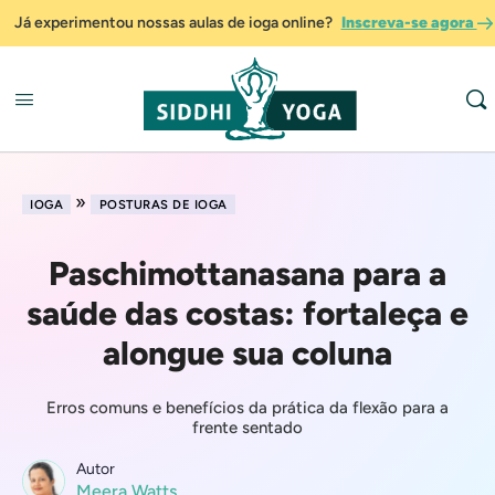
Já experimentou nossas aulas de ioga online?
Inscreva-se agora
»
IOGA
POSTURAS DE IOGA
Paschimottanasana para a
saúde das costas: fortaleça e
alongue sua coluna
Erros comuns e benefícios da prática da flexão para a
frente sentado
Autor
Meera Watts