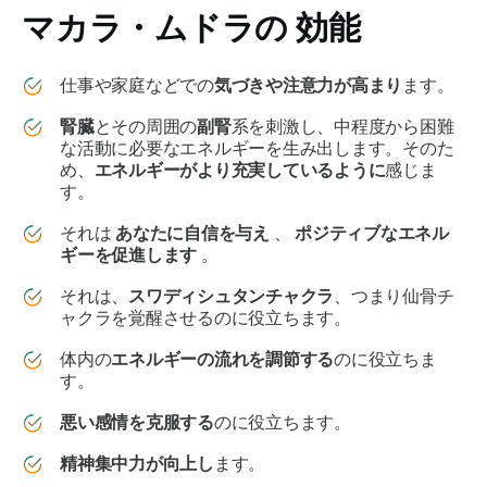
マカラ・ムドラの
効能
仕事や家庭などでの
気づきや注意力が高まり
ます。
腎臓
とその周囲の
副腎
系を刺激し、中程度から困難
な活動に必要なエネルギーを生み出します。そのた
め、
エネルギーがより充実しているように
感じま
す。
それは
あなたに自信を与え
、
ポジティブなエネル
ギーを促進します
。
それは、
スワディシュタン
チャクラ
、つまり仙骨
チ
ャクラ
を覚醒させるのに役立ちます。
体内の
エネルギーの流れを調節する
のに役立ちま
す。
悪い感情を克服する
のに役立ちます。
精神集中力が向上し
ます。