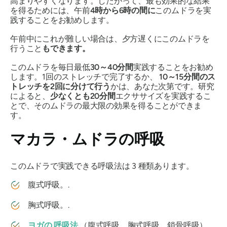
高まりやすくなります。したがって、最も効果的な結果
を得るためには、午前
4時から6時の間に
この
ムドラを
実
践することをお勧めします。
午前中にこれが難しい場合は、夕方遅くにこの
ムドラ
を
行うこと
もできます。
この
ムドラを
毎日最低
30～40分間
実践することをお勧め
します。1回のストレッチで完了するか、
10～15分間のス
トレッチを2回に分けて行う
かは、あなた次第です。研究
によると、
少なくとも20分間
エクササイズを実践するこ
とで、その
ムドラ
の最大限の効果を得ることができま
す。
マカラ・ムドラ
の呼吸
この
ムドラ
で実践できる呼吸法は 3 種類あります。
腹式呼吸。.
胸式呼吸。.
ヨガの
呼吸法
（腹式呼吸、胸式呼吸、鎖骨呼吸）