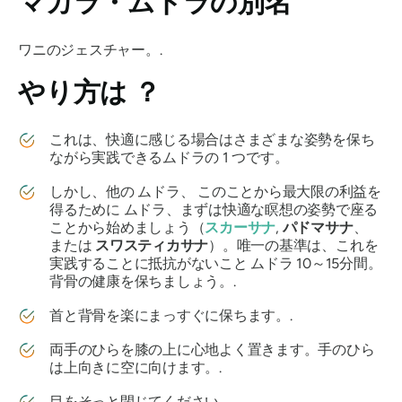
マカラ・ムドラ
の別名
ワニのジェスチャー。.
やり方は
？
これは、快適に感じる場合はさまざまな姿勢を保ち
ながら実践できる
ムドラ
の 1 つです。
しかし、他の
ムドラ、
このことから最大限の利益を
得るために
ムドラ
、まずは快適な瞑想の姿勢で座る
ことから始めましょう（
スカーサナ
,
パドマサナ
、
または
スワスティカサナ
）。唯一の基準は、これを
実践することに抵抗がないこと
ムドラ
10～15分間。
背骨の健康を保ちましょう。.
首と背骨を楽にまっすぐに保ちます。.
両手のひらを膝の上に心地よく置きます。手のひら
は上向きに空に向けます。.
目をそっと閉じてください。.