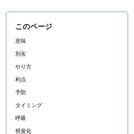
このページ
意味
別名
やり方
利点
予防
タイミング
呼吸
視覚化