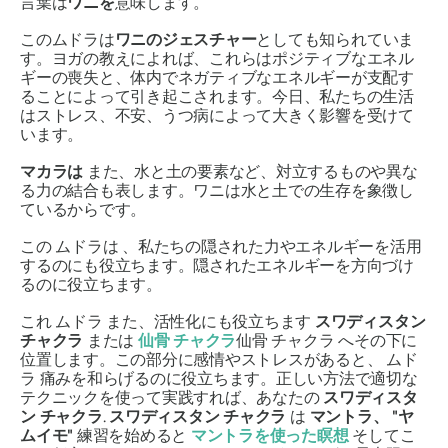
言葉は
ワニを
意味します。
この
ムドラは
ワニの
ジェスチャー
としても知られていま
す。ヨガの教えによれば、これらはポジティブなエネル
ギーの喪失と、体内でネガティブなエネルギーが支配す
ることによって引き起こされます。今日、私たちの生活
はストレス、不安、うつ病によって大きく影響を受けて
います。
マカラは
また、水と土の要素など、対立するものや異な
る力の結合も表します。ワニは水と土での生存を象徴し
ているからです。
この
ムドラは
、私たちの隠された力やエネルギーを活用
するのにも役立ちます。隠されたエネルギーを方向づけ
るのに役立ちます。
これ
ムドラ
また、活性化にも役立ちます
スワディスタン
チャクラ
または
仙骨
チャクラ
仙骨
チャクラ
へその下に
位置します。この部分に感情やストレスがあると、
ムド
ラ
痛みを和らげるのに役立ちます。正しい方法で適切な
テクニックを使って実践すれば、あなたの
スワディスタ
ン
チャクラ
.
スワディスタン
チャクラ
は
マントラ、
"ヤ
ムイモ"
練習を始めると
マントラ
を使った瞑想
そしてこ