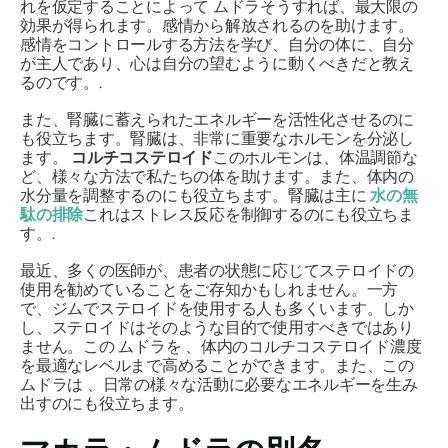
れを仮定することによって
ムドラ
そうすれば、最大限の
効果が得られます。感情から解放されるのを助けます。
感情をコントロールする方法を学び、自分の体に、自分
が主人であり、心は自分の望むように動くべきだと教え
るのです。.
また、腎臓に蓄えられたエネルギーを活性化させるのに
も役立ちます。腎臓は、非常に重要なホルモンを分泌し
ます。
コルチコステロイド
このホルモンは、体温調節な
ど、様々な方法で私たちの体を助けます。また、体内の
水分量を調整するのにも役立ちます。腎臓は主に
水の無
駄の排除
これはストレス反応を制御するのにも役立ちま
す。.
最近、多くの医師が、患者の状態に応じてステロイドの
使用を勧めていることをご存知かもしれません。一方
で、ジムでステロイドを使用する人も多くいます。しか
し、ステロイドはそのような目的で使用すべきではあり
ません。この
ムドラを
、体内のコルチコステロイド濃度
を最適なレベルまで高めることができます。また、この
ムドラは
、日常の様々な活動に必要なエネルギーを生み
出すのにも役立ちます。