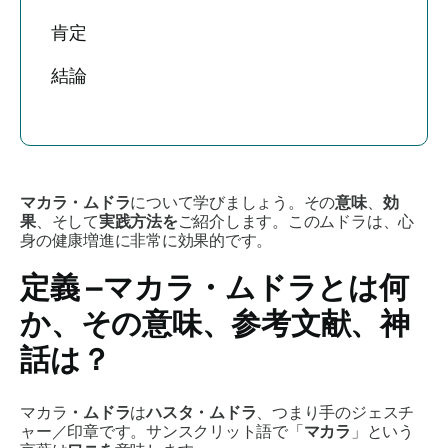
肯定
結論
マカラ・ムドラ
について学びましょう。その
意味
、
効
果
、そして
実践方法を
ご紹介します。この
ムドラは
、心
身の健康増進に非常に効果的です。
定義 –
マカラ・ムドラ
とは何
か、その意味、参考文献、神
話は？
マカラ
・ムドラ
は
ハスタ・
ムドラ
、つまり手のジェスチ
ャー／印章です。サンスクリット語で
「
マカラ
」という