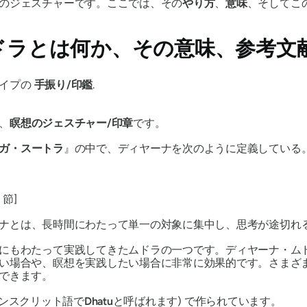
のジェスチャーです。ここでは、その
やり方
、
意味
、そしてこ
ドラ
とは何か、その意味、参考文
タイプの
手振り/印鑑
.
、
瞑想のジェスチャー/印章
です。
ガ・スートラ
』の中で、
ディヤーナを
次のように定義している
 節]
ナ
とは、長時間にわたって単一の対象に集中し、思考が途切れ
にもわたって実践してきた
ムドラ
の一つです。
ディヤーナ・ム
い場合や、
瞑想を
実践したい場合に非常に効果的です。さまざ
できます。
サンスクリット語で
Dhatu
と呼ばれます) で作られています。