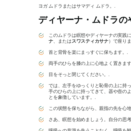
ヨガ ムドラまたはサマディ ムドラ。.
ディヤーナ・ムドラの
この
ムドラは
瞑想や
ディヤーナの
実践
ナ
、または
スワスティカサナ
）で座り
首と背骨を楽にまっすぐに保ちます。.
両手のひらを膝の上に心地よく置きます
目をそっと閉じてください。.
では、左手をゆっくりと恥骨の上に持
手のひらの上に持ってきて、器や壺の
とを象徴しています。.
この状態を保ちながら、親指の先を心地
さあ、瞑想を始めましょう。自分の思考
呼吸への意識を失うことなく、呼吸を観