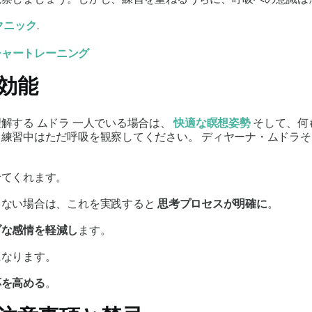
クニック
.
チャートレーニング
効能
理解する
ムドラ
一人でいる場合は、
快適な瞑想姿勢
そして、何
。練習中はただ呼吸を観察してください。
ディヤーナ・ムドラ
そ
せてくれます。
きない場合は、これを実践すると
思考プロセスが明確に
。
ブな感情を軽減し
ます。
になります。
応を
高める
。