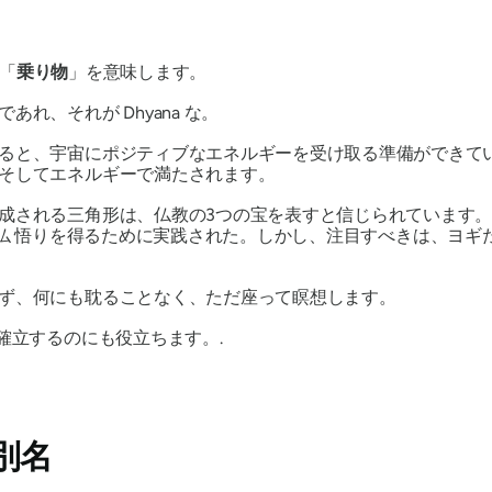
「
乗り物
」を意味します。
何であれ、それが
Dhyana な
。
ると、宇宙にポジティブなエネルギーを受け取る準備ができて
そしてエネルギーで満たされます。
成される三角形は、仏教の3つの宝を表すと信じられています
仏
悟りを得るために実践された。しかし、注目すべきは、ヨギ
ず、何にも耽ることなく、ただ座って瞑想します。
確立するのにも役立ちます。.
別名