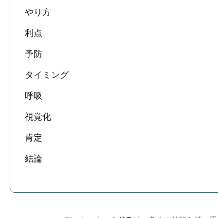
やり方
利点
予防
タイミング
呼吸
視覚化
肯定
結論