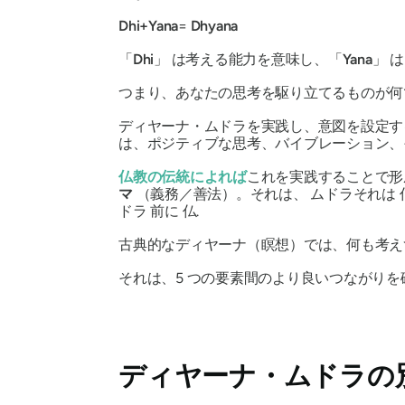
Dhi+Yana
=
Dhyana
「
Dhi
」
は考える能力を意味し、「
Yana
」
は
つまり、あなたの思考を駆り立てるものが
ディヤーナ・ムドラを
実践し、意図を設定す
は、ポジティブな思考、バイブレーション、
仏教の
伝統によれば
これを実践することで形
マ
（義務／善法）。それは、
ムドラ
それは
ドラ
前に
仏
.
古典的な
ディヤーナ
（瞑想）では、何も考え
それは、5 つの要素間のより良いつながりを
ディヤーナ・ムドラ
の