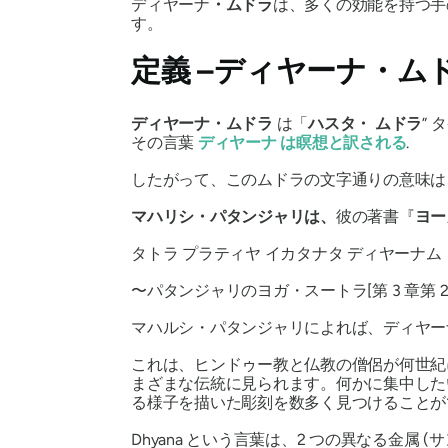
ディヤーナ
・ムドラ
は、多くの効能を持つ手
す。
定義 –
ディヤーナ・ム
ディヤーナ・ムドラ
は「
ハスタ・
ムドラ
” 
その言葉
ディヤーナ
は瞑想と訳される
.
したがって、この
ムドラ
の文字通りの意味は
マハリシ・パタンジャリは、
彼の著書『
ヨー
タトラ プラティヤ イカタナタ ディヤーナム
〜
パタンジャリ
の
ヨガ・
スートラ
[第 3 章第 2
マハルシ・パタンジャリ
によれば、
ディヤー
これは、ヒンドゥー教と仏教の僧侶が何世紀
まざまな伝統に見られます。何かに集中した
る
様子
を描いた彫刻を数多く見つけることが
Dhyana という
言葉は、2 つの異なる金属 (