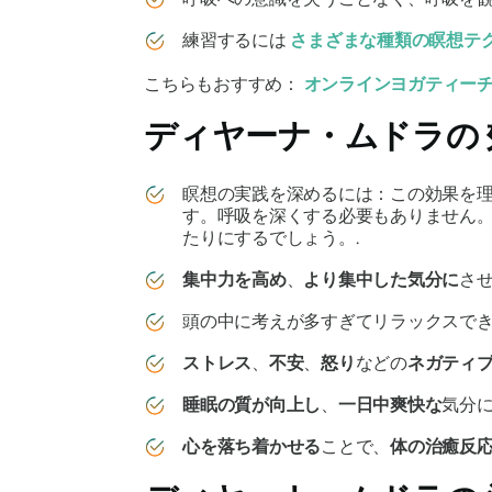
練習するには
さまざまな種類の瞑想テ
こちらもおすすめ：
オンラインヨガティー
ディヤーナ・ムドラの
瞑想の実践を深めるには：この効果を
す。呼吸を深くする必要もありません
たりにするでしょう。.
集中力を高め
、
より集中した気分に
さ
頭の中に考えが多すぎてリラックスで
ストレス
、
不安
、
怒り
などの
ネガティ
睡眠の質が向上し
、
一日中爽快な
気分
心を落ち着かせる
ことで、
体
の治癒反