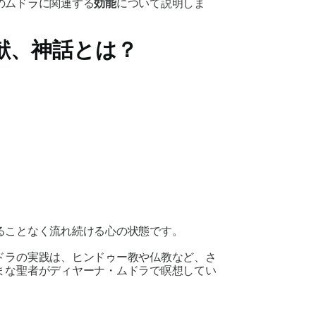
の
ムドラ
に関連する
効能
について説明しま
献、神話とは？
。
ることなく流れ続ける心の状態です。
ドラの
実践は、ヒンドゥー教や仏教など、さ
まな聖者が
ディヤーナ・ムドラ
で瞑想してい