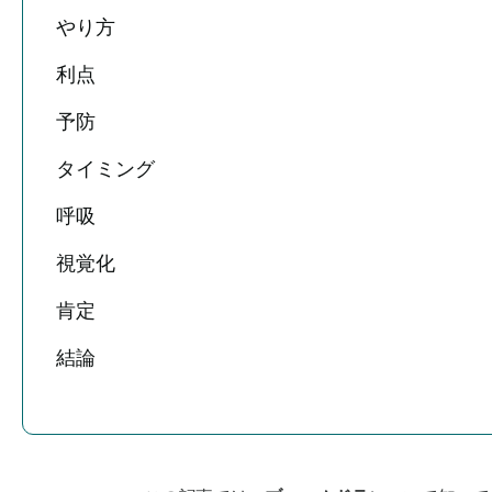
やり方
利点
予防
タイミング
呼吸
視覚化
肯定
結論