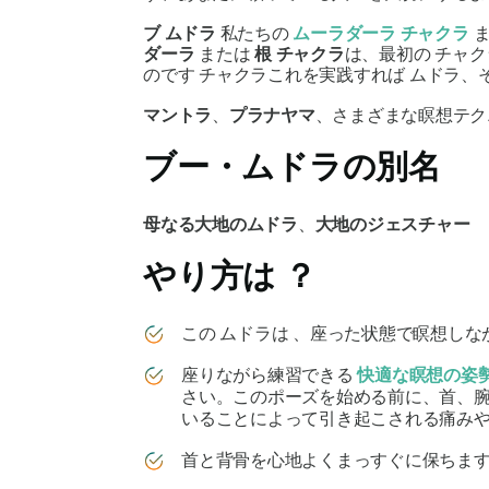
ブ
ムドラ
私たちの
ムーラダーラ
チャクラ
ダーラ
または
根
チャクラ
は、最初の
チャク
のです
チャクラ
これを実践すれば
ムドラ
、
マントラ
、
プラナヤマ
、さまざまな瞑想テク
ブー・ムドラ
の別名
母なる大地
の
ムドラ
、
大地
の
ジェスチャー
やり方は
？
この
ムドラは
、座った状態で瞑想しな
座りながら練習できる
快適な瞑想の姿
さい。このポーズを始める前に、首、
いることによって引き起こされる痛みや
首と背骨を心地よくまっすぐに保ちます