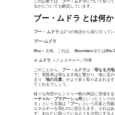
この記事では、
ブー・
ムドラ
について知って
るかについても解説しています。
ブー・ムドラ
とは何か
ブー・
ムドラ
は2つの単語から成り立ってい
ブー
+
ムドラ
Bhu
= 土地。これは、
Bhumidevi
または
Bhu
＆
ムドラ
＝ジェスチャー／印章
このことから、
ブー・
ムドラ
は「
母なる大
で、実践者は母なる大地と繋がり、地に足の
まり「
地の
元素
」がより多く取り込まれます
てくれるでしょう。
様々な寺院やヒンドゥー教の神話に登場する
ーチャル・プラデーシュ
州
といったインドの
ミ」
という言葉は
「ブー」
という言葉と同義
エネルギーを育むのに役立ちます。それはあ
ず、あなたに頼っている人々を大切にするよ