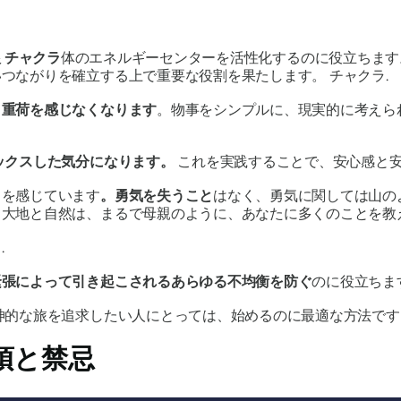
根
チャクラ
体のエネルギーセンターを活性化するのに役立ちま
いつながりを確立する上で重要な役割を果たします。
チャクラ
.
。重荷を感じなくなります
。物事をシンプルに、現実的に考えら
ックスした気分になります。
これを実践することで、安心感と
りを感じています
。
勇気
を
失う
こと
はなく、勇気に関しては山の
。大地と自然は、まるで母親のように、あなたに多くのことを教
.
緊張によって引き起こされるあらゆる不均衡を防ぐ
のに役立ちま
神的な旅を追求したい人にとっては、始めるのに最適な方法です
項と禁忌