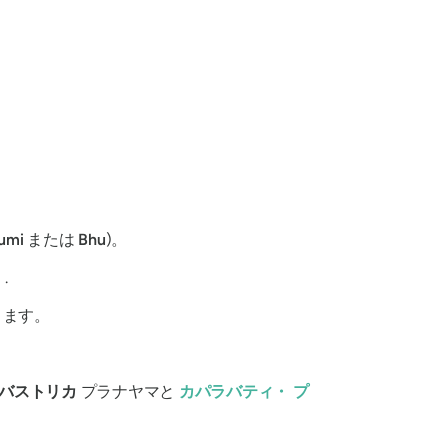
umi
または
Bhu
)。
.
きます。
バストリカ
プラナヤマと
カパラバティ・
プ