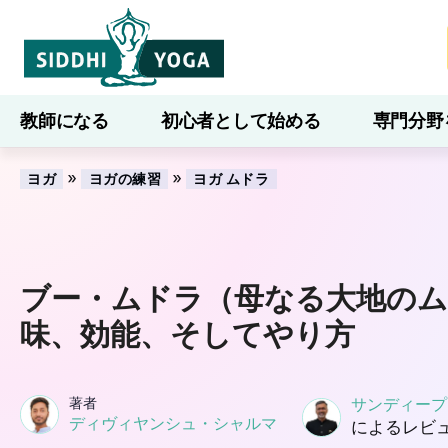
教師になる
初心者として始める
専門分野
ブログ
学ぶ
»
»
ヨガ
ヨガの練習
ヨガ ムドラ
ブー・ムドラ（母なる大地のム
味、効能、そしてやり方
著者
サンディープ
ディヴィヤンシュ・シャルマ
によるレビ