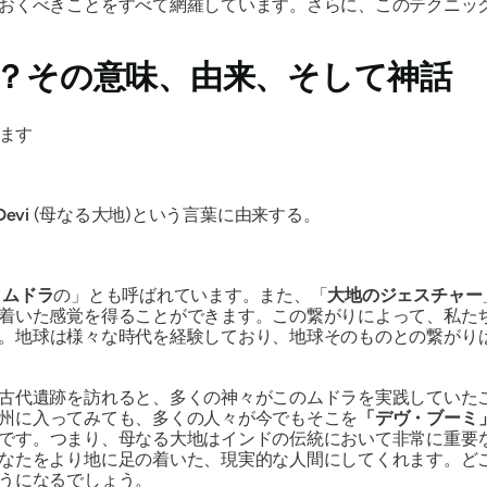
おくべきことをすべて網羅しています。さらに、このテクニッ
？その意味、由来、そして神話
ます
Devi
(母なる大地)という言葉に由来する。
地
ムドラ
の」とも呼ばれています。また、「
大地
の
ジェスチャー
着いた感覚を得ることができます。この繋がりによって、私た
。地球は様々な時代を経験しており、地球そのものとの繋がり
古代遺跡を訪れると、多くの神々がこの
ムドラ
を実践していた
州に入ってみても、多くの人々が今でもそこを
「デヴ
・ブーミ
です。つまり、母なる大地はインドの伝統において非常に重要
なたをより地に足の着いた、現実的な人間にしてくれます。ど
うになるでしょう。