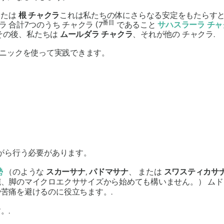
または
根
チャクラ
これは私たちの体にさらなる安定をもたらす
番目
ラ
合計7つのうち
チャクラ
(7
であること
サハスラーラ
チャ
その後、私たちは
ムールダラ
チャクラ
、それが他の
チャクラ
.
ニックを使って実践できます。
がら行う必要があります。
勢
（のような
スカーサナ
,
パドマサナ
、 または
スワスティカサ
腕、脚のマイクロエクササイズから始めても構いません。）
ム
苦痛を避けるのに役立ちます。.
。.