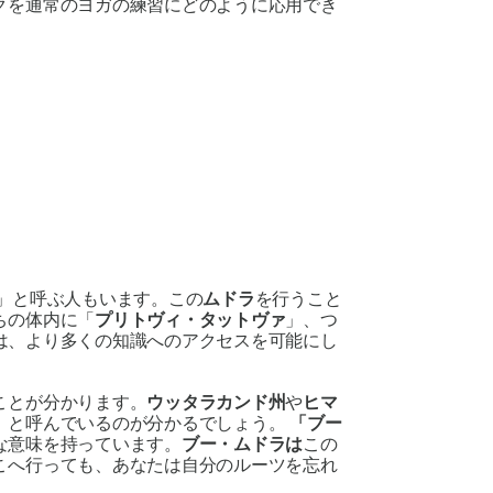
クを通常のヨガの練習にどのように応用でき
」と呼ぶ人もいます。この
ムドラ
を行うこと
ちの体内に「
プリトヴィ
・タットヴァ
」、つ
は、より多くの知識へのアクセスを可能にし
ことが分かります。
ウッタラカンド州
や
ヒマ
」
と呼んでいるのが分かるでしょう。
「ブー
な意味を持っています。
ブー・
ムドラは
この
こへ行っても、あなたは自分のルーツを忘れ