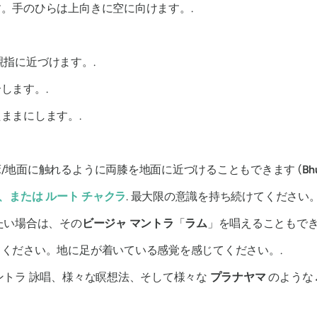
。手のひらは上向きに空に向けます。.
を親指に近づけます。.
します。.
ままにします。.
/地面に触れるように両膝を地面に近づけることもできます (
Bh
、または
ルート
チャクラ
. 最大限の意識を持ち続けてください。
たい場合は、その
ビージャ
マントラ
「
ラム
」を唱えることもで
ください。地に足が着いている感覚を感じてください。.
ントラ
詠唱、様々な瞑想法、そして様々な
プラナヤマ
のような