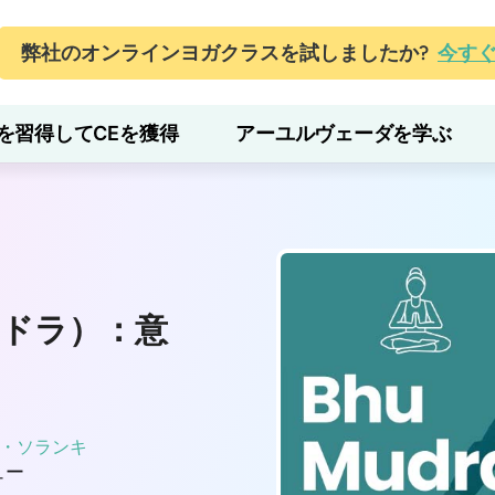
弊社のオンラインヨガクラスを試しましたか?
今す
を習得してCEを獲得
アーユルヴェーダを学ぶ
ドラ）：意
・ソランキ
ュー