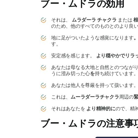
ブー・ムドラ
の効用
それは、
ムラダーラ
チャクラ
または
のため、他のすべてのものとのより良
地に足がついたような感覚になります
す。
安定感を感じます。
より穏やかでリラ
あなたは母なる大地と自然とのつなが
うに澄み切った心
を
持ち続けています
あなたは他人を尊厳を持って扱います。
これは、
ムーラダーラ
チャクラ
周辺の
それはあなたを
より精神的に
ので、精
ブー・ムドラ
の注意事