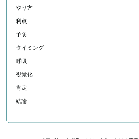
やり方
利点
予防
タイミング
呼吸
視覚化
肯定
結論