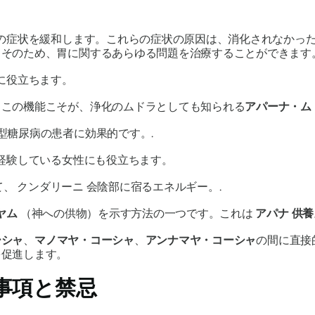
の症状を緩和します。これらの症状の原因は、消化されなかっ
。そのため、胃に関するあらゆる問題を治療することができます
に役立ちます。
。この機能こそが、浄化の
ムドラ
としても知られる
アパーナ・
ム
型糖尿病の患者に効果的です。.
経験している女性にも役立ちます。
て、
クンダリーニ
会陰部に宿るエネルギー。.
ヤム
（神への供物）を示す方法の一つです。これは
アパナ
供養
ーシャ
、
マノマヤ・
コーシャ
、
アンナマヤ・
コーシャ
の間に直接
を促進します。
事項と禁忌