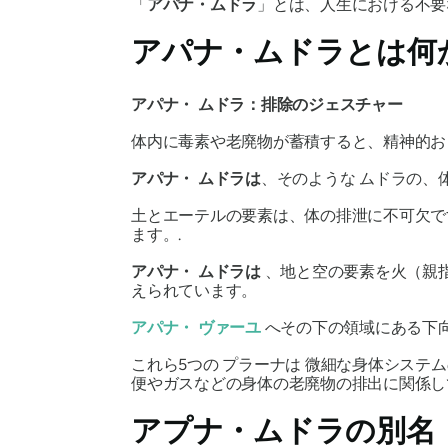
「
アパナ・
ムドラ
」とは、人生における不要
アパナ・ムドラ
とは何
アパナ・
ムドラ
：排除のジェスチャー
体内に毒素や老廃物が蓄積すると、精神的お
アパナ・
ムドラは
、そのような
ムドラの
、
土とエーテルの要素は、体の排泄に不可欠で
ます。.
アパナ・
ムドラは
、地と空の要素を火（親
えられています。
アパナ・
ヴァーユ
へその下の領域にある下向
これら5つの
プラーナは
微細な身体システム
便やガスなどの身体の老廃物の排出に関係
アプナ・
ムドラ
の別名