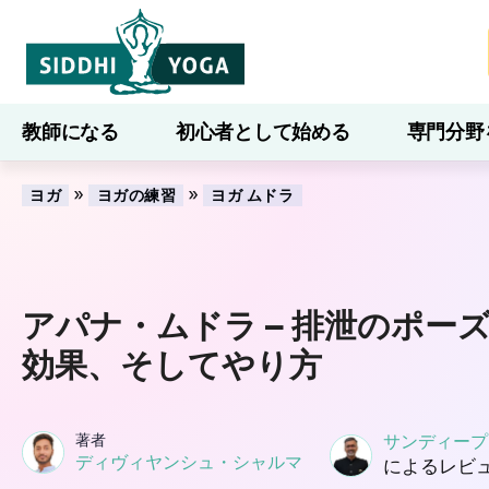
教師になる
初心者として始める
専門分野
ブログ
学ぶ
»
»
ヨガ
ヨガの練習
ヨガ ムドラ
アパナ・ムドラ – 排泄のポー
効果、そしてやり方
著者
サンディープ
ディヴィヤンシュ・シャルマ
によるレビ