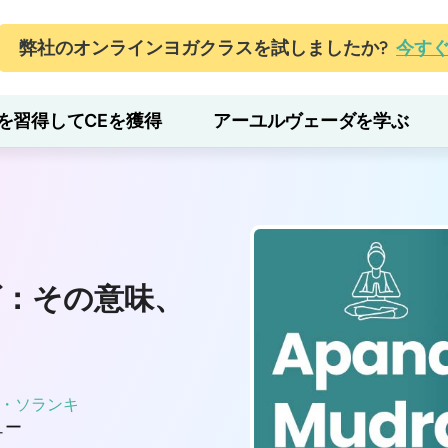
弊社のオンラインヨガクラスを試しましたか?
今す
を習得してCEを獲得
アーユルヴェーダを学ぶ
ズ：その意味、
・ソランキ
ュー