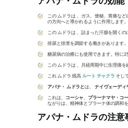
アパナ・ムドラ
の効能
この
ムドラは
、ガス、便秘、胃痛など
の方向へと導かれるように作用します
この
ムドラは
、詰まった汗腺を開くの
排尿と排泄を調節する働きがあります
糖尿病の治療にも使用できます。特に2
この
ムドラは
、月経周期中に生理痛を
これ
ムドラ
残高
ルート
チャクラ
そし
アパナ・
ムドラと
は、
ナイヴェーディ
これは、
コーシャ
、
プラーナマヤ・
コ
ながりは、精神体とプラーナ体の調和
アパナ・ムドラ
の注意