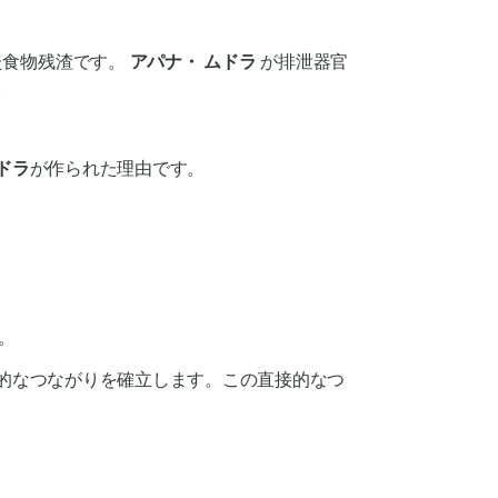
た食物残渣です。
アパナ・
ムドラ
が排泄器官
。
ドラ
が作られた理由です。
。
的なつながりを確立します。この直接的なつ