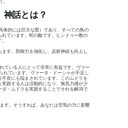
う。
、神話とは？
具体的には巨大な鷲）であり、すべての鳥の
られています。蛇の敵です。ヒンドゥー教の
す。
ちます。防御力を強化し、反射神経も向上し
れている人にとって非常に有益です。
ヴァー
られています。
ヴァータ
・
ドーシャ
が不足し
行不良にも悩まされています。この
ムドラ
を
を実践する人は活動的になり、無気力感が少
ーダ・ムドラを
実践することでそれを解消で
ます。そうすれば、あなたは空気の力に影響