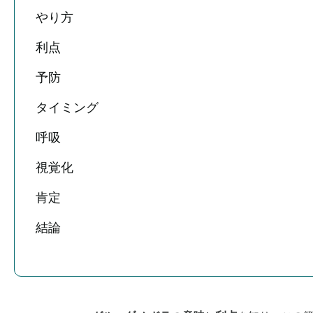
やり方
利点
予防
タイミング
呼吸
視覚化
肯定
結論