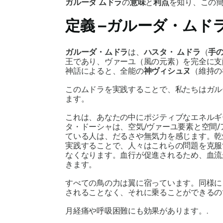
ガルーダ ムドラ
の
意味
と
利点
を知り、この
定義 –
ガルーダ・ムド
ガルーダ・ムドラ
は、
ハスタ・
ムドラ
（
手
王であり、
ヴァーユ
（風の元素）を完全に支
神話によると、全能の
神ヴィシュヌ
（維持の
この
ムドラ
を実践することで、私たちは
ガル
ます。
これは、あなたの中にポジティブなエネルギ
タ・
ドーシャは
、空気/
ヴァーユ
要素と空間/
ている人は、だるさや無気力を感じます。乾
実践することで、人々はこれらの問題を克服
なくなります。血行が促進されるため、血流
きます。
すべての鳥の力は翼に宿っています。同様
されることなく、それに乗ることができるの
月経痛や呼吸困難にも効果があります。.