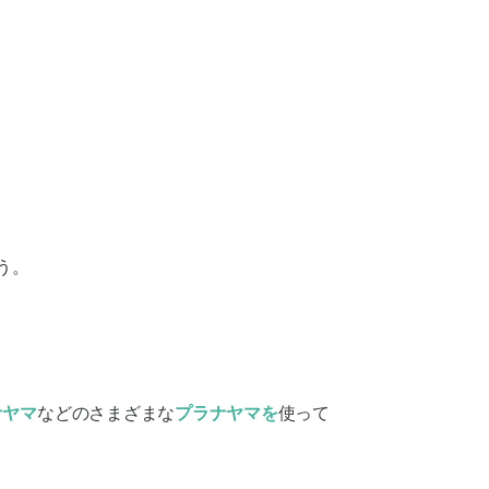
う。
ナヤマ
などのさまざまな
プラナヤマを
使って