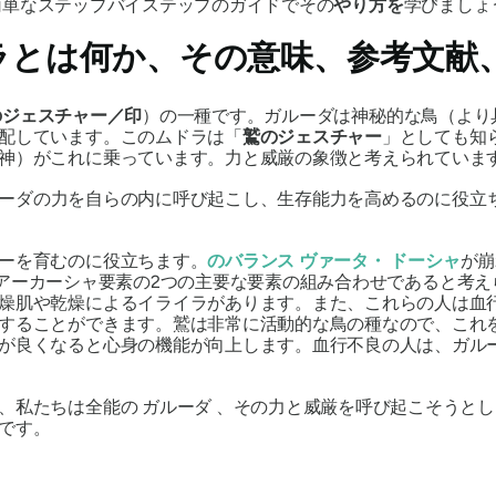
簡単なステップバイステップのガイドでその
やり方を
学びましょ
ラ
とは何か、その意味、参考文献
のジェスチャー／印
）の一種です。
ガルーダは
神秘的な鳥（より
配しています。この
ムドラ
は「
鷲のジェスチャー
」としても知
神）がこれに乗っています。力と威厳の象徴と考えられていま
ーダ
の力を自らの内に呼び起こし、生存能力を高めるのに役立
ーを育むのに役立ちます。
のバランス
ヴァータ・
ドーシャ
が崩
アーカーシャ
要素の2つの主要な要素の組み合わせであると考え
燥肌や乾燥によるイライラがあります。また、これらの人は血
することができます。鷲は非常に活動的な鳥の種なので、これ
が良くなると心身の機能が向上します。血行不良の人は、
ガル
に、私たちは全能の
ガルーダ
、その力と威厳を呼び起こそうとし
です。