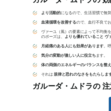
より活動的
になるので、生活習慣で無
血液循環を改善する
ので、血行不良で
ヴァーユ
（風）の要素によって不均衡
のポーズは、
よりも優れていること
ヴ
月経痛のある人にも効果があります
。
気分の変動が激しい人に役立ち
ます。
体の両側のエネルギーのバランスを整
それは
規律と恐れのなさをもたらしま
ガルーダ・ムドラの
注