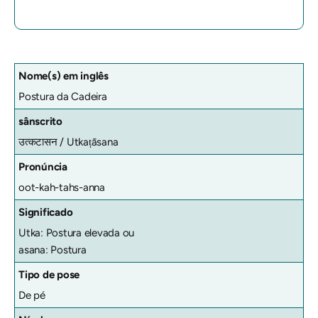
Nome(s) em inglês
Postura da Cadeira
sânscrito
उत्कटासन /
Utkaṭāsana
Pronúncia
oot-kah-tahs-anna
Significado
Utka: Postura elevada ou
asana: Postura
Tipo de pose
De pé