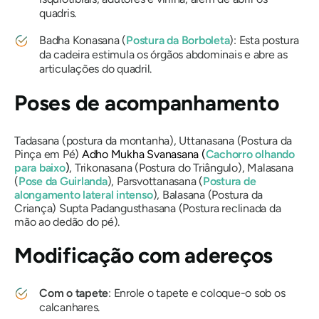
quadris.
Badha Konasana
(
Postura da Borboleta
): Esta postura
da cadeira estimula os órgãos abdominais e abre as
articulações do quadril.
Poses de acompanhamento
Tadasana
(postura da montanha),
Uttanasana
(Postura da
Pinça em Pé)
Adho Mukha Svanasana
(
Cachorro olhando
para baixo
)
,
Trikonasana
(Postura do Triângulo),
Malasana
(
Pose da Guirlanda
),
Parsvottanasana
(
Postura de
alongamento lateral intenso
),
Balasana
(Postura da
Criança)
Supta Padangusthasana
(Postura reclinada da
mão ao dedão do pé).
Modificação com adereços
Com o tapete
: Enrole o tapete e coloque-o sob os
calcanhares.