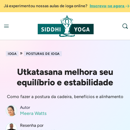
Já experimentou nossas aulas de ioga online?
Inscreva-se agora
»
IOGA
POSTURAS DE IOGA
Utkatasana melhora seu
equilíbrio e estabilidade
Como fazer a postura da cadeira, benefícios e alinhamento
Autor
Meera Watts
Resenha por