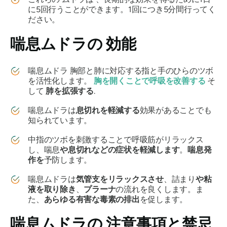
に5回行うことができます。1回につき5分間行ってく
ださい。
喘息ムドラの
効能
喘息ムドラ
胸部と肺に対応する指と手のひらのツボ
を活性化します。
胸を開くことで
呼吸を改善する
そ
して
肺を拡張する
.
喘息ムドラは
息切れを軽減する
効果があることでも
知られています。
中指のツボを刺激することで呼吸筋がリラックス
し、喘息
や
息切れなどの症状を軽減します
。
喘息発
作を
予防します。
喘息ムドラは
気管支をリラックスさせ
、詰まり
や粘
液を取り除き
、
プラーナ
の流れを良くします
。
ま
た、
あらゆる有害な毒素の排出
を促します。
喘息ムドラの
注意事項と禁忌