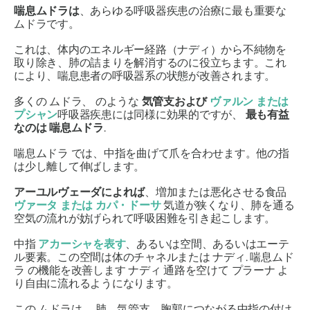
喘息ムドラは
、あらゆる呼吸器疾患の治療に最も重要な
ムドラ
です。
これは、体内の
エネルギー経路（ナディ）
から不純物を
取り除き、肺の詰まりを解消するのに役立ちます。これ
により、喘息患者の呼吸器系の状態が改善されます。
多くの
ムドラ
、 のような
気管支および
ヴァルン
または
プシャン
呼吸器疾患には同様に効果的ですが、
最も有益
なのは
喘息ムドラ
.
喘息ムドラ
では、中指を曲げて爪を合わせます。他の指
は少し離して伸ばします。
アーユルヴェーダ
によれば
、増加または悪化させる食品
ヴァータ
または
カパ・ドーサ
気道が狭くなり、肺を通る
空気の流れが妨げられて呼吸困難を引き起こします。
中指
アカーシャ
を表す
、あるいは空間、あるいはエーテ
ル要素。この空間は体のチャネルまたは
ナディ
.
喘息ムド
ラ
の機能を改善します
ナディ
通路を空けて
プラーナ
よ
り自由に流れるようになります。
この
ムドラは
、肺、気管支、胸郭につながる中指の付け