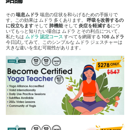
その
喘息ムドラ
喘息の症状を和らげるための手振りで
す。この効果は
ムドラ
多くあります。
呼吸を改善するの
に役立ちます
そして
肺機能
そして
炎症を軽減する
につ
いてもっと知りたい場合は
ムドラ
とその利点について、
私たちは
ムドラ
認定コース
すべてを網羅する
108
ムドラ
今日試してみて、このシンプルな
ムドラ
ジェスチャーは
大きな違いを生む可能性があります。