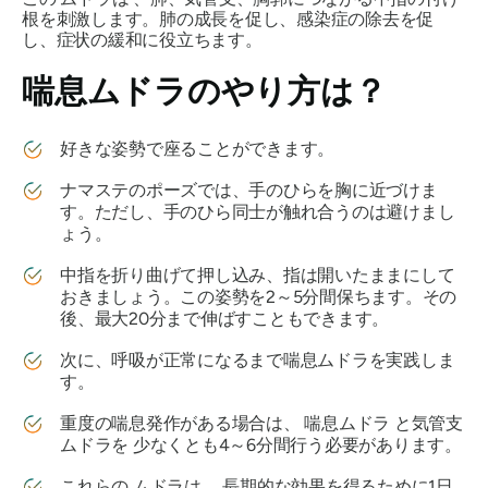
根を刺激します。肺の成長を促し、感染症の除去を促
し、症状の緩和に役立ちます。
喘息ムドラの
やり方は？
好きな姿勢で座ることができます。
ナマステのポーズ
では、手のひらを胸に近づけま
す。ただし、手のひら同士が触れ合うのは避けまし
ょう。
中指を折り曲げて押し込み、指は開いたままにして
おきましょう。この姿勢を2～5分間保ちます。その
後、最大20分まで伸ばすこともできます。
次に、呼吸が正常になるまで
喘息ムドラを
実践しま
す。
重度の喘息発作がある場合は、
喘息ムドラ
と気管支
ムドラを
少なくとも4～6分間行う必要があります。
これらの
ムドラは
、長期的な効果を得るために1日