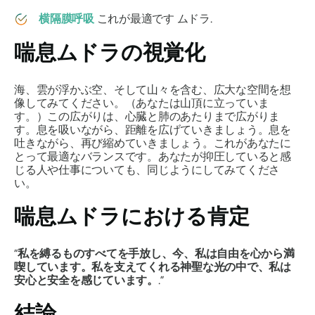
横隔膜呼吸
これが最適です
ムドラ
.
喘息ムドラ
の視覚化
海、雲が浮かぶ空、そして山々を含む、広大な空間を想
像してみてください。（あなたは山頂に立っていま
す。）この広がりは、心臓と肺のあたりまで広がりま
す。息を吸いながら、距離を広げていきましょう。息を
吐きながら、再び縮めていきましょう。これがあなたに
とって最適なバランスです。あなたが抑圧していると感
じる人や仕事についても、同じようにしてみてくださ
い。
喘息ムドラ
における肯定
“
私を縛るものすべてを手放し、今、私は自由を心から満
喫しています。私を支えてくれる神聖な光の中で、私は
安心と安全を感じています。
.”
結論