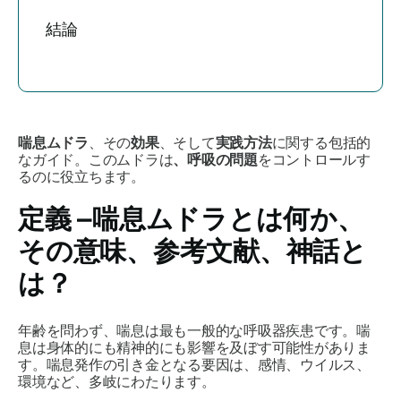
結論
喘息ムドラ
、その
効果
、そして
実践方法
に関する包括的
なガイド。この
ムドラは
、呼吸の問題
をコントロールす
るのに役立ちます。
定義 –
喘息ムドラ
とは何か、
その意味、参考文献、神話と
は？
年齢を問わず、喘息は最も一般的な呼吸器疾患です。喘
息は身体的にも精神的にも影響を及ぼす可能性がありま
す。喘息発作の引き金となる要因は、感情、ウイルス、
環境など、多岐にわたります。