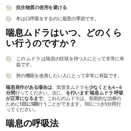
抗生物質の使用を避ける
.
冬は口呼吸をするのに最悪の季節です。
喘息ムドラは
いつ、どのくら
い行うのですか？
この
ムドラ
は喘息の症状を持つ人にとって非常に有
益です。
肺の機能を改善したい人にとって非常に有益です。
喘息発作がある場合は
、気管支
ムドラを
少なくとも4～6
分間
行ってください。次に、
を行います
喘息ムドラ
呼吸
が正常になるまで
。これらの
ムドラは
、長期的な治療の
ために
1日に5回
行うことができます。1回につき5分間行
ってください。
喘息
の呼吸法