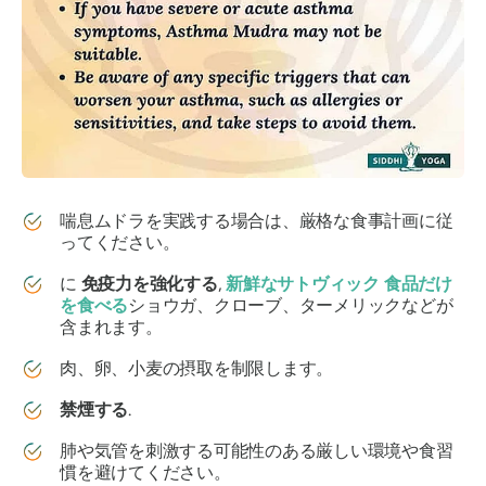
喘息ムドラ
を実践する場合は、厳格な食事計画に従
ってください。
に
免疫力を強化する
,
新鮮な
サトヴィック
食品
だけ
を食べる
ショウガ、クローブ、ターメリックなどが
含まれます。
肉、卵、小麦の摂取を制限します。
禁煙する
.
肺や気管を刺激する可能性のある厳しい環境や食習
慣を避けてください。