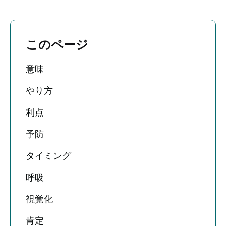
このページ
意味
やり方
利点
予防
タイミング
呼吸
視覚化
肯定