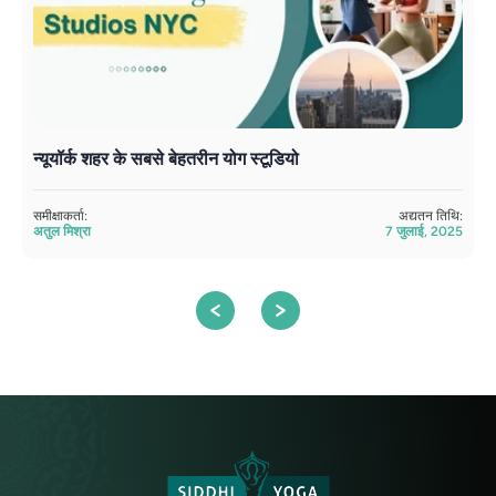
न्यूयॉर्क शहर के सबसे बेहतरीन योग स्टूडियो
न
समीक्षाकर्ता:
अद्यतन तिथि:
सम
अतुल मिश्रा
7 जुलाई, 2025
अत