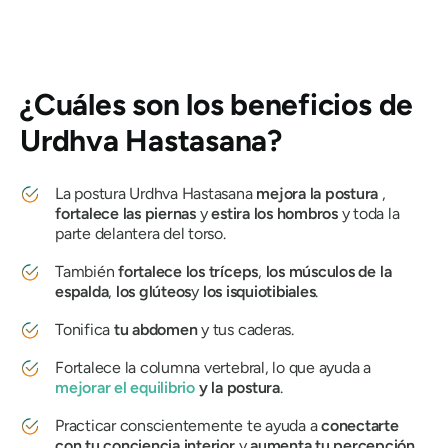
¿Cuáles son los beneficios de
Urdhva Hastasana
?
La postura
Urdhva Hastasana
mejora la postura
,
fortalece las piernas
y
estira los hombros
y toda la
parte delantera del torso.
También
fortalece los tríceps
,
los músculos de la
espalda
,
los glúteos
y
los isquiotibiales
.
Tonifica
tu abdomen
y tus caderas.
Fortalece la columna vertebral, lo que ayuda a
mejorar el equilibrio
y la postura
.
Practicar conscientemente te ayuda a
conectarte
con tu conciencia interior
y
aumenta tu percepción