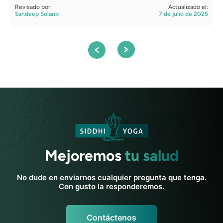
Revisado por:
Actualizado el:
R
Sandeep Solanki
7 de julio de 2025
S
Mejoremos
tu salud
No dude en enviarnos cualquier pregunta que tenga.
Con gusto la responderemos.
Contáctenos