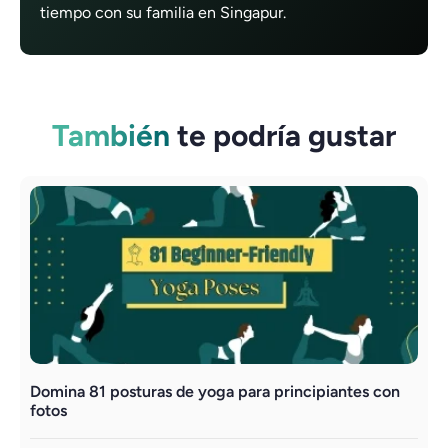
tiempo con su familia en Singapur.
También
te podría gustar
Domina 81 posturas de yoga para principiantes con
U
fotos
e