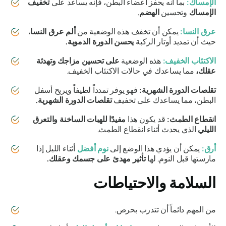
الإمساك:
بما أنه يحفز أعضاء البطن، فإنه يساعد على
تخفيف
الإمساك
وتحسين
الهضم
.
عرق النسا:
يمكن أن تخفف هذه الوضعية من
ألم عرق النسا
،
حيث أن تمديد أوتار الركبة
يحسن
الدورة الدموية.
الاكتئاب الخفيف:
هذه الوضعية
على تحسين مزاجك وتهدئة
عقلك،
مما يساعدك في حالات الاكتئاب الخفيف.
تقلصات الدورة الشهرية:
فهو يوفر تمدداً لطيفاً ويريح أسفل
البطن، مما يساعدك على تخفيف
تقلصات الدورة الشهرية.
انقطاع الطمث:
قد يكون هذا
مفيدًا للهبات الساخنة والتعرق
الليلي
الذي يحدث أثناء انقطاع الطمث.
أرق:
يمكن أن يؤدي هذا الوضع إلى
نوم أفضل
أثناء الليل إذا
مارستها قبل النوم. لها
تأثير مهدئ على جسمك وعقلك.
السلامة والاحتياطات
من المهم دائماً أن تتدرب بحرص.