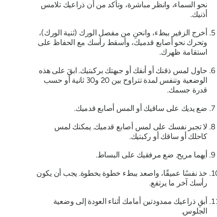
نحو السماء، وانظر مباشرة، وتأكد من أن ذراعيك تلامس
أذنيك.
أخرج الزفير ببطء، وانحنِ من مفصل الورك (ثنية الورك)،
وتحرك نحو أصابع قدميك، وأسقط رأسك مع الحفاظ على
استقامة ظهرك.
حاول لمس ذقنك أو أنفك أو جبهتك بركبتيك. ابقَ على هذه
الوضعية وتنفس لمدة تتراوح بين 20 و30 ثانية أو حسب
قدرة جسمك.
ضع يديك على ساقيك أو المس أصابع قدميك.
لا تجبر نفسك على لمس أصابع قدميك. يمكنك لمس
كاحلك أو ساقك أو ركبتيك.
أيهما مريح. ضع مرفقيك على البساط.
خذ نفسًا عميقًا، واصعد ببطء خطوة بخطوة. يجب أن يكون
رأسك آخر ما يرتفع.
أبقِ ذراعيك ممدودتين أمامك أثناء العودة إلى وضعية
الجلوس.