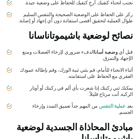
تجنب انحناء كتفيك. أرخِ كتفيك للحفاظ على وضعية جيدة.
ركز على الحفاظ على الوضعية الصحيحة والتنفس السليم
طوال العملية لتحقيق أقصى استفادة دون أي إجهاد أو إصابة.
نصائح لوضعية
باشيموتاناسانا
قبل أي
وضعية أسانا
الدفء ضروري لإرخاء العضلات ومنع
الإجهاد والتمزق.
أثناء الانحناء للأمام، قم بثني ثنية الورك، وقم بإطالة عمودك
الفقري مع الحفاظ على استقامته.
يمكنك ثني ركبتك إذا شعرت بأي ألم في ركبتك أو أوتار
الركبة. أنت مرتاح قليلاً.
بعد
عملية التنفس
من المهم جداً تعميق التمدد وإرخاء
الجسم.
مبادئ المحاذاة الجسدية لوضعية
باشيموتاناسانا