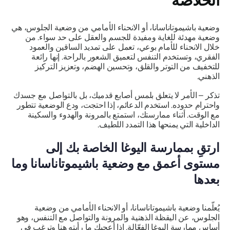
الخلاصة
وضعية باشيموتاناسانا، أو الانحناء الأمامي من وضعية الجلوس، هي
وضعية مهدئة للغاية ومفيدة للجسم والعقل على حد سواء. من
خلال الانحناء للأمام بوعي، تعمل على تمديد الساقين والعمود
الفقري، وتستخدم التنفس لتعميق الشعور بالراحة. إنها رائعة
للتخفيف من التوتر والقلق، وتحسين الهضم، وتعزيز التركيز
الذهني.
تذكر – الأمر لا يتعلق بلمس أصابع قدميك، بل بالتواصل مع جسدك
واحترام حدوده. استخدم الدعائم، إذا احتجت، ودع الوضعية تتطور
مع الوقت. أثناء ممارستك، استمتع بالمرونة والهدوء والسكينة
الداخلية التي يمنحها هذا التمدد اللطيف.
ارتقِ بممارسة اليوغا الخاصة بك إلى
مستوى أعمق مع وضعية باشيموتاناسانا وما
بعدها
يُعلّمنا وضعية باشيموتاناسانا، أو الانحناء الأمامي من وضعية
الجلوس، عن اليقظة الذهنية والمرونة والتواصل مع التنفس، وهو
أساس ممارسة اليوغا الفعّالة. إذا أعجبك ما رأيته هنا وترغب في