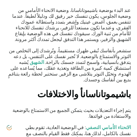
عند البدء بوضعية باشيموتاناسانا، وضعية الانحناء الأمامي من
وضعية الجلوس، يكون تنفسك خير رفيق لك ودليلاً لطيفاً. عندما
تتنفس بعمق، أغمض عينيك واشعر بتمدد واستطالة عمودك
الفقري، وعندما تكون مستعداً للزفير، يرشدك تنفسك للانحناء
للأمام من ثنية الورك. سيقودك تنفسك في هذه الوضعية بإيقاع
الشهيق والزفير، ويستمر هذا التدفق ليجعل تمددك أكثر مرونة.
ستشعر بأنفاسك تُبقي ظهرك مستقيماً، وتُرشدك إلى التخلص من
التوتر والاستمتاع بالوضعية. لا تُجبر نفسك على التنفس، بل دعه
يتدفق بانسيابية، واسمح لتمدد جسمك بالراحة.
الشهيق
يُشبه
استنشاق كمية كبيرة من الطاقة وتغذية عقلك، مما يُساعده على
الهدوء، وتخيّل التوتر يتلاشى مع الزفير. ستختبر لحظة رائعة بتناغمٍ
بديع بين أنفاسك وجسدك.
باشيموتاناسان
أ والاختلافات
يتم إجراء التعديلات بحيث يتمكن الجميع من الاستمتاع بالوضعية
والاستفادة من فوائدها.
الانحناء الأمامي النصفي
: في الوضعية العادية، تقوم بطي
نفسك بالكامل، لذلك هنا، يمكنك فقط القيام بالنصف مع