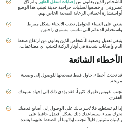
للأشخاص الذين يعانون من
إصابات أسفل الظهر
أو انزلاق
غضروفي أو خضعوا لعمليات جراحية حديثة تجنب هذا الوضع
أو استشارة أخصائي الرعاية الصحية الخاص بهم.
ينبغي على النساء الحوامل تجنب الانحناء بشكل مفرط
واستخدام الدعائم التي تناسب مستوى راحتهن.
ينبغي تعديل وضعية الأشخاص الذين يعانون من ارتفاع ضغط
الدم وإصابات شديدة في أوتار الركبة لتجنب أي مضاعفات.
الأخطاء الشائعة
قد تحدث أخطاء. حاول فقط تصحيحها للوصول إلى وضعية
مريحة.
تجنب تقويس ظهرك كثيراً، فقد يؤدي ذلك إلى إجهاد عمودك
الفقري.
إذا لم تستطع، فلا تُجبر يديك على الوصول إلى أصابع قدميك.
تحرك ببطء. سيساعدك ذلك بشكل أفضل. حافظ على
ركبتيك مثنيتين قليلاً لتجنب إيذائهما أو الضغط عليهما بشدة.