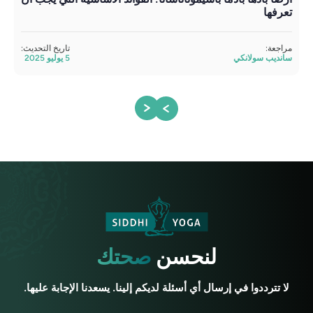
تعرفها
مراج
ساند
مراجعة:
تاريخ التحديث:
سانديب سولانكي
5 يوليو 2025
لنحسن
صحتك
لا تترددوا في إرسال أي أسئلة لديكم إلينا. يسعدنا الإجابة عليها.