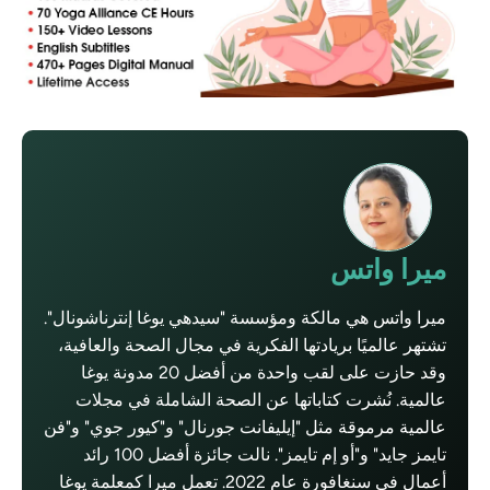
ميرا واتس
ميرا واتس هي مالكة ومؤسسة "سيدهي يوغا إنترناشونال".
تشتهر عالميًا بريادتها الفكرية في مجال الصحة والعافية،
وقد حازت على لقب واحدة من أفضل 20 مدونة يوغا
عالمية. نُشرت كتاباتها عن الصحة الشاملة في مجلات
عالمية مرموقة مثل "إيليفانت جورنال" و"كيور جوي" و"فن
تايمز جايد" و"أو إم تايمز". نالت جائزة أفضل 100 رائد
أعمال في سنغافورة عام 2022. تعمل ميرا كمعلمة يوغا