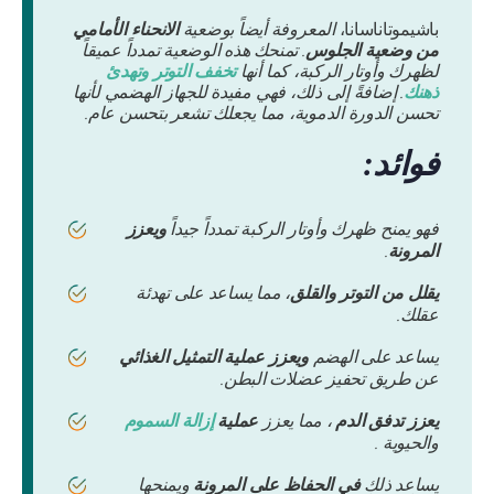
باشيموتاناسانا،
المعروفة أيضاً بوضعية
الانحناء الأمامي
من وضعية الجلوس
. تمنحك هذه الوضعية تمدداً عميقاً
لظهرك وأوتار الركبة، كما أنها
تخفف التوتر وتهدئ
ذهنك
. إضافةً إلى ذلك، فهي مفيدة للجهاز الهضمي لأنها
تحسن الدورة الدموية، مما يجعلك تشعر بتحسن عام.
فوائد:
فهو يمنح ظهرك وأوتار الركبة تمدداً جيداً
ويعزز
المرونة
.
يقلل من
التوتر والقلق
، مما يساعد على تهدئة
عقلك.
يساعد على الهضم
ويعزز عملية التمثيل الغذائي
عن طريق تحفيز عضلات البطن.
يعزز تدفق الدم
، مما يعزز
عملية
إزالة السموم
والحيوية .
يساعد ذلك
في الحفاظ على المرونة
ويمنحها