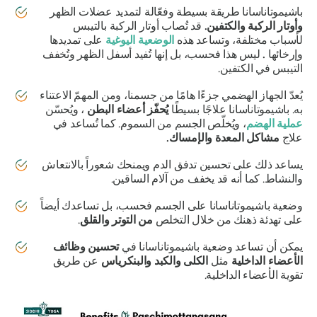
باشيموتاناسانا
طريقة بسيطة وفعّالة لتمديد عضلات الظهر
وأوتار الركبة
والكتفين.
قد تُصاب أوتار الركبة بالتيبس
لأسباب مختلفة، وتساعد هذه
الوضعية اليوغية
على تمديدها
وإرخائها
.
ليس هذا فحسب، بل إنها تُفيد أسفل الظهر وتُخفف
التيبس في الكتفين.
يُعدّ الجهاز الهضمي جزءًا هامًا من جسمنا، ومن المهمّ الاعتناء
به.
باشيموتاناسانا
علاجًا بسيطًا
يُحفّز أعضاء البطن
، ويُحسّن
عملية الهضم
، ويُخلّص الجسم من السموم. كما تُساعد في
علاج
مشاكل المعدة والإمساك.
يساعد ذلك على تحسين تدفق الدم ويمنحك شعوراً بالانتعاش
والنشاط. كما أنه قد يخفف من آلام الساقين.
وضعية باشيموتاناسانا
على الجسم فحسب، بل تساعدك أيضاً
على تهدئة ذهنك من خلال التخلص
من التوتر والقلق
.
يمكن أن تساعد
وضعية باشيموتاناسانا
في
تحسين وظائف
الأعضاء الداخلية
مثل
الكلى والكبد والبنكرياس
عن طريق
تقوية الأعضاء الداخلية.