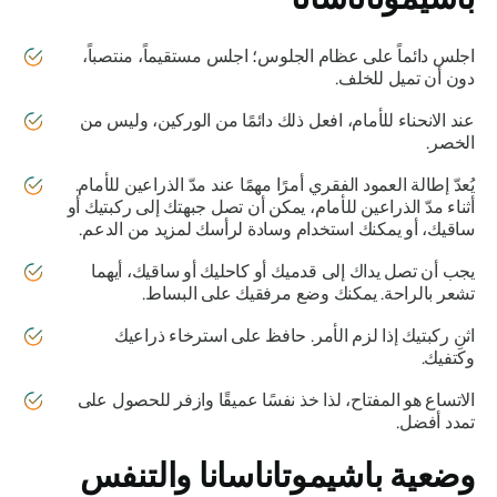
اجلس دائماً على عظام الجلوس؛ اجلس مستقيماً، منتصباً،
دون أن تميل للخلف.
عند الانحناء للأمام، افعل ذلك دائمًا من الوركين، وليس من
الخصر.
يُعدّ إطالة العمود الفقري أمرًا مهمًا عند مدّ الذراعين للأمام.
أثناء مدّ الذراعين للأمام، يمكن أن تصل جبهتك إلى ركبتيك أو
ساقيك، أو يمكنك استخدام وسادة لرأسك لمزيد من الدعم.
يجب أن تصل يداك إلى قدميك أو كاحليك أو ساقيك، أيهما
تشعر بالراحة. يمكنك وضع مرفقيك على البساط.
اثنِ ركبتيك إذا لزم الأمر. حافظ على استرخاء ذراعيك
وكتفيك.
الاتساع هو المفتاح، لذا خذ نفسًا عميقًا وازفر للحصول على
تمدد أفضل.
وضعية باشيموتاناسانا
والتنفس