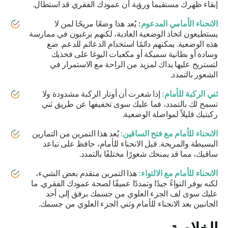
إبقاء ظهرك مستقيماً ورؤية أن عمودك الفقري قد استطال.
الانحناء الأمامي المدعوم
:
يُعد هذا وضعًا مريحًا لمن لا
يستطيعون اتخاذ الوضعية العادية، لكنهم يرغبون في ممارسة
هذه الوضعية. يمكنهم دائمًا استخدام الدعائم للدعم. ضع
وسادة أو بطانية سميكة أو مكعبات اليوغا على فخذيك
لتستريح عليها يداك لمزيد من الراحة مع الاستمرار في
الشعور بالتمدد.
ثني الركبة للأمام:
إذا شعرت أن أوتار الركبة مشدودة ولا
تسمح لك بالتمدد، فما عليك سوى تخفيفها عن طريق ثني
ركبتيك قليلاً لمواصلة الوضعية.
الانحناء للأمام مع فتح الساقين
: يُعد هذا التمرين من التمارين
البسيطة والمريحة. قبل الانحناء للأمام، حافظ على تباعد
ساقيك، مما قد يمنحك شعورًا مختلفًا بالتمدد.
الانحناء للأمام مع الالتواء:
هذا التمرين متقدم بعض الشيء،
لكنه يوفر التواءً جيدًا وتمددًا عميقًا لصحة عمودك الفقري. ما
عليك سوى لف الجزء العلوي من جسمك برفق إلى أحد
الجانبين بعد الانحناء للأمام وثني الجزء العلوي من جسمك.