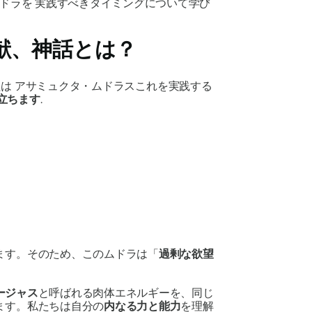
ドラを
実践すべきタイミングについて学び
献、神話とは？
たは
アサミュクタ・ムドラス
これを実践する
立ちます
.
ます。そのため、この
ムドラ
は「
過剰な欲望
ージャス
と呼ばれる肉体エネルギーを、同じ
ます。私たちは自分の
内なる力と能力
を理解