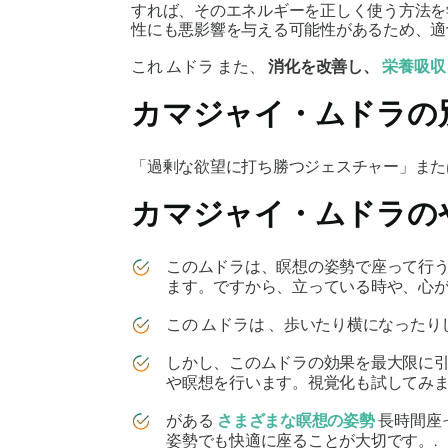
すれば、そのエネルギーを正しく使う方法を
性にも悪影響を与える可能性があるため、適
これ
ムドラ
また、
消化を改善し、
栄養吸収
カマジャイ・ムドラ
の
「過剰な欲望に打ち勝つジェスチャー」また
カマジャイ・ムドラの
この
ムドラは
、瞑想の
姿勢
で座って行
ます。ですから、立っている時や、心
この
ムドラは
、歩いたり横になったり
しかし、この
ムドラ
の効果を最大限に
や瞑想を行います。視覚化も試してみ
がある
さまざまな瞑想の姿勢
長時間座
姿勢でも快適に座ることが大切です。.