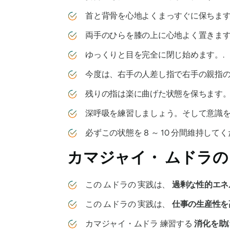
首と背骨を心地よくまっすぐに保ちます
両手のひらを膝の上に心地よく置きます
ゆっくりと目を完全に閉じ始めます。.
今度は、右手の人差し指で右手の親指の
残りの指は楽に曲げた状態を保ちます。
深呼吸を練習しましょう。そして意識
必ずこの状態を 8 ～ 10 分間維持してく
カマジャイ・
ムドラの
この
ムドラの
実践は、
過剰な性的エネ
この
ムドラの
実践は、
仕事の生産性を
カマジャイ・ムドラ
練習する
消化を助