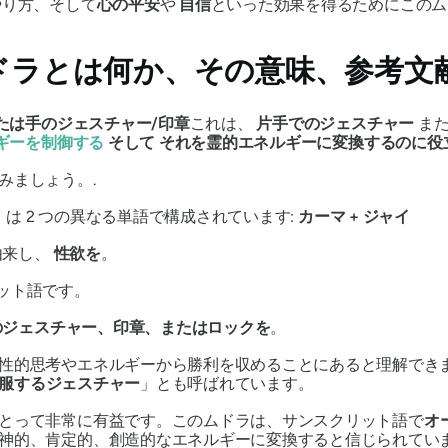
やり方、そして
心の平安
や
自信
といった効果を得るためにこの
ム
ドラ
とは何か、その意味、参考文
たは手のジェスチャー/印章
これは、
片手でのジェスチャー
ま
ギーを制御する
そして
それを霊的エネルギーに変換するのに役
みましょう。.
イ
は 2 つの異なる単語で構成されています:
カーマ
+
ジャイ
由来し、
性欲を
。
ット語です。
のジェスチャー、印章、またはロックを
。
性的思考やエネルギーから勝利を収めることにあると理解でき
服するジェスチャー
」とも呼ばれています。
とって非常に有益です。この
ムドラは
、サンスクリット語で
オ
神的、肯定的、創造的なエネルギーに変換すると信じられてい