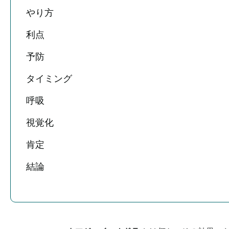
やり方
利点
予防
タイミング
呼吸
視覚化
肯定
結論