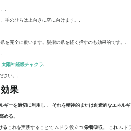
。.
。手のひらは上向きに空に向けます。.
爪を完全に覆います。親指の爪を軽く押すのも効果的です。.
.
を
太陽神経叢チャクラ
.
ださい。.
効果
ルギーを適切に利用し
、
それを精神的または創造的なエネルギ
高める
。
ける
これを実践することで
ムドラ
役立つ
栄養吸収
。 これ
ムド