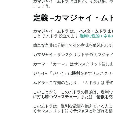
カマジャイ・ムドラ
とは何か、その効果、
ましょう。
定義 –
カマジャイ・ム
カマジャイ・ムドラ
は、
ハスタ・ムドラ
ま
ことで
ムドラ
役立ちます
過剰な性的エネル
簡単な言葉に分解してその意味を単純化して
カマジャイ
– サンスクリット語の
カマジャ
カーマ
– 「
カーマ」
はサンスクリット語に
ジャイ
– 「
ジャイ」
は
勝利
を表すサンスクリ
ムドラ
– ご存知のとおり、「
ムドラ
」は
手
このことから、この
ムドラ
の目的は、過剰な
に打ち勝つジェスチャー
」または「
情欲を克
この
ムドラは
、過剰な欲望を抱えている人に
くサンスクリット語で
テジャス
と呼ばれる精