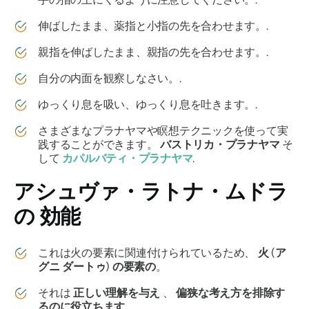
伸ばしたまま、薬指と小指の先を合わせます。.
親指を伸ばしたまま、親指の先を合わせます。.
自分の内面を観察しなさい。.
ゆっくり息を吸い、ゆっくり息を吐きます。.
さまざまなプラナヤマや瞑想テクニックを使って実
践することができます。
バストリカ・プラナヤマ
そ
して
カパルバティ・プラナヤマ
.
アシュヴァ・ラトナ・ムドラ
の
効能
これは火の要素に関連付けられているため、
火
(
ア
グニ ダートゥ
)
の要素の
。
それは
正しい理解を与え
、
偏狭な考え方を排除す
るのに役立ちます
。