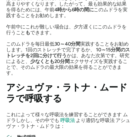
高まりやすくなります。したがって、最も効果的な結果
を得るためには、午前
4時から6時の間に
この
ムドラを
実
践することをお勧めします。
午前中にこれが難しい場合は、夕方遅くにこの
ムドラ
を
行うこと
も
できます。
この
ムドラを
毎日最低
30～40分間
実践することをお勧め
します。1回のストレッチで完了するか、
10～15分間のス
トレッチを2回に分けて行う
かは、あなた次第です。研究
によると、
少なくとも20分間
エクササイズを実践するこ
とで、その
ムドラ
の最大限の効果を得ることができま
す。
アシュヴァ・ラトナ・ムード
ラ
で呼吸する
これによって様々な呼吸法を練習することができます
ム
ドラ
しかし、その中でも
呼吸法
より適切な呼吸法
アシュ
ヴァ・ラトナ・ムドラ
は：