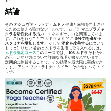
結論
その
アシュヴァ・ラトナ・ムドラ
健康と幸福を向上させ
るために使える強力なツールです。
ムドラ
マニプラチャ
クラを活性化する
活力、エネルギー、力と関連していま
す。これを行うことで
ムドラ
定期的に
免疫力を高める
,
スタミナを増加します
、 そして
消化を改善する
について
もっと知りたい場合は
ムドラ
を生活に取り入れるには、
ムドラ
認定コース
このコースでは、
108
ムドラ
それぞれ
の正しいやり方について詳細な説明が書かれています。
定期的に練習することで、その効果を最大限に実感でき
ます。
アシュヴァ・ラトナ・ムドラ
– その他すべて
ムド
ラ
秒。.