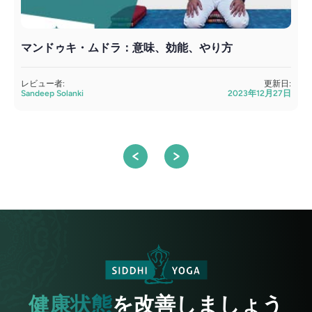
マンドゥキ・ムドラ：意味、効能、やり方
レビュー者:
更新日:
Sandeep Solanki
2023年12月27日
S
健康状態
を改善しましょう