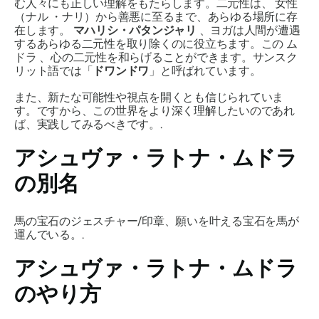
む人々にも正しい理解をもたらします。二元性は、
女性
（ナル
・ナリ）から善悪に至るまで、あらゆる場所に存
在します。
マハリシ・パタンジャリ
、ヨガは人間が遭遇
するあらゆる二元性を取り除くのに役立ちます。この
ム
ドラ
、心の二元性を和らげることができます。サンスク
リット語では「
ドワンドワ
」と呼ばれています。
また、新たな可能性や視点を開くとも信じられていま
す。ですから、この世界をより深く理解したいのであれ
ば、実践してみるべきです。.
アシュヴァ・ラトナ・ムドラ
の別名
馬の宝石のジェスチャー/印章、願いを叶える宝石を馬が
運んでいる。.
アシュヴァ・ラトナ・ムドラ
の
やり方