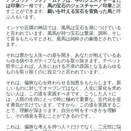
アシュヴァ・ラトナ・ムドラは
、
手のジェスチャーまた
は印章
の一種です。
馬の宝石のジェスチャー／印章
と訳
すことができます。
願いを叶える宝石を背負った馬
と呼
ぶ人もいます。
インドや近隣の神話では、風馬は宝石を身につけている
と言われています。風馬が持つ宝石は繁栄、調和、そし
て富をもたらすとされ、風馬は純粋さの象徴とされてい
ます。.
それは豊かな人生への扉を開き、あなたが抱えているあ
らゆる病やネガティブなものを取り除きます。チベット
哲学によれば、人生における不幸の原因となるあらゆる
ものを取り除くのに役立つと言われています。.
それは、偏狭な心を終わらせる知恵をもたらします。新
しいものに対してオープンではなく、人生に変化を求め
ない人は、この道を実践すべきです。こうした人々に
は、人類の生存にとって時に極めて重要な、近代化を促
す勇気が欠けています。ですから、この道を実践するこ
とで、理解が深まります。自分が何をすべきかを理解
し、その感覚を育むことができるのです。.
これは、偏狭な考えを持つ人々だけでなく、二元性に悩