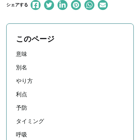
シェアする
このページ
意味
別名
やり方
利点
予防
タイミング
呼吸