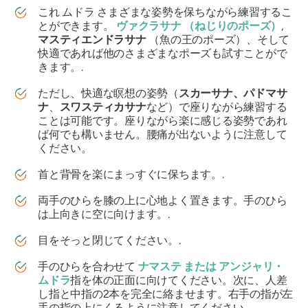
これ
ムドラ
さまざまな姿勢を保ちながら練習するこ
とができます。
ヴァクラサナ
（ねじりのポーズ）
,
マスティエンドラサナ
（魚の王のポーズ）、そして
快適であれば他のさまざまなポーズも試すことがで
きます。.
ただし、快適な瞑想の姿勢（
スカーサナ、パドマサ
ナ
、
スワスティカサナ
など）で座りながら練習する
ことは可能です。座りながら楽に感じる姿勢であれ
ば何でも構いません。腰痛が出ないように注意して
ください。
首と背骨を楽にまっすぐに保ちます。.
両手のひらを膝の上に心地よく置きます。手のひら
は上向きに空に向けます。.
目をそっと閉じてください。.
手のひらを合わせて
ナマステ
または
アンジャリ・
ムドラ
指を体の正面に向けてください。次に、人差
し指と中指の2本を完全に絡ませます。右手の指が左
手の指の上にくるように注意してください。.