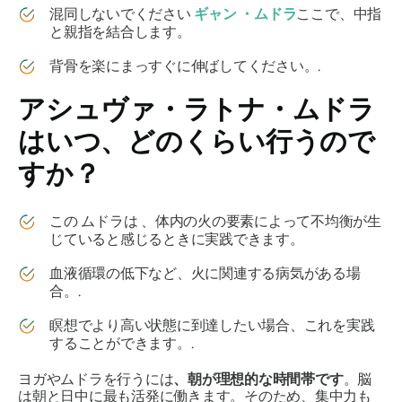
混同しないでください
ギャン
・ムドラ
ここで、中指
と親指を結合します。
背骨を楽にまっすぐに伸ばしてください。.
アシュヴァ・ラトナ・ムドラ
は
いつ、どのくらい行うので
すか？
この
ムドラは
、体内の火の要素によって不均衡が生
じていると感じるときに実践できます。
血液循環の低下など、火に関連する病気がある場
合。.
瞑想でより高い状態に到達したい場合、これを実践
することができます。.
ヨガや
ムドラ
を行うには
、朝が理想的な時間帯です
。脳
は朝と日中に最も活発に働きます。そのため、集中力も