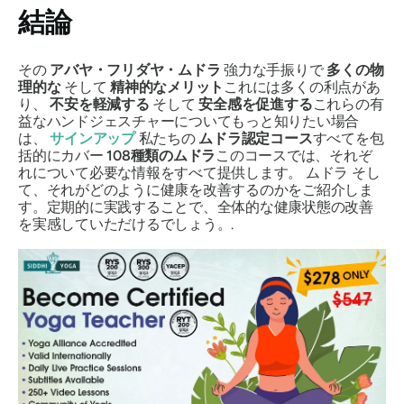
結論
その
アバヤ・フリダヤ・ムドラ
強力な手振りで
多くの物
理的な
そして
精神的なメリット
これには多くの利点があ
り、
不安を軽減する
そして
安全感を促進する
これらの有
益なハンドジェスチャーについてもっと知りたい場合
は、
サインアップ
私たちの
ムドラ
認定コース
すべてを包
括的にカバー
108種類の
ムドラ
このコースでは、それぞ
れについて必要な情報をすべて提供します。
ムドラ
そし
て、それがどのように健康を改善するのかをご紹介しま
す。定期的に実践することで、全体的な健康状態の改善
を実感していただけるでしょう。.