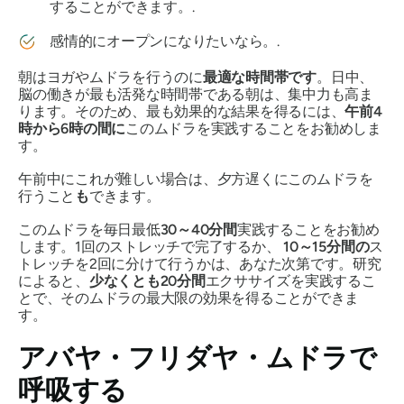
することができます。.
感情的にオープンになりたいなら。.
朝はヨガや
ムドラ
を行うのに
最適な時間帯です
。日中、
脳の働きが最も活発な時間帯である朝は、集中力も高ま
ります。そのため、最も効果的な結果を得るには、
午前4
時から6時の間に
この
ムドラを
実践することをお勧めしま
す。
午前中にこれが難しい場合は、夕方遅くにこの
ムドラ
を
行うこと
も
できます。
この
ムドラを
毎日最低
30～40分間
実践することをお勧め
します。1回のストレッチで完了するか、
10～15分間の
ス
トレッチを2回に分けて行うかは、あなた次第です。研究
によると、
少なくとも20分間
エクササイズを実践するこ
とで、その
ムドラ
の最大限の効果を得ることができま
す。
アバヤ・フリダヤ・ムドラ
で
呼吸する