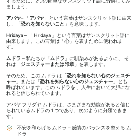
するために、2つの簡単なサンスクリット語に分解してみ
ましょう。
アバヤ
– 「
アバヤ
」
という言葉はサンスクリット語に由来
し、「
恐れを知らないこと
」を意味します。
Hridaya
– 「
Hridaya
」
という言葉はサンスクリット語に
由来します。この言葉は「
心
」を表すために使われま
す。
ムドラ
– 私たちが「
ムドラ
」に馴染みがあるように、
そ
れは「
ジェスチャーまたは印章
」を表します。
そのため、この
ムドラ
は「
恐れを知らない心のジェスチ
ャー
」または「
恐れを知らない心のジェスチャー
」とも
呼ばれています。この
ムドラを
、人生において大胆にな
れると信じられています。
アバヤ フリダヤ ムドラ
は、さまざまな効能があると信じ
られている
ムドラ
の 1 つであり、次のように分類できま
す。
不安を和らげる
ムドラ
– 感情のバランスを整える
ム
ドラ