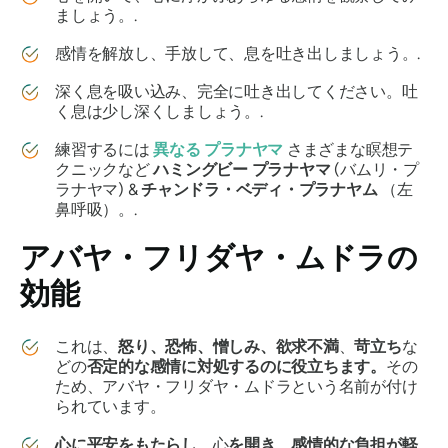
ましょう。.
感情を解放し、手放して、息を吐き出しましょう。.
深く息を吸い込み、完全に吐き出してください。吐
く息は少し深くしましょう。.
練習するには
異なる
プラナヤマ
さまざまな瞑想テ
クニックなど
ハミングビー
プラナヤマ
(
バムリ・プ
ラナヤマ
) &
チャンドラ・ベディ・プラナヤム
（左
鼻呼吸）。.
アバヤ・フリダヤ・ムドラの
効能
これは、
怒り、恐怖、憎しみ、欲求不満
、
苛立ち
な
どの
否定的な感情に対処するのに役立ちます。
その
ため、
アバヤ・フリダヤ・ムドラ
という名前が付け
られています。
心に平安をもたらし
、心
を開き
、
感情的な負担が軽