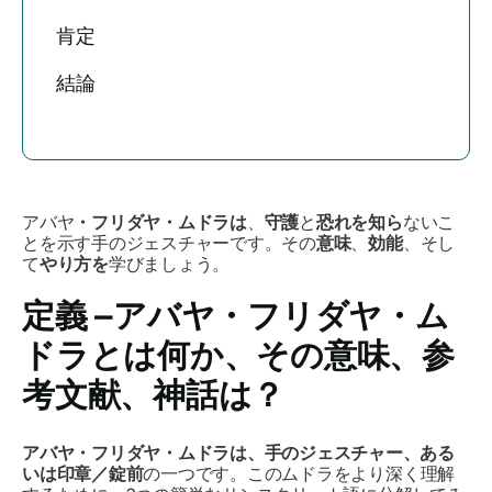
肯定
結論
アバヤ
・フリダヤ・ムドラは
、
守護
と
恐れを知ら
ないこ
とを示す手のジェスチャーです。その
意味
、
効能
、そし
て
やり方を
学びましょう。
定義 –
アバヤ・フリダヤ・ム
ドラ
とは何か、その意味、参
考文献、神話は？
アバヤ・フリダヤ・ムドラは
、手のジェスチャー、ある
いは印章／錠前
の一つです。この
ムドラ
をより深く理解