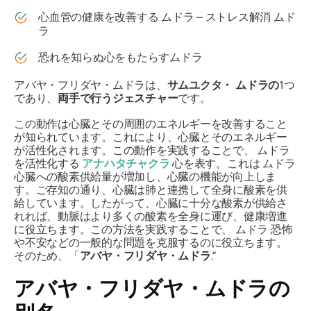
心血管の健康を改善する
ムドラ
– ストレス解消
ムド
ラ
恐れを知らぬ
心
をもたらすムドラ
アバヤ・フリダヤ・ムドラは
、
サムユクタ・
ムドラ
の
1つ
であり、
両手で行うジェスチャー
です。
この動作は心臓とその周囲のエネルギーを改善すること
が知られています。これにより、心臓とそのエネルギー
が活性化されます。この動作を実践することで、
ムドラ
を活性化する
アナハタチャクラ
心を表す。これは
ムドラ
心臓への酸素供給量が増加し、心臓の機能が向上しま
す。ご存知の通り、心臓は肺と連携して全身に酸素を供
給しています。したがって、心臓に十分な酸素が供給さ
れれば、動脈はより多くの酸素を全身に運び、健康増進
に役立ちます。この方法を実践することで、
ムドラ
恐怖
や不安などの一般的な問題を克服するのに役立ちます。
そのため、「
アバヤ・フリダヤ・ムドラ
.”
アバヤ・フリダヤ・ムドラ
の