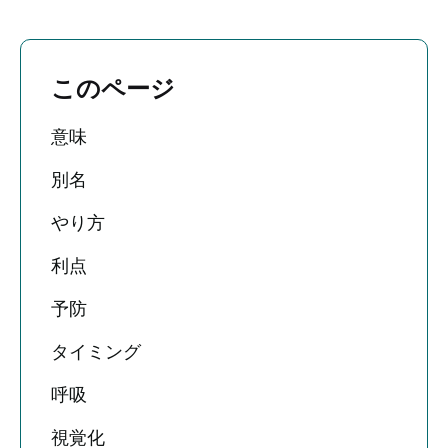
このページ
意味
別名
やり方
利点
予防
タイミング
呼吸
視覚化