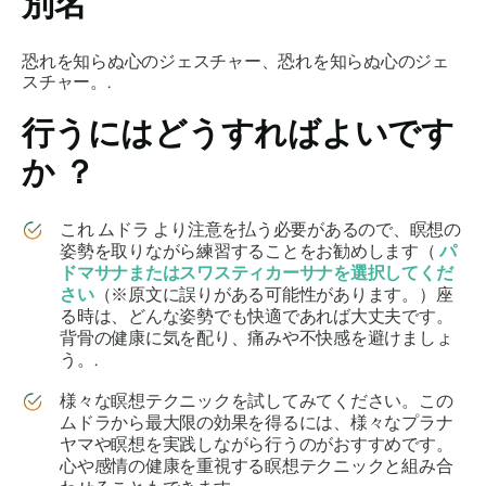
別名
恐れを知らぬ心のジェスチャー、恐れを知らぬ心のジェ
スチャー。.
行うにはどうすればよいです
か
？
これ
ムドラ
より注意を払う必要があるので、瞑想の
姿勢を取りながら練習することをお勧めします（
パ
ドマサナ
または
スワスティカーサナ
を選択してくだ
さい
（※原文に誤りがある可能性があります。）座
る時は、どんな姿勢でも快適であれば大丈夫です。
背骨の健康に気を配り、痛みや不快感を避けましょ
う。.
様々な瞑想テクニックを試してみてください。この
ムドラ
から最大限の効果を得るには、様々な
プラナ
ヤマ
や瞑想を実践しながら行うのがおすすめです。
心や感情の健康を​​重視する瞑想テクニックと組み合