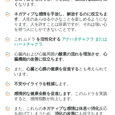
く
なります。
ネガティブな感情を手放し、解放するのに役立ちま
す
。人生のあらゆる小さなことを楽しめるようにな
ります。人を許すことは容易ですが、それは強い心
を持つ人にしかできないことです。
これ
ムドラ
を活性化する
アナハタチャクラ
または
ハートチャクラ
.
心臓内および心臓周囲の
酸素の流れを増加させ
、
心
臓機能の改善に役立ちます
。
また、
心臓と心膜の健康を促進する
とも考えられて
います。
不安やイライラを軽減し
ます。
感情的な健康全般を促進します
。この
ムドラ
を実践
すると、感情指数が向上します。
また、これらの
ネガティブな感情は
休息
や
消化
反応
を妨げてしまうため、
消化の改善に
も役立ちます。