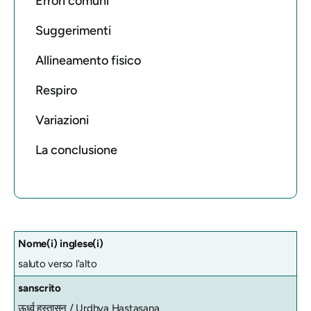
Errori comuni
Suggerimenti
Allineamento fisico
Respiro
Variazioni
La conclusione
Nome(i) inglese(i)
saluto verso l'alto
sanscrito
ऊर्ध्व हस्तासन /
Urdhva Hastasana