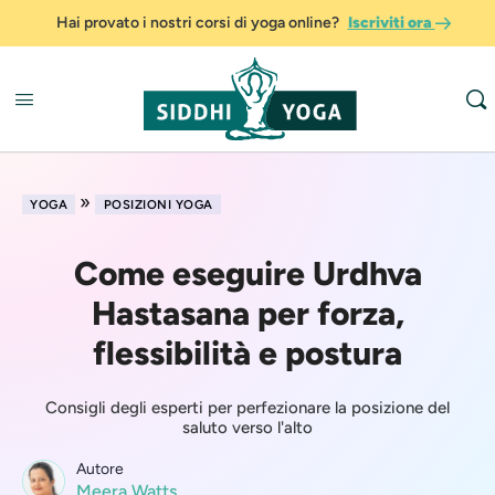
Hai provato i nostri corsi di yoga online?
Iscriviti ora
»
YOGA
POSIZIONI YOGA
Come eseguire Urdhva
Hastasana per forza,
flessibilità e postura
Consigli degli esperti per perfezionare la posizione del
saluto verso l'alto
Autore
Meera Watts