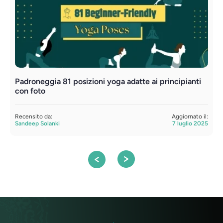
Padroneggia 81 posizioni yoga adatte ai principianti
U
con foto
R
S
Recensito da:
Aggiornato il:
Sandeep Solanki
7 luglio 2025