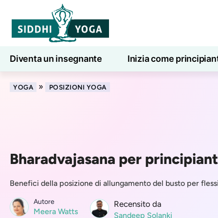
Diventa un insegnante
Inizia come principian
Lezioni di yoga online
7 giorni di benessere
»
YOGA
POSIZIONI YOGA
Bharadvajasana per principiant
Benefici della posizione di allungamento del busto per fless
Autore
Recensito da
Meera Watts
Sandeep Solanki