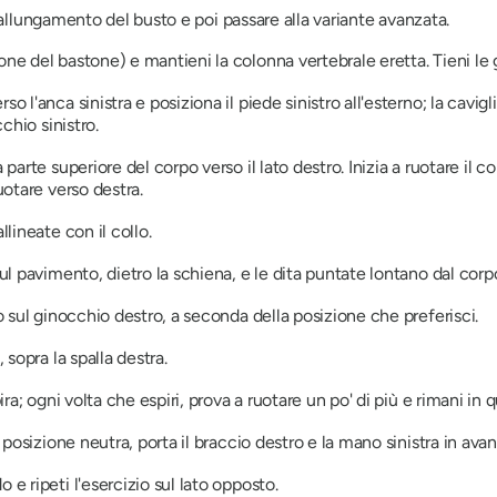
 allungamento del busto
e poi passare alla variante avanzata.
one del bastone) e mantieni la colonna vertebrale eretta. Tieni le
 l'anca sinistra e posiziona il piede sinistro all'esterno; la caviglia
cchio sinistro.
 parte superiore del corpo verso il lato destro. Inizia a ruotare il 
uotare verso destra.
llineate con il collo.
sul pavimento, dietro la schiena, e le dita puntate lontano dal corp
 o sul ginocchio destro, a seconda della posizione che preferisci.
 sopra la spalla destra.
pira; ogni volta che espiri, prova a ruotare un po' di più e rimani i
 posizione neutra, porta il braccio destro e la mano sinistra in avant
 e ripeti l'esercizio sul lato opposto.