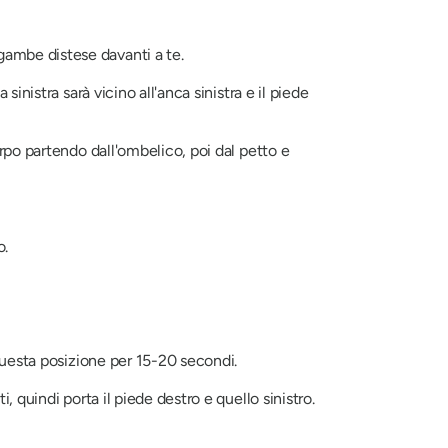
 gambe distese davanti a te.
 sinistra sarà vicino all'anca sinistra e il piede
corpo partendo dall'ombelico, poi dal petto e
o.
n questa posizione per 15-20 secondi.
i, quindi porta il piede destro e quello sinistro.