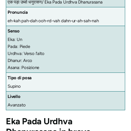
एक पड़ा उर्ध्वा धनुरासन/
Eka Pada Urdhva Dhanurasana
Pronuncia
eh-kah pah-dah ooh-rd-vah dahn-ur-ah-sah-nah
Senso
Eka: Un
Pada: Piede
Urdhva: Verso l'alto
Dhanur: Arco
Asana: Posizione
Tipo di posa
Supino
Livello
Avanzato
Eka Pada Urdhva