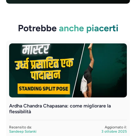
Potrebbe
anche piacerti
Ardha Chandra Chapasana: come migliorare la
U
flessibilità
l
Recensito da:
Aggiornato il:
R
Sandeep Solanki
3 ottobre 2025
S