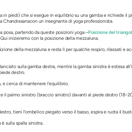
a in piedi) che si esegue in equilibrio su una gamba e richiede il 
ha Chandrasana
con un insegnante di yoga professionista.
na
posa, partendo da queste posizioni yoga –
Posizione del triango
I
Qui inizieremo con la posizione della mezzaluna.
ione della mezzaluna e resta lì per qualche respiro, rilassati e a
ilanciato sulla gamba destra, mentre la gamba sinistra è estesa all'
piede destro.
 e cerca di mantenere l'equilibrio.
l palmo sinistro (braccio sinistro) davanti al piede destro (18-20 
estro, tieni l'ombelico piegato verso il basso, espira e ruota il bust
 è sulla spalla sinistra.