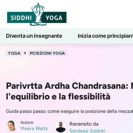
Diventa un insegnante
Inizia come principian
Lezioni di yoga online
7 giorni di benessere
»
YOGA
POSIZIONI YOGA
Parivrtta Ardha Chandrasana: 
l'equilibrio e la flessibilità
Guida passo passo: come eseguire la posizione della mezza
Autore
Recensito da
Meera Watts
Sandeep Solanki