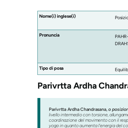
Nome(i) inglese(i)
Posizi
Pronuncia
PAHR-
DRAHS
Tipo di posa
Equilib
Parivrtta Ardha Chand
Parivrtta Ardha Chandrasana,
o posizion
livello intermedio con torsione, allung
coordinazione del movimento con il respi
yoga in quanto aumenta l'energia del co