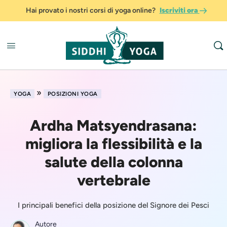
Hai provato i nostri corsi di yoga online?
Iscriviti ora
»
YOGA
POSIZIONI YOGA
Ardha Matsyendrasana:
migliora la flessibilità e la
salute della colonna
vertebrale
I principali benefici della posizione del Signore dei Pesci
Autore