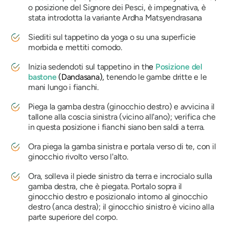
o posizione del Signore dei Pesci, è impegnativa, è
stata introdotta la variante
Ardha Matsyendrasana
Siediti sul tappetino da yoga o su una superficie
morbida e mettiti comodo.
Inizia sedendoti sul tappetino in th
e
Posizione del
bastone
(
Dandasana
),
tenendo le gambe dritte e le
mani lungo i fianchi.
Piega la gamba destra (ginocchio destro) e avvicina il
tallone alla coscia sinistra (vicino all'ano); verifica che
in questa posizione i fianchi siano ben saldi a terra.
Ora piega la gamba sinistra e portala verso di te, con il
ginocchio rivolto verso l'alto.
Ora, solleva il piede sinistro da terra e incrocialo sulla
gamba destra, che è piegata. Portalo sopra il
ginocchio destro e posizionalo intorno al ginocchio
destro (anca destra); il ginocchio sinistro è vicino alla
parte superiore del corpo.