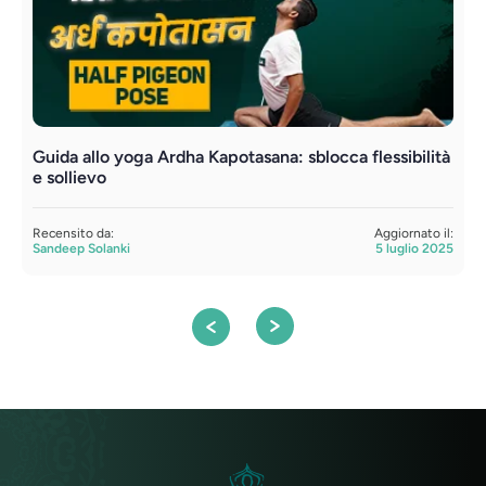
Guida allo yoga Ardha Kapotasana: sblocca flessibilità
P
e sollievo
y
Recensito da:
Aggiornato il:
R
Sandeep Solanki
5 luglio 2025
S