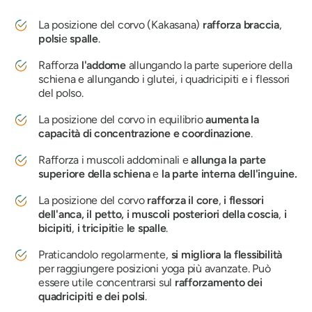
La posizione del corvo
(Kakasana)
rafforza braccia
,
polsi
e
spalle
.
Rafforza
l'addome
allungando la parte superiore della
schiena e allungando i glutei, i quadricipiti e i flessori
del polso.
La posizione del corvo in equilibrio
aumenta la
capacità di concentrazione e coordinazione
.
Rafforza i muscoli addominali e
allunga la parte
superiore della schiena
e
la parte interna dell'inguine.
La posizione del corvo
rafforza il core
,
i flessori
dell'anca,
il petto, i muscoli posteriori della coscia
,
i
bicipiti
,
i tricipiti
e
le spalle
.
Praticandolo regolarmente,
si migliora la flessibilità
per raggiungere posizioni yoga più avanzate. Può
essere utile concentrarsi sul
rafforzamento dei
quadricipiti e dei polsi
.