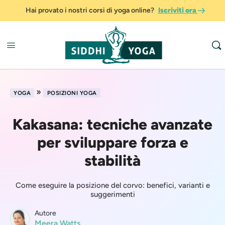
Hai provato i nostri corsi di yoga online?
Iscriviti ora
»
YOGA
POSIZIONI YOGA
Kakasana: tecniche avanzate
per sviluppare forza e
stabilità
Come eseguire la posizione del corvo: benefici, varianti e
suggerimenti
Autore
Meera Watts