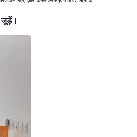
कॉलेज वाले शहर, झील किनारे बसे समुदाय या बड़े शहरों का
ुड़ें।