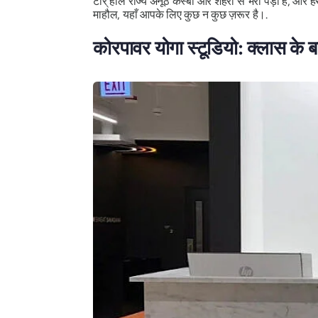
टार् हील राज्य अनूठे कस्बों और शहरों से भरा पड़ा है, और
माहौल, यहाँ आपके लिए कुछ न कुछ ज़रूर है।.
कोरपावर योगा स्टूडियो: क्लास के 