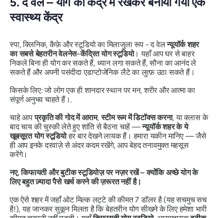
5. द वेल – योग को केंद्र में रखकर बनाया गया एक
स्वास्थ्य केंद्र
स्पा, क्लिनिक, कैफ़े और स्टूडियो का मिलाजुला रूप - द वेल
न्यूयॉर्क शहर
का सबसे बेहतरीन वेलनेस-केंद्रित योग स्टूडियो
। यहाँ आप घर से बाहर
निकले बिना ही योग कर सकते हैं, ध्यान लगा सकते हैं, सौना का आनंद ले
सकते हैं और अपनी पसंदीदा एडाप्टोजेनिक लैटे का लुत्फ़ उठा सकते हैं।
किसके लिए: जो लोग एक ही शानदार स्थान पर मन, शरीर और आत्मा का
संपूर्ण अनुभव चाहते हैं।.
चाहे आप
प्रकृति की गोद में आराम
,
स्टीम रूम में डिटॉक्स करना
, या क्लास के
बाद चाय की चुस्की लेते हुए शांति से बैठना चाहें —
न्यूयॉर्क शहर के ये
खूबसूरत योग स्टूडियो
हर बार देखने लायक हैं। हमारा यकीन मानिए — जैसे
ही आप इनके दरवाज़े से अंदर कदम रखेंगे, आप बेहद तनावमुक्त महसूस
करेंगे।
नए, किफायती और बुटीक स्टूडियोज़ पर नज़र रखें – क्योंकि अच्छे योग के
लिए बहुत ज़्यादा पैसे खर्च करने की ज़रूरत नहीं है।
एक ऐसे शहर में जहाँ ओट मिल्क लट्टे की कीमत 7 डॉलर है (यह सचमुच सच
है!), यह जानकर सुकून मिलता है कि बेहतरीन योग सीखने के लिए हमेशा भारी