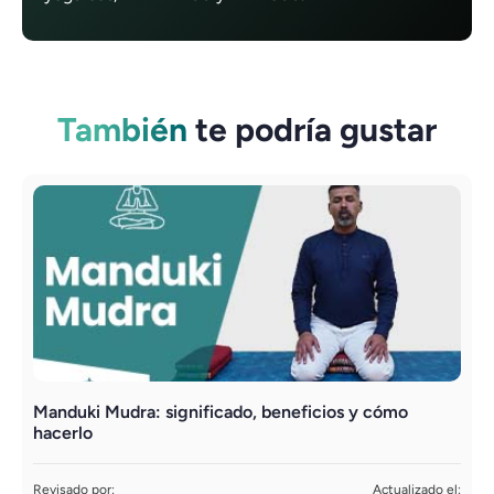
También
te podría gustar
Manduki Mudra: significado, beneficios y cómo
Y
hacerlo
R
S
Revisado por:
Actualizado el: