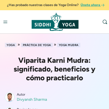
¿Has probado nuestras clases de Yoga Online?
Únete ahora
»
»
YOGA
PRÁCTICA DE YOGA
YOGA MUDRA
Viparita Karni Mudra:
significado, beneficios y
cómo practicarlo
Autor
Divyansh Sharma