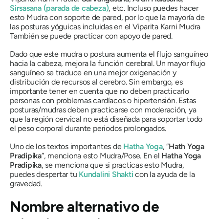
Sirsasana
(parada de cabeza)
, etc. Incluso puedes hacer
esto
Mudra
con soporte de pared, por lo que la mayoría de
las posturas yóguicas incluidas en el
Viparita Karni Mudra
También se puede practicar con apoyo de pared.
Dado que este
mudra
o postura aumenta el flujo sanguíneo
hacia la cabeza, mejora la función cerebral. Un mayor flujo
sanguíneo se traduce en una mejor oxigenación y
distribución de recursos al cerebro. Sin embargo, es
importante tener en cuenta que no deben practicarlo
personas con problemas cardíacos o hipertensión. Estas
posturas/
mudras
deben practicarse con moderación, ya
que la región cervical no está diseñada para soportar todo
el peso corporal durante periodos prolongados.
Uno de los textos importantes de
Hatha Yoga
, “
Hath Yoga
Pradipika
”, menciona esto
Mudra
/Pose. En el
Hatha Yoga
Pradipika
, se menciona que si practicas esto
Mudra
,
puedes despertar tu
Kundalini Shakti
con la ayuda de la
gravedad.
Nombre alternativo de