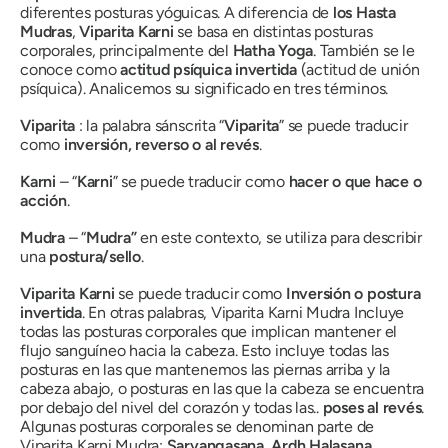
diferentes posturas yóguicas. A diferencia de
los Hasta
Mudras
,
Viparita Karni
se basa en distintas posturas
corporales, principalmente del
Hatha Yoga
. También se le
conoce como
actitud psíquica invertida
(actitud de unión
psíquica). Analicemos su significado en tres términos.
Viparita
: la palabra sánscrita “
Viparita
” se puede traducir
como
inversión, reverso o al revés
.
Karni
– “
Karni
” se puede traducir como
hacer
o
que hace
o
acción
.
Mudra
– “
Mudra”
en este contexto, se utiliza para describir
una
postura/sello
.
Viparita Karni
se puede traducir como
Inversión o postura
invertida
. En otras palabras,
Viparita Karni
Mudra
Incluye
todas las posturas corporales que implican mantener el
flujo sanguíneo hacia la cabeza. Esto incluye todas las
posturas en las que mantenemos las piernas arriba y la
cabeza abajo, o posturas en las que la cabeza se encuentra
por debajo del nivel del corazón y todas las..
poses al revés
.
Algunas posturas corporales se denominan parte de
Viparita Karni Mudra
:
Sarvangasana
,
Ardh Halasana
,