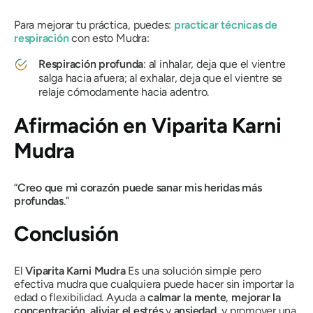
Para mejorar tu práctica, puedes:
practicar técnicas de
respiración
con esto
Mudra
:
Respiración profunda
: al inhalar, deja que el vientre
salga hacia afuera; al exhalar, deja que el vientre se
relaje cómodamente hacia adentro.
Afirmación en
Viparita Karni
Mudra
“
Creo que mi corazón puede sanar mis heridas más
profundas
.”
Conclusión
El
Viparita Karni Mudra
Es una solución simple pero
efectiva
mudra
que cualquiera puede hacer sin importar la
edad o flexibilidad. Ayuda a
calmar la mente
,
mejorar la
concentración
,
aliviar el estrés
y
ansiedad
, y promover una