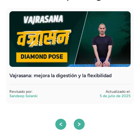
Vajrasana: mejora la digestión y la flexibilidad
D
f
Revisado por:
Actualizado el:
Sandeep Solanki
5 de julio de 2025
R
S