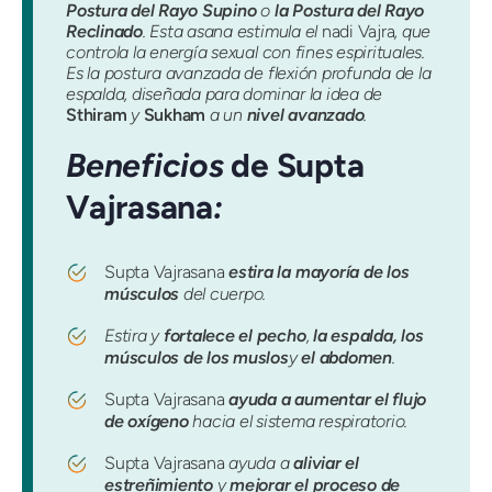
Postura del Rayo Supino
o
la Postura del Rayo
Reclinado
. Esta asana estimula el
nadi Vajra
, que
controla la energía sexual con fines espirituales.
Es la postura avanzada de flexión profunda de la
espalda, diseñada para dominar la idea de
Sthiram
y
Sukham
a un
nivel avanzado
.
Beneficios
de Supta
Vajrasana
:
Supta Vajrasana
estira la mayoría de los
músculos
del cuerpo.
Estira y
fortalece el pecho
,
la espalda, los
músculos de los muslos
y
el abdomen
.
Supta Vajrasana
ayuda a aumentar el flujo
de oxígeno
hacia el sistema respiratorio.
Supta Vajrasana
ayuda a
aliviar el
estreñimiento
y
mejorar el proceso de