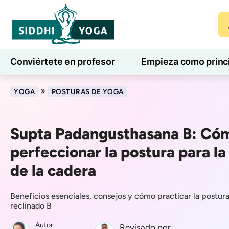
Conviértete en profesor
Empieza como princ
7 días de bienestar
Blog
Aprender
»
YOGA
POSTURAS DE YOGA
Supta Padangusthasana B: Có
perfeccionar la postura para la 
de la cadera
Beneficios esenciales, consejos y cómo practicar la postura
reclinado B
Autor
Revisado por