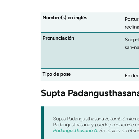
Nombre(s) en inglés
Postur
reclin
Pronunciación
Soop-
sah-na
Tipo de pose
En dec
Supta Padangusthasana
Supta Padangusthasana
B, también llam
Padangusthasana
y
puede practicarse c
Padangusthasana A.
Se realiza en el su