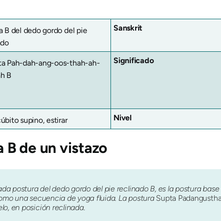
Sanskrit
a B del dedo gordo del pie
ado
Significado
ta Pah-dah-ang-oos-thah-ah-
h B
Nivel
úbito supino, estirar
 B de un vistazo
ada postura del dedo gordo del pie reclinado B, es la postura base
omo una secuencia de yoga fluida. La postura
Supta Padangusth
elo, en posición reclinada.