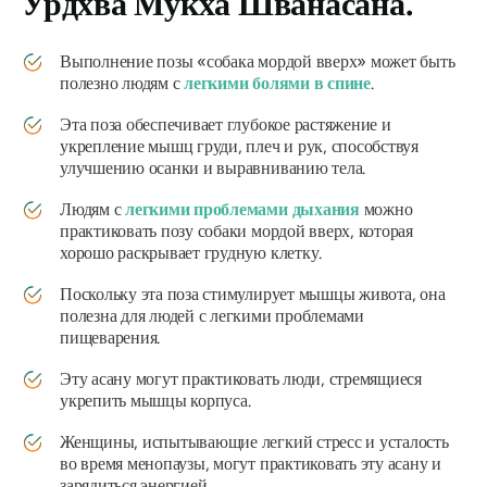
Урдхва Мукха Шванасана.
Выполнение позы «собака мордой вверх» может быть
полезно людям с
легкими болями в спине
.
Эта поза обеспечивает глубокое растяжение и
укрепление мышц груди, плеч и рук, способствуя
улучшению осанки и выравниванию тела.
Людям с
легкими проблемами дыхания
можно
практиковать позу собаки мордой вверх, которая
хорошо раскрывает грудную клетку.
Поскольку эта поза стимулирует мышцы живота, она
полезна для людей с легкими проблемами
пищеварения.
Эту асану могут практиковать люди, стремящиеся
укрепить мышцы корпуса.
Женщины, испытывающие легкий стресс и усталость
во время менопаузы, могут практиковать эту асану и
зарядиться энергией.