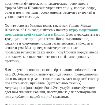
достижения физических и психических преимуществ.
Урдхва Мукха Шванасана укрепляет спину, корпус, бедра,
руки и ноги, улучшает осознанность, заряжает энергией и
успокаивает тело и ум.
Хотите освоить базовые позы, такие как Урдхва Мукха
Шванасана? Присоединяйтесь к нашему
курсу подготовки
преподавателей хатха-йоги в Индии
. Этот курс охватывает
традиционные принципы хатха-йоги, выравнивание,
дыхание и удержание поз для развития силы, гибкости и
ясности ума. Мы проведем вас через основные
последовательности хатха-йоги, позу Собаки мордой вверх
и покажем, как включить эти позы в сбалансированную
практику.
Для получения полноценного образования в области йоги
наш 200-часовой онлайн-курс подготовки преподавателей
йоги выходит за рамки основ и охватывает широкий спектр
поз хатха-йоги, пранаямы (дыхательных техник),
медитации и философии йоги. Это углубленное обучение
даст вам знания и навыки, необходимые для преподавания
или углубления вашей личной практики.