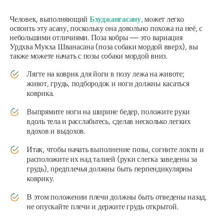
Человек, выполняющий
Бхуджангасану,
может легко
освоить эту асану, поскольку она довольно похожа на неё, с
небольшими отличиями. Поза кобры — это вариация
Урдхва Мукха Шванасана
(поза собаки мордой вверх), вы
также можете начать с позы собаки мордой вниз.
Лягте на коврик для йоги в позу лежа на животе;
живот, грудь, подбородок и ноги должны касаться
коврика.
Выпрямите ноги на ширине бедер, положите руки
вдоль тела и расслабьтесь, сделав несколько легких
вдохов и выдохов.
Итак, чтобы начать выполнение позы, согните локти и
расположите их над талией (руки слегка заведены за
грудь), предплечья должны быть перпендикулярны
коврику.
В этом положении плечи должны быть отведены назад,
не опускайте плечи и держите грудь открытой.