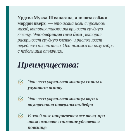
Урдхва Мукха Шванасана, или поза собаки
мордой вверх
, — это асана йоги с прогибом
назад, которая также раскрывает грудную
клетку. Это
бодрящая поза йоги
, которая
раскрывает грудную клетку и растягивает
переднюю часть тела. Она похожа на позу кобры
с небольшим отличием.
Преимущества:
Эта поза
укрепляет мышцы спины
и
улучшает осанку
.
Эта поза
укрепляет мышцы кора
и
внутреннюю поверхность бедра
.
В этой позе
напрягается все тело
,
при
этом основное внимание уделяется
пояснице
.