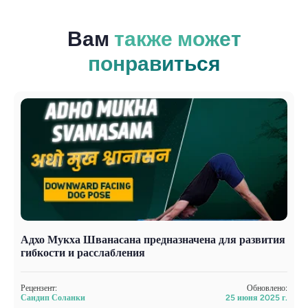
Вам
также может
понравиться
Адхо Мукха Шванасана предназначена для развития
М
гибкости и расслабления
д
Рецензент:
Обновлено:
Р
Сандип Соланки
25 июня 2025 г.
С