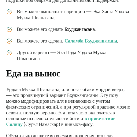
подушки под бедрами для дополнительной поддержки.
Вы можете выполнить вариацию —
Эка Хаста
Урдхва
Мукха Шванасана
.
Вы можете это сделать
Бхуджангасана
.
Вы можете это сделать
Саламба Бхуджангасана
.
Другой вариант —
Эка Пада
Урдхва Мукха
Шванасана
.
Еда на вынос
Урдхва Мукха Шванасана, или поза собаки мордой вверх,
— это продвинутый вариант Бхуджангасаны. Эту позу
можно модифицировать для начинающих с учетом
физических ограничений, а при регулярной практике можно
освоить полную версию. Эта поза часто включается в
основные последовательности йоги и
в приветствие
Солнцу
(Сурья Намаскар) в виньяса-флоу.
Обязательно дышите во время выполнения позы для