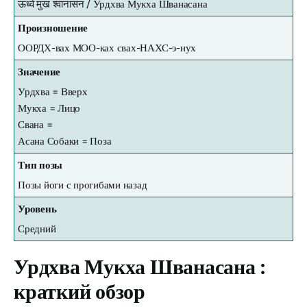
ऊर्ध्व मुख श्वानासन / Урдхва Мукха Шванасана
Произношение
ООРДХ-вах МОО-ках свах-НАХС-э-нух
Значение
Урдхва = Вверх
Мукха = Лицо
Свана =
Асана Собаки = Поза
Тип позы
Позы йоги с прогибами назад
Уровень
Средний
Урдхва Мукха Шванасана
:
краткий обзор