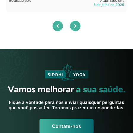
Revisado por:
Atualizado em:
R
5 de julho de 2025
A
Vamos melhorar
a sua saúde.
Fique à vontade para nos enviar quaisquer perguntas
que você possa ter. Teremos prazer em respondê-las.
Contate-nos