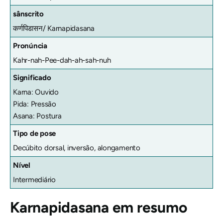
sânscrito
कर्णपिडासन/
Karnapidasana
Pronúncia
Kahr-nah-Pee-dah-ah-sah-nuh
Significado
Karna: Ouvido
Pida: Pressão
Asana: Postura
Tipo de pose
Decúbito dorsal, inversão, alongamento
Nível
Intermediário
Karnapidasana
em resumo