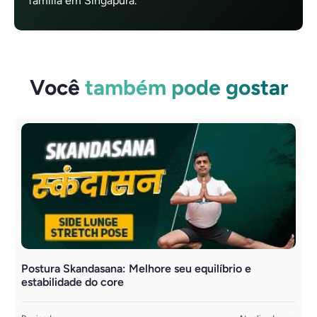
família em Singapura.
Você
também pode gostar
Postura Skandasana: Melhore seu equilíbrio e
Y
estabilidade do core
a