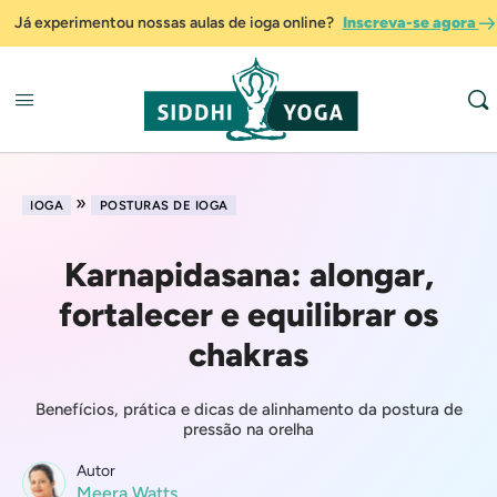
Já experimentou nossas aulas de ioga online?
Inscreva-se agora
»
IOGA
POSTURAS DE IOGA
Karnapidasana: alongar,
fortalecer e equilibrar os
chakras
Benefícios, prática e dicas de alinhamento da postura de
pressão na orelha
Autor
Meera Watts