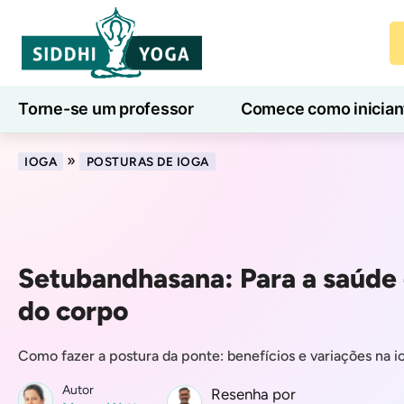
Torne-se um professor
Comece como inician
Aulas de ioga online
7 Dias de Bem-Estar
»
IOGA
POSTURAS DE IOGA
Setubandhasana: Para a saúde
do corpo
Como fazer a postura da ponte: benefícios e variações na i
Autor
Resenha por