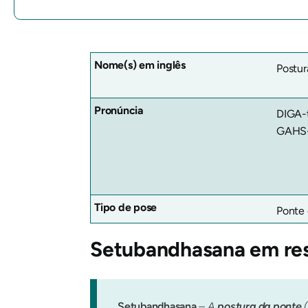
Nome(s) em inglês
Postur
Pronúncia
DIGA-
GAHS
Tipo de pose
Ponte 
Setubandhasana
em re
Setubandhasana
– A
postura da ponte
(