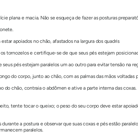
cie plana e macia. Não se esqueça de fazer as posturas preparató
onete.
 estar apoiados no chão, afastados na largura dos quadris
os tornozelos e certifique-se de que seus pés estejam posiciona
ue seus pés estejam paralelos um ao outro para evitar tensão na re
ongo do corpo, junto ao chão, com as palmas das mãos voltadas p
rpo do chão, contraia o abdômen e ative a parte interna das coxa
eito, tente tocar o queixo; o peso do seu corpo deve estar apoia
 durante a postura e observar que suas coxas e pés estão paralelo
ermanecem paralelos.