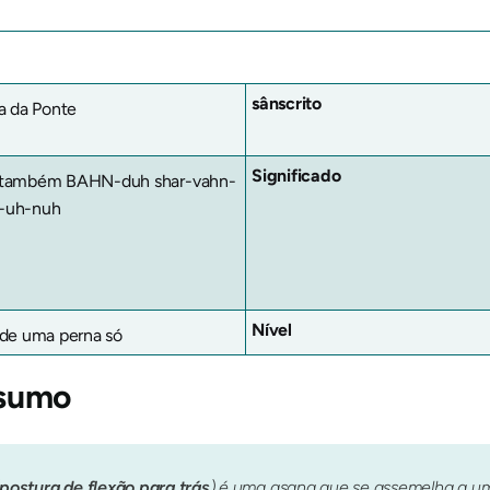
sânscrito
a da Ponte
Significado
também BAHN-duh shar-vahn-
-uh-nuh
Nível
de uma perna só
sumo
postura de flexão para trás
) é uma asana que se assemelha a u