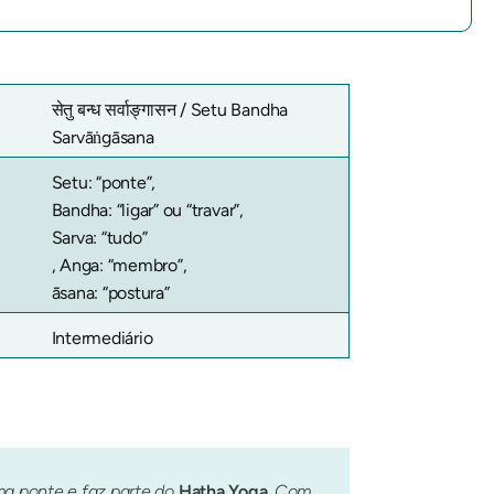
सेतु बन्ध सर्वाङ्गासन /
Setu Bandha
Sarvāṅgāsana
Setu: “ponte”,
Bandha: “ligar” ou “travar”,
Sarva: “tudo”
, Anga: “membro”,
āsana: “postura”
Intermediário
ma ponte e faz parte do
Hatha Yoga
. Com