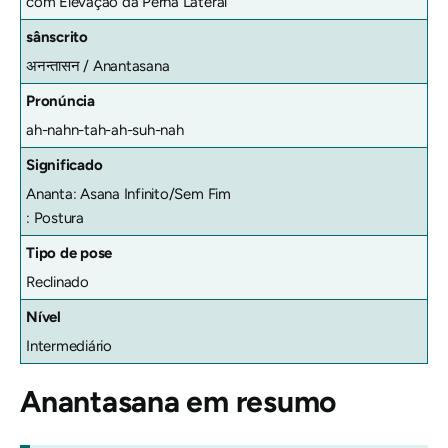
com Elevação da Perna Lateral
sânscrito
अनन्तासन /
Anantasana
Pronúncia
ah-nahn-tah-ah-suh-nah
Significado
Ananta: Asana Infinito/Sem Fim
: Postura
Tipo de pose
Reclinado
Nível
Intermediário
Anantasana em resumo