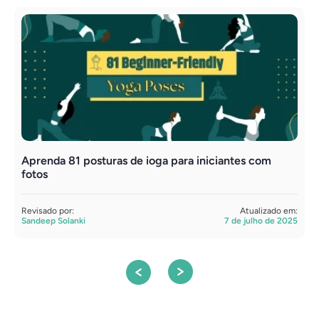
Aprenda 81 posturas de ioga para iniciantes com
K
fotos
s
Revisado por:
Atualizado em:
R
Sandeep Solanki
7 de julho de 2025
S