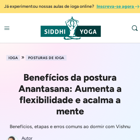
Já experimentou nossas aulas de ioga online?
Inscreva-se agora
»
IOGA
POSTURAS DE IOGA
Benefícios da postura
Anantasana: Aumenta a
flexibilidade e acalma a
mente
Benefícios, etapas e erros comuns ao dormir com Vishnu
Autor