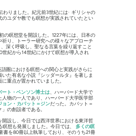
、
伝わりました。紀元前3世紀には
ギリシャの
代のユダヤ教でも瞑想が実践されていたとい
初の瞑想堂を開設した。1227年には、日本の
や祈り、トーラー研究への様々なアプローチ
り、深く呼吸し、聖なる言葉を繰り返すこと
0世紀から14世紀にかけて瞑想が導入され
英語圏における瞑想への関心と実践がさらに
描いた有名な小説『シッダールタ』を著しま
面に重点が置かれていました。
バート・ベンソン博士は
、ハーバード大学で
た人物の一人であり、ハーバード大学医学部
ジョン・カバット＝ジン
だった。カバット＝
ク」の創設者である。
を開設し、今日では西洋世界における東洋哲
ける瞑想も発展しました。今日では、
多くの瞑
書を80冊以上執筆しており、そのうち21冊