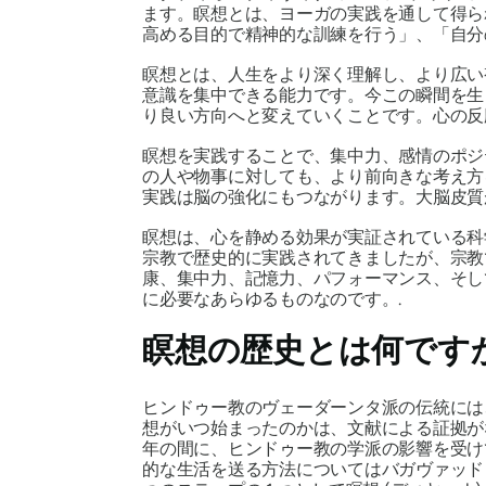
ます。瞑想とは、ヨーガの実践を通して得ら
高める目的で精神的な訓練を行う」、「自分
瞑想とは、人生をより深く理解し、より広い
意識を集中できる能力です。今この瞬間を生
り良い方向へと変えていくことです。心の反
瞑想を実践することで、集中力、感情のポジ
の人や物事に対しても、より前向きな考え方
実践は脳の強化にもつながります。大脳皮質
瞑想は、心を静める効果が実証されている科
宗教で歴史的に実践されてきましたが、宗教
康、集中力、記憶力、パフォーマンス、そし
に必要なあらゆるものなのです。.
瞑想の歴史とは何です
ヒンドゥー教のヴェーダーンタ派の伝統には
想がいつ始まったのかは、文献による証拠がな
年の間に、ヒンドゥー教の学派の影響を受け
的な生活を送る方法についてはバガヴァッ