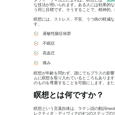
な技法が用いられます。ある人には効果的な
う同じ目標です。そうすることで、精神的、
瞑想には、ストレス、不安、うつ病の軽減
す。
過敏性腸症候群
不眠症
高血圧
痛み
瞑想が年齢を問わず、誰にでもプラスの影
ムに瞑想を取り入れているところもあります
のものを尊重することを可能にします。ま
瞑想とは何ですか？
瞑想という言葉自体は、ラテン語の動詞
medi
レクティオ・ディヴィナの4つのステップの