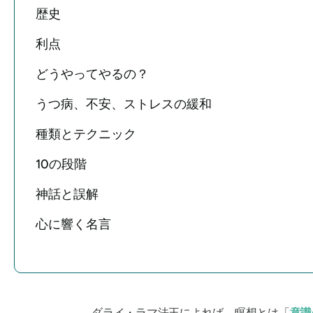
歴史
利点
どうやってやるの？
うつ病、不安、ストレスの緩和
種類とテクニック
10の段階
神話と誤解
心に響く名言
ダライ・ラマ法王によれば、瞑想とは「
意識