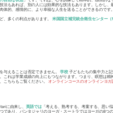
技法もあれば、別の人には効果的な技法もあります。しかし、
肉体的、感情的に、より幸福な人生を送ることができるのです
など、多くの利点があります。
米国国立補完統合衛生センター（N
響を与えることは否定できません。
学校
子どもたちの集中力と記
。これは学業成績の向上にもつながります。つまり、瞑想は精
た、こちらもご覧ください。
オンラインコースのオンラインヨガ
tari
に由来し、
英語では
「考える、熟考する、考案する、思い
1つであり、
パンタジャリのヨーガ・スートラ
ではヨーガの8つ