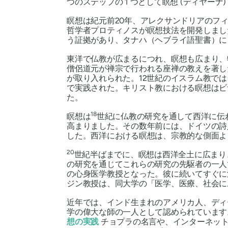
つのステップの 1 つとして瞑想 (ディヤーナ
瞑想は紀元前20年、アレクサンドリアのフ
哲学者プロティノスが瞑想技法を開発しまし
う証拠があり、
タナハ
（ヘブライ語聖書）に
東洋で仏教が広まるにつれ、瞑想も広まり、
僧侶道元が禅宗で行われる
座禅
の教えを著し
が取り入れられた。12世紀のイスラム教では
で実践された。キリスト教における瞑想はビ
た。
18
瞑想は
世紀に仏教の研究を通して西洋に伝
高まりました。その数年前には、ドイツの詩
した。西洋における瞑想は、宗教的な側面よ
20
世紀半ばまでに、瞑想は西洋全土に広まり
の研究を通じてこれらの研究の先駆者の一人
の心身医学教授となった。彼に続いてすぐに
ジン教授は、同大学の「医学、医療、社会に
近年では、インド生まれのアメリカ人、ディ
学の偉大な師の一人として認められています
想の実践
チョプラの名言や、インターネット