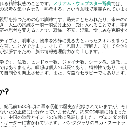
れる精神状態のことです。
メリアム・ウェブスター辞典
では、
の思考を集中させる：熟考する」という意味で定義されていま
視野を持つための心の訓練です。過去にとらわれたり、未来の
き、人生の試練を一瞬一瞬受け止め、受け入れることです。本
応や思考を変えることで、恐怖、不安、混乱、憎しみを克服する
ティブさ、明晰さ、物事を冷静に見る力といったスキルを養う
を育むことができます。そして、忍耐力、理解力、そして全体
が拡張するため、脳の情報処理能力が向上します。.
学です。仏教、ヒンドゥー教、ジャイナ教、シーク教、道教、
ではありません。瞑想は個人の成長であり、精神性であり、そ
て自制心を向上させます。また、有益なセラピーでもあります
か?
、紀元前1500年頃に遡る瞑想の歴史が記録されていますが、
いため正確には分かっていませんが、約5000年前に始まったと
て、中国の道教とインドの仏教に発展しました。
ヴェンダタ
数
ド・ギーターに書かれています。
パンタジャリのヨガ・スートラ