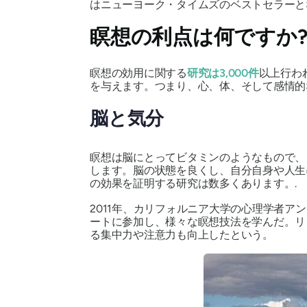
はニューヨーク・タイムズのベストセラーと
瞑想の利点は何ですか
瞑想の効用に関する
研究は3,000件
以上行わ
を与えます。つまり、心、体、そして感情的
脳と気分
瞑想は脳にとってビタミンのようなもので
します。脳の状態を良くし、自分自身や人生
の効果を証明する研究は数多くあります。.
2011年、カリフォルニア大学の心理学者ア
ートに参加し、様々な瞑想技法を学んだ。リ
る集中力や注意力も向上したという。