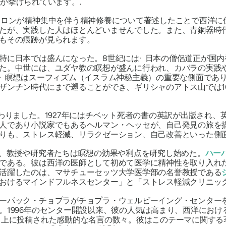
) が挙げられています。.
ィロンが精神集中を伴う精神修養について著述したことで西洋に
たが、実践した人はほとんどいませんでした。また、青銅器時
もその痕跡が見られます。
、
特に日本では盛んになった。8世紀には
日本の僧侶道正が国内
た。中世には、ユダヤ教の瞑想が盛んに行われ、カバラの実践
、
瞑想は
スーフィズム
（イスラム神秘主義）の重要な側面であ
ザンチン時代にまで遡ることができ、ギリシャのアトス山では1
わりました。1927年にはチベット死者の書の英訳が出版され、
人であり小説家でもあるヘルマン・ヘッセが、自己発見の旅を
りも、ストレス軽減、リラクゼーション、自己改善といった側
、教授や研究者たちは瞑想の効果や利点を研究し始めた。
ハー
である。彼は西洋の医師として初めて医学に精神性を取り入れ
活躍したのは、マサチューセッツ大学医学部の名誉教授である
おけるマインドフルネスセンター」と「ストレス軽減クリニッ
ーパック・チョプラがチョプラ・ウェルビーイング・センター
。1996年のセンター開設以来、彼の人気は高まり、西洋にお
上に投稿された感動的な名言の数々。彼はこのテーマに関する著