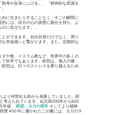
「熟考や反省にふける」、「精神的な意識を
す。
ために生きたりすることなく、今この瞬間に
質的には、自分の心の状態に責任を持ち、よ
のに役立ちます。.
ことができます。自分自身だけでなく、周り
的な幸福感へと繋がります。また、定期的な
ユダヤ教、イスラム教など、世界中の多くの
して科学でもあります。瞑想は、個人の健
。瞑想は、日々のストレスを乗り越えるため
それより何世紀も前から発展していました。瞑
考えられています。紀元前500年から600
百年後、
瞑想、ヨガの哲学
そしてより精神
西暦 400 年に書かれたこの書には、ヨガの 9