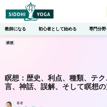
教師になる
初心者として始める
専門分野
ブログ
学ぶ
瞑想
瞑想：歴史、利点、種類、テク
言、神話、誤解、そして瞑想の
著者