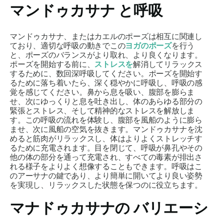
マンドゥカサナ
と呼吸
マンドゥカサナ
、またはカエルのポーズは相互に関連し
ており、適切な呼吸の動きでこの
ヨガのポーズ
を行う
と、ポーズのバランスがより取れ、より良くなります。
ポーズを開始する前に、
ストレスを
解消してリラックス
するために、数回深呼吸してください。ポーズを開始す
るために落ち着いたら、深く穏やかに呼吸し、呼吸の感
覚を感じてください。鼻から息を吸い、腹部を膨らま
せ、次にゆっくりと息を吐き出し、体のあらゆる部分の
緊張とストレス、そして精神的なストレスを解放しま
す。この呼吸の流れを体験し、腹部を風船のように膨ら
ませ、次に風船の空気を抜きます。
マンドゥカサナ
を沈
めると筋肉がリラックスし、体はよりよくストレッチす
るために充電されます。目を閉じて、呼吸が鼻孔やその
他の体の部分を通って充電され、すべての毒素が排出さ
れる様子をよりよく想像することもできます。呼吸はこ
のアーサナの鍵であり、より簡単に開いてより良い姿勢
を実現し、リラックスした状態を保つのに役立ちます。
マナドゥカサナの
バリエーシ