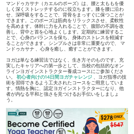
マンドゥカサナ
（カエルのポーズ）は、腰と太ももを優
しく深くストレッチするのに役立ちます。膝を腰に沿わ
せ、深呼吸をすることで、背骨をまっすぐに保つことが
できます。このポーズは筋肉をリラックスさせ、柔軟性
を高めます。体幹に力を入れることで、腹部の不調を改
善し、背中と首を心地よくします。定期的に練習するこ
とで、心身のバランスを保ち、身体のストレスを軽減す
ることができます。シンプルさは非常に重要なので、
マ
ンドゥカサナ
、心身を癒し、癒すことができます。
ヨガは単なる練習法ではなく、生き方そのものです。充
実したキャリアへの第一歩として、当校の包括的なオン
ラインヨガインストラクター養成コースにご参加くださ
い。
初心者向けの14日間ヨガチャレンジ
、ヨガ指導の技
術を習得できるよう工夫されたコースをご用意していま
す。情熱を胸に、認定ヨガインストラクターになり、他
者が内なる平和と強さを見つけるお手伝いをしましょ
う。