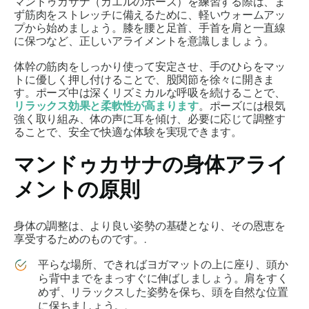
マンドゥカサナ
（カエルのポーズ）を練習する際は、ま
ず筋肉をストレッチに備えるために、軽いウォームアッ
プから始めましょう。膝を腰と足首、手首を肩と一直線
に保つなど、正しいアライメントを意識しましょう。
体幹の筋肉をしっかり使って安定させ、手のひらをマッ
トに優しく押し付けることで、股関節を徐々に開きま
す。ポーズ中は深くリズミカルな呼吸を続けることで、
リラックス効果と柔軟性が高まります
。ポーズには根気
強く取り組み、体の声に耳を傾け、必要に応じて調整す
ることで、安全で快適な体験を実現できます。
マンドゥカサナ
の身体アライ
メントの原則
身体の調整は、より良い姿勢の基礎となり、その恩恵を
享受するためのものです。.
平らな場所、できればヨガマットの上に座り、頭か
ら背中までをまっすぐに伸ばしましょう。肩をすく
めず、リラックスした姿勢を保ち、頭を自然な位置
に保ちましょう。.