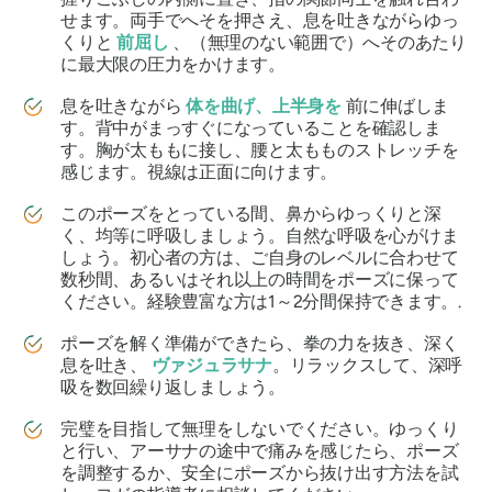
せます。両手でへそを押さえ、息を吐きながらゆっ
くりと
前屈し
、（無理のない範囲で）へそのあたり
に最大限の圧力をかけます。
息を吐きながら
体を曲げ、上半身を
前に伸ばしま
す。背中がまっすぐになっていることを確認しま
す。胸が太ももに接し、腰と太もものストレッチを
感じます。視線は正面に向けます。
このポーズをとっている間、鼻からゆっくりと深
く、均等に呼吸しましょう。自然な呼吸を心がけま
しょう。初心者の方は、ご自身のレベルに合わせて
数秒間、あるいはそれ以上の時間をポーズに保って
ください。経験豊富な方は1～2分間保持できます。.
ポーズを解く準備ができたら、拳の力を抜き、深く
息を吐き、
ヴァジュラサナ
。リラックスして、深呼
吸を数回繰り返しましょう。
完璧を目指して無理をしないでください。ゆっくり
と行い、アーサナの途中で痛みを感じたら、ポーズ
を調整するか、安全にポーズから抜け出す方法を試