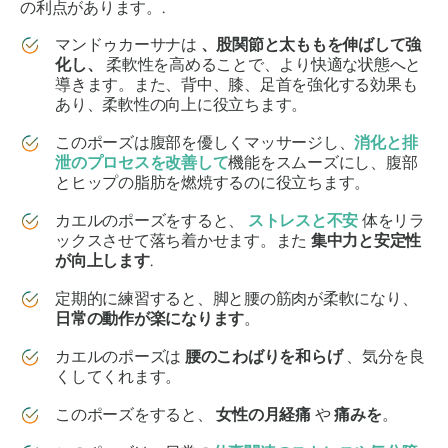
の利点があります。.
マンドゥカーサナは
、股関節と太ももを伸ばして強
化し、
柔軟性を高めることで、より快適な状態へと
導きます。また、背中、膝、足首を強化する効果も
あり、柔軟性の向上に役立ちます。
このポーズは腹部を優しくマッサージし、
消化と排
泄のプロセスを改善して
機能をスムーズにし、腹部
とヒップの脂肪を燃焼するのに役立ちます。
カエルのポーズをすると、
ストレスと不安
体をリラ
ックスさせて落ち着かせます。また
集中力と安定性
が向上します
.
定期的に練習すると、脚と腰の筋肉が柔軟になり、
日常の動作が楽になります
。
カエルのポーズは
腰のこわばりを和らげ
、気分を良
くしてくれます。
このポーズをすると、
女性の月経痛
や
痛みを
。