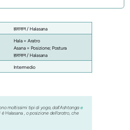
हलासन / Halasana
Hala = Aratro
Asana = Posizione; Postura
हलासन / Halasana
Intermedio
ono moltissimi tipi di yoga, dall'Ashtanga
e
i è
Halasana
, o posizione dell'aratro, che