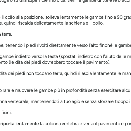
oga o su una superficie morbida, tieni le gambe dritte e le braccia l
.
 il collo alla posizione, solleva lentamente le gambe fino a 90 gra
e, quindi riscalda delicatamente la schiena e il collo.
terra.
 tenendo i piedi rivolti direttamente verso l'alto finché le gamb
e gambe indietro verso la testa (spostati indietro con l'aiuto delle
ento (le dita dei piedi dovrebbero toccare il pavimento).
ita dei piedi non toccano terra, quindi rilascia lentamente le mani 
spirare e muovere le gambe più in profondità senza esercitare alcu
lonna vertebrale, mantenendoti a tuo agio e senza sforzare troppo i
fisici.
,
riporta lentamente
la colonna vertebrale verso il pavimento e por