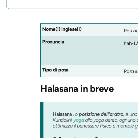
Nome(i) inglese(i)
Posizio
Pronuncia
hah-L
Tipo di posa
Postur
Halasana
in breve
Halasana
, o
posizione dell'aratro,
è una 
Kundalini
yoga
allo yoga aereo, ognuno 
ottimizza il benessere fisico e mentale g