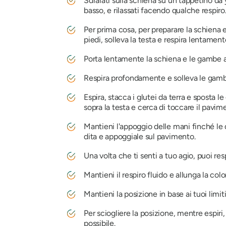
Sdraiati sulla schiena su un tappetino da y
basso, e rilassati facendo qualche respiro
Per prima cosa, per preparare la schiena e
piedi, solleva la testa e respira lentament
Porta lentamente la schiena e le gambe a 
Respira profondamente e solleva le gambe,
Espira, stacca i glutei da terra e sposta l
sopra la testa e cerca di toccare il pavim
Mantieni l'appoggio delle mani finché le d
dita e appoggiale sul pavimento.
Una volta che ti senti a tuo agio, puoi re
Mantieni il respiro fluido e allunga la co
Mantieni la posizione in base ai tuoi limiti 
Per sciogliere la posizione, mentre espiri
possibile.