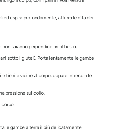
ungo il corpo, con i palmi rivolti verso il
di ed espira profondamente, afferra le dita dei
e non saranno perpendicolari al busto.
 mani sotto i glutei). Porta lentamente le gambe
e tienile vicine al corpo, oppure intreccia le
na pressione sul collo.
l corpo.
ta le gambe a terra il più delicatamente