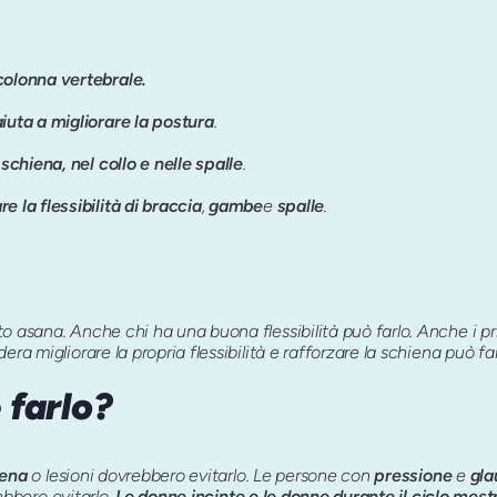
 colonna vertebrale.
iuta a migliorare la postura
.
 schiena, nel collo e nelle spalle
.
re la flessibilità di braccia
,
gambe
e
spalle
.
 asana. Anche chi ha una buona flessibilità può farlo. Anche i pri
ra migliorare la propria flessibilità e rafforzare la schiena può far
 farlo?
iena
o lesioni dovrebbero evitarlo. Le persone con
pressione
e
gl
bbero evitarlo.
Le donne incinte e le donne durante il ciclo mest