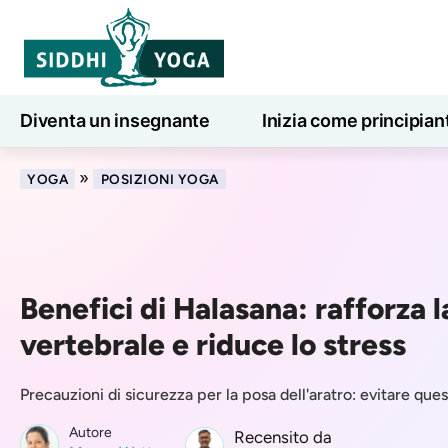
Diventa un insegnante
Inizia come principian
Lezioni di yoga online
7 giorni di benessere
»
YOGA
POSIZIONI YOGA
Benefici di Halasana: rafforza 
vertebrale e riduce lo stress
Precauzioni di sicurezza per la posa dell'aratro: evitare que
Autore
Recensito da