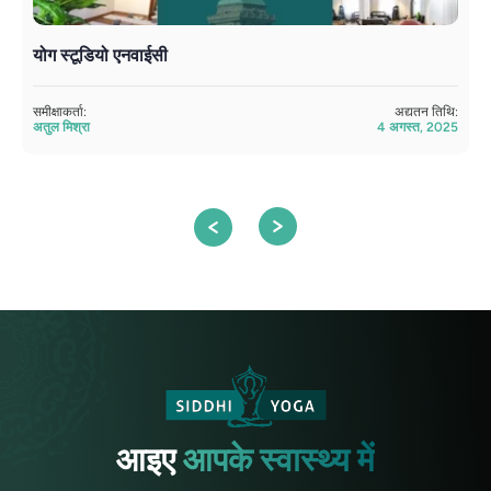
योग स्टूडियो एनवाईसी
य
ब
समीक्षाकर्ता:
अद्यतन तिथि:
अतुल मिश्रा
4 अगस्त, 2025
सम
अत
आइए
आपके स्वास्थ्य में