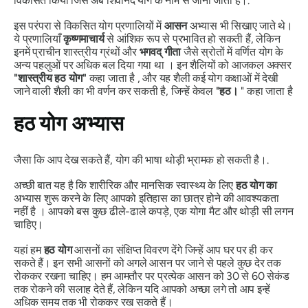
विकसित किया जिसे अब शिवानंद योग के नाम से जाना जाता है।.
इस परंपरा से विकसित योग प्रणालियों में
आसन
अभ्यास भी सिखाए जाते थे।
ये प्रणालियाँ
कृष्णमाचार्य
से आंशिक रूप से प्रभावित हो सकती हैं, लेकिन
इनमें प्राचीन शास्त्रीय ग्रंथों और
भगवद् गीता
जैसे स्रोतों में वर्णित योग के
अन्य पहलुओं पर अधिक बल दिया गया था । इन शैलियों को आजकल अक्सर
"शास्त्रीय
हठ
योग"
कहा जाता है , और यह शैली कई योग कक्षाओं में देखी
जाने वाली शैली का भी वर्णन कर सकती है, जिन्हें केवल
"
हठ
।
" कहा जाता है
हठ
योग
अभ्यास
जैसा कि आप देख सकते हैं, योग की भाषा थोड़ी भ्रामक हो सकती है।.
अच्छी बात यह है कि शारीरिक और मानसिक स्वास्थ्य के लिए
हठ
योग का
अभ्यास शुरू करने के लिए आपको इतिहास का छात्र होने की आवश्यकता
नहीं है । आपको बस कुछ ढीले-ढाले कपड़े, एक योगा मैट और थोड़ी सी लगन
चाहिए।
यहां हम
हठ
योग
आसनों का संक्षिप्त विवरण देंगे जिन्हें आप घर पर ही कर
सकते हैं। इन सभी आसनों को अगले आसन पर जाने से पहले कुछ देर तक
रोककर रखना चाहिए। हम आमतौर पर प्रत्येक आसन को 30 से 60 सेकंड
तक रोकने की सलाह देते हैं, लेकिन यदि आपको अच्छा लगे तो आप इन्हें
अधिक समय तक भी रोककर रख सकते हैं।