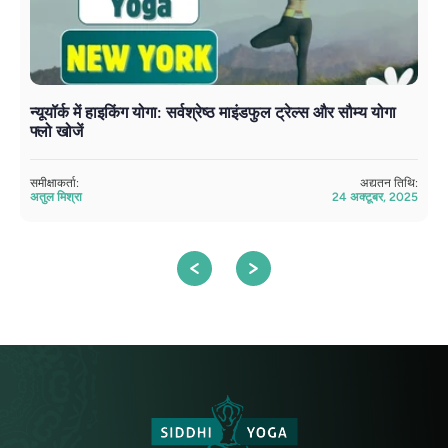
न्यूयॉर्क में हाइकिंग योगा: सर्वश्रेष्ठ माइंडफुल ट्रेल्स और सौम्य योगा
अ
फ्लो खोजें
ज
समीक्षाकर्ता:
अद्यतन तिथि:
सम
अतुल मिश्रा
24 अक्टूबर, 2025
अत