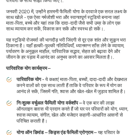
परिवारों के साथ साझा किया जाए।.
जनवरी 2020 में, उन्होंने हारमनी फैमिली योगा के दरवाजे एक सरल लक्ष्य के
साथ खोले - एक ऐसा गर्मजोशी भरा और स्वागतपूर्ण स्टूडियो बनाना जहां
माता-पिता, बच्चे और यहां तक ​​कि दादा-दादी जैसे सभी उम्र के लोग एक
साथ व्यायाम कर सकें, विकास कर सकें और स्वस्थ हो सकें।.
यह स्टूडियो रोजमर्रा की भागदौड़ भरी जिंदगी से दूर एक शांत और सुकून भरा
ठिकाना है। यहाँ हल्की-फुल्की गतिविधियाँ, ध्यानमग्न साँस लेने के व्यायाम,
पर्यावरण के अनुकूल माहौल, पारिवारिक सद्भाव, सेहत को बढ़ावा देने और
जीवन के हर पड़ाव में आनंद का अनुभव करने का अवसर मिलता है।.
पारिवारिक योग कार्यक्रम –
पारिवारिक योग -
ये कक्षाएं माता-पिता, बच्चों, दादा-दादी और देखभाल
करने वालों को एक साथ लाती हैं ताकि वे परिवार के रूप में योग का
आनंद ले सकें, जिसमें गति, श्वास और खेल-खेल में जुड़ाव शामिल है।
निःशुल्क वर्चुअल फैमिली योगा वर्कशॉप –
वे एक बार की लाइव
ऑनलाइन क्लास भी प्रदान करते हैं जो घर पर परिवारों को योग, ध्यान,
श्वास व्यायाम, संगीत, खेल और मजेदार कहानी-आधारित आसनों से
परिचित कराती है।
योगा ऑन डिमांड – किड्स एंड फैमिली प्रोग्राम –
यह परिवार के