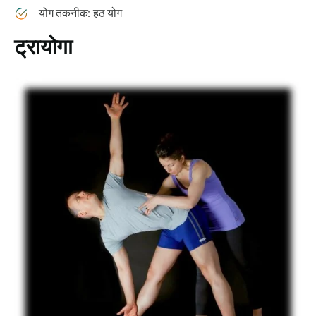
योग तकनीक: हठ योग
ट्रायोगा