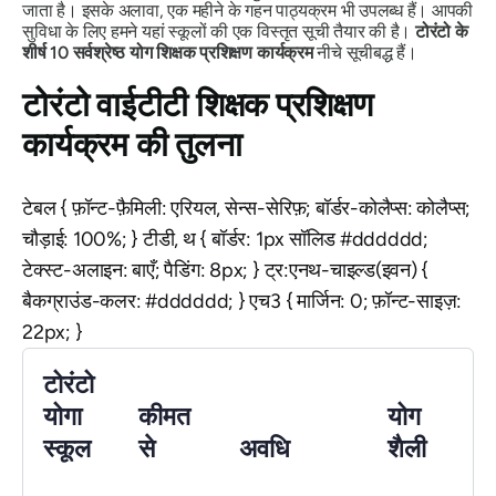
जाता है। इसके अलावा, एक महीने के गहन पाठ्यक्रम भी उपलब्ध हैं। आपकी
सुविधा के लिए हमने यहां स्कूलों की एक विस्तृत सूची तैयार की है।
टोरंटो के
शीर्ष 10 सर्वश्रेष्ठ योग शिक्षक प्रशिक्षण कार्यक्रम
नीचे सूचीबद्ध हैं।
टोरंटो वाईटीटी शिक्षक प्रशिक्षण
कार्यक्रम की तुलना
टेबल { फ़ॉन्ट-फ़ैमिली: एरियल, सेन्स-सेरिफ़; बॉर्डर-कोलैप्स: कोलैप्स;
चौड़ाई: 100%; } टीडी, थ { बॉर्डर: 1px सॉलिड #dddddd;
टेक्स्ट-अलाइन: बाएँ; पैडिंग: 8px; } ट्र:एनथ-चाइल्ड(इवन) {
बैकग्राउंड-कलर: #dddddd; } एच3 { मार्जिन: 0; फ़ॉन्ट-साइज़:
22px; }
टोरंटो
योगा
कीमत
योग
स्कूल
से
अवधि
शैली