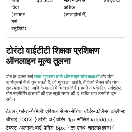
योगा
$3,500
सात महीने से
Vinyasa
विदा
अधिक
(आफ्टर
(सप्ताहांतों में)
ग्लो
स्टूडियो)
टोरंटो वाईटीटी शिक्षक प्रशिक्षण
ऑनलाइन मूल्य तुलना
योग के छात्र कई
उच्च-गुणवत्ता वाले ऑनलाइन योग कक्षाओं
और योग
कार्यक्रमों में से चुन सकते हैं, जो गुणवत्ता, अवधि, वीडियो चैनल और योग
सदस्यता मॉडल आदि के मामले में भिन्न होते हैं। हमने आपके लिए सर्वश्रेष्ठ
योग स्ट्रीमिंग कक्षाओं की एक सूची तैयार की है, ताकि आप उनमें से चुन
सकें।
टेबल { फ़ॉन्ट-फ़ैमिली: एरियल, सेन्स-सेरिफ़; बॉर्डर-कोलैप्स: कोलैप्स;
चौड़ाई: 100%; } टीडी, थ { बॉर्डर: 1px सॉलिड #dddddd;
टेक्स्ट-अलाइन: बाएँ; पैडिंग: 8px; } ट्र:एनथ-चाइल्ड(इवन) {