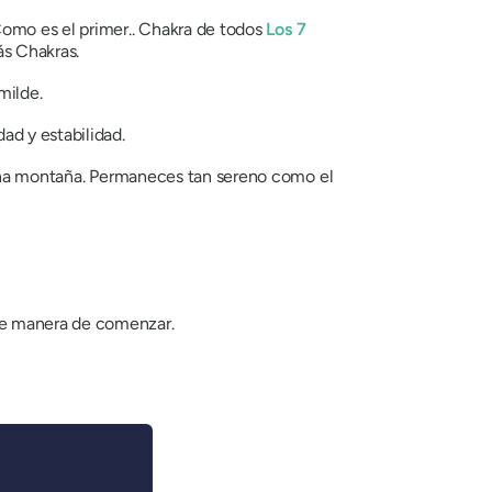
Como es el primer..
Chakra
de todos
Los
7
más
Chakras
.
milde.
ad y estabilidad.
 una montaña. Permaneces tan sereno como el
nte manera de comenzar.