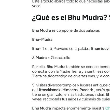
Este artículo abarca todo lo que necesitas sab
yoga.
¿Qué es
el Bhu Mudra?
Bhu
Mudra
se compone de dos palabras.
Bhu
+
Mudra
Bhu
= Tierra, Proviene de la palabra
Bhumidevi
&
Mudra
= Gesto/sello
Por ello,
Bhu
Mudra
también se conoce com
conectar con la Madre Tierra y a sentir esa co
Tierra ha sido testigo de diversas eras, y la 
Si visitas diversos templos y lugares antiguo
de
Uttarakhand
e
Himachal
Pradesh
, verás q
tiene un gran valor en las tradiciones indias.
El
vayas, recordarás tus raíces y cuidarás de qui
Bhu
Mudra
impacta enormemente nuestra
Ch