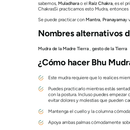
sabemos,
Muladhara
o el
Raíz
Chakra
, es el p
Chakras
Si practicamos esto
Mudra
, entonces
Se puede practicar con
Mantra
,
Pranayama
y 
Nombres alternativos 
Mudra
de la Madre
Tierra
,
gesto
de
la
Tierra
¿Cómo hacer
Bhu Mudr
Este
mudra
requiere que lo realices mien
Puedes practicarlo mientras estás senta
con la postura. Incluso puedes empezar c
evitar dolores y molestias que pueden c
Mantenga el cuello y la columna cómod
Apoya ambas palmas cómodamente sobre la