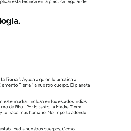
icar esta técnica en la práctica regular de
logía.
e
la
Tierra
". Ayuda a quien lo practica a
Elemento
Tierra
" a nuestro cuerpo. El planeta
an este
mudra
. Incluso en los estados indios
nimo de
Bhu
. Por lo tanto, la Madre Tierra
ra y te hace más humano. No importa adónde
estabilidad a nuestros cuerpos. Como