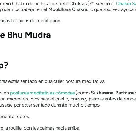
el
rimero
Chakra
de un total de siete
Chakras
(7
siendo el
Chakra
S
 podemos trabajar en el
Mooldhara
Chakra
, lo que a su vez ayuda 
varias técnicas de meditación.
de
Bhu Mudra
a?
tras estás sentado en cualquier postura meditativa.
do en
posturas meditativas cómodas
(como
Sukhasana
,
Padmasa
on microejercicios para el cuello, brazos y piernas antes de emp
ausarse por estar sentado durante mucho tiempo.
amente rectos.
 rodilla, con las palmas hacia arriba.