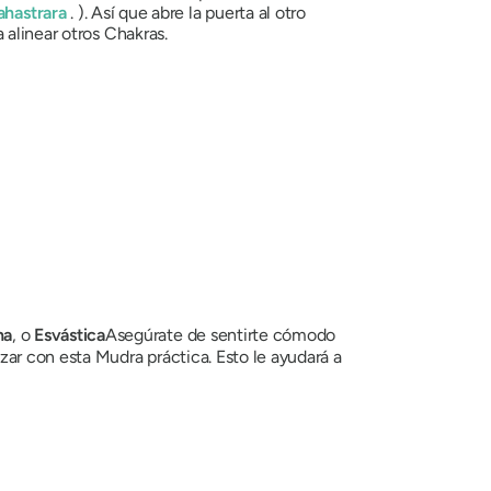
ahastrara
. ). Así que abre la puerta al otro
a alinear otros
Chakras
.
na
, o
Esvástica
Asegúrate de sentirte cómodo
ezar con esta
Mudra
práctica. Esto le ayudará a