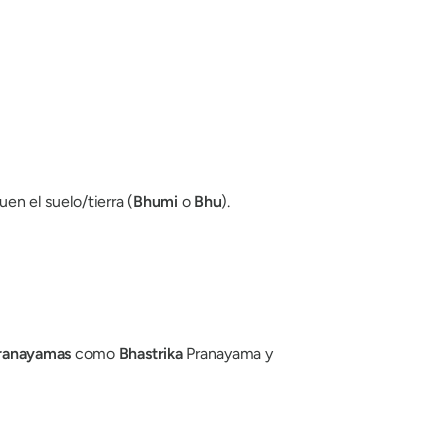
en el suelo/tierra (
Bhumi
o
Bhu
).
ranayamas
como
Bhastrika
Pranayama y