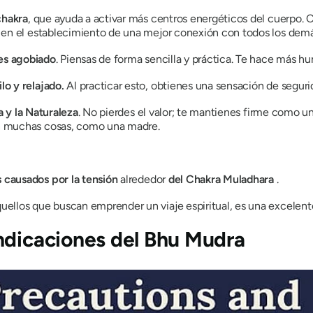
chakra
, que ayuda a activar más centros energéticos del cuerpo. 
tal en el establecimiento de una mejor conexión con todos los de
tes agobiado
. Piensas de forma sencilla y práctica. Te hace más hu
lo y relajado.
Al practicar esto, obtienes una sensación de segurid
a
y
la Naturaleza
. No pierdes el valor; te mantienes firme como
ñan muchas cosas, como una madre.
 causados ​​por la tensión
alrededor
del Chakra
Muladhara
.
aquellos que buscan emprender un viaje espiritual, es una excele
ndicaciones del
Bhu Mudra