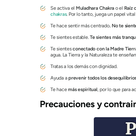
Se activa el
Muladhara
Chakra
o el
Raíz
chakras
. Por lo tanto, juega un papel vi
Te hace sentir más centrado
. No te sien
Te sientes estable.
Te sientes más tranqui
Te sientes
conectado
con
la Madre
Tierr
agua. La Tierra y la Naturaleza te ense
Tratas a los demás con dignidad.
Ayuda a
prevenir todos los desequilibrios
Te hace
más espiritual
, por lo que para 
Precauciones y contrai