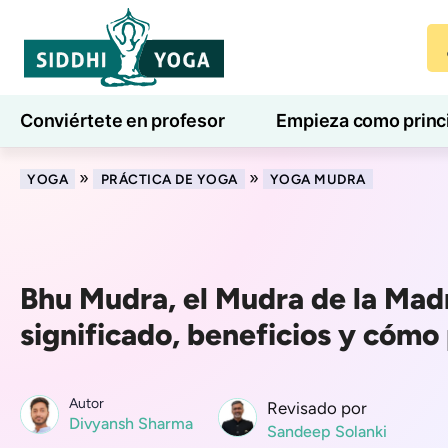
Conviértete en profesor
Empieza como princ
7 días de bienestar
Blog
Aprender
»
»
YOGA
PRÁCTICA DE YOGA
YOGA MUDRA
Bhu Mudra, el Mudra de la Madr
significado, beneficios y cómo 
Autor
Revisado por
Divyansh Sharma
Sandeep Solanki