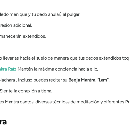
dedo meñique y tu dedo anular) al pulgar.
esión adicional.
rmanecerán extendidos.
 llevarlas hacia el suelo de manera que tus dedos extendidos toqu
kra
Raíz
Mantén la máxima conciencia hacia ello.
oladhara
, incluso puedes recitar su
Beeja
Mantra
, “
Lam
”.
iente la conexión a tierra.
tes
Mantra
cantos, diversas técnicas de meditación y diferentes
P
ra