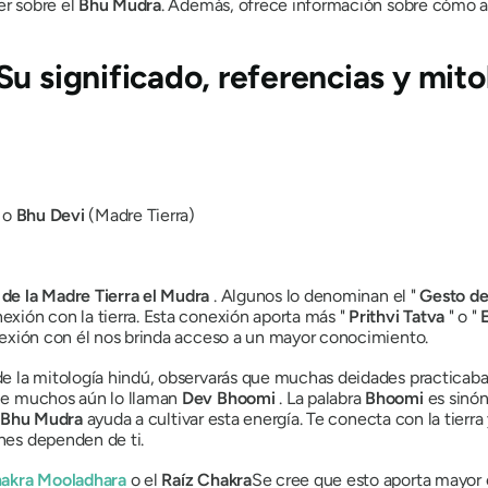
er sobre el
Bhu
Mudra
. Además, ofrece información sobre cómo apl
Su significado, referencias y mito
o
Bhu
Devi
(Madre Tierra)
o
de la Madre Tierra
el Mudra
. Algunos lo denominan el "
Gesto
d
nexión con la tierra. Esta conexión aporta más "
Prithvi
Tatva
" o "
conexión con él nos brinda acceso a un mayor conocimiento.
s de la mitología hindú, observarás que muchas deidades practicab
ue muchos aún lo llaman
Dev
Bhoomi
. La palabra
Bhoomi
es sinó
 Bhu
Mudra
ayuda a cultivar esta energía. Te conecta con la tier
enes dependen de ti.
akra
Mooladhara
o el
Raíz
Chakra
Se cree que esto aporta mayor 