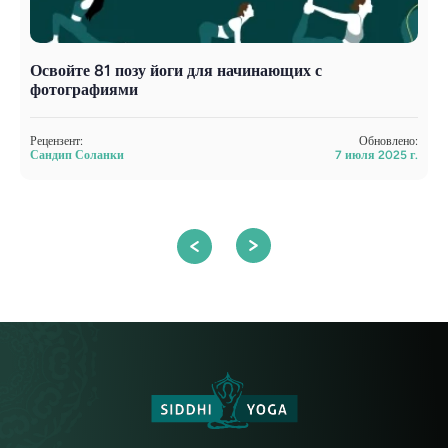
Освойте 81 позу йоги для начинающих с
А
фотографиями
р
л
Рецензент:
Обновлено:
Сандип Соланки
7 июля 2025 г.
Р
С