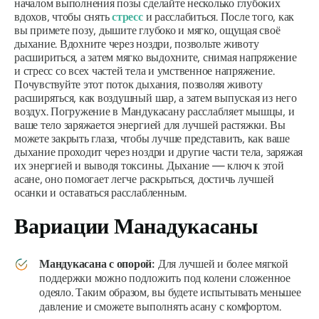
началом выполнения позы сделайте несколько глубоких
вдохов, чтобы снять
стресс
и расслабиться. После того, как
вы примете позу, дышите глубоко и мягко, ощущая своё
дыхание. Вдохните через ноздри, позвольте животу
расшириться, а затем мягко выдохните, снимая напряжение
и стресс со всех частей тела и умственное напряжение.
Почувствуйте этот поток дыхания, позволяя животу
расширяться, как воздушный шар, а затем выпуская из него
воздух. Погружение в
Мандукасану
расслабляет мышцы, и
ваше тело заряжается энергией для лучшей растяжки. Вы
можете закрыть глаза, чтобы лучше представить, как ваше
дыхание проходит через ноздри и другие части тела, заряжая
их энергией и выводя токсины. Дыхание — ключ к этой
асане, оно помогает легче раскрыться, достичь лучшей
осанки и оставаться расслабленным.
Вариации
Манадукасаны
Мандукасана
с опорой:
Для лучшей и более мягкой
поддержки можно подложить под колени сложенное
одеяло. Таким образом, вы будете испытывать меньшее
давление и сможете выполнять асану с комфортом.