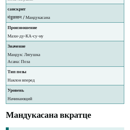
санскрит
मंडूकासन /
Мандукасана
Произношение
Махн-ду-КА-су-ну
Значение
Мандук: Лягушка
Асана: Поза
Тип позы
Наклон вперед
Уровень
Начинающий
Мандукасана
вкратце