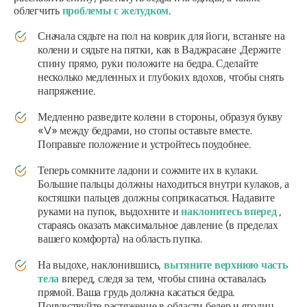
облегчить
проблемы с желудком
.
Сначала сядьте на пол на коврик для йоги, встаньте на
колени и сядьте на пятки, как в Ваджрасане
.
Держите
спину прямо, руки положите на бедра. Сделайте
несколько медленных и глубоких вдохов, чтобы снять
напряжение.
Медленно разведите колени в стороны, образуя букву
«V» между бедрами, но стопы оставьте вместе.
Поправьте положение и устройтесь поудобнее.
Теперь сомкните ладони и сожмите их в кулаки.
Большие пальцы должны находиться внутри кулаков, а
костяшки пальцев должны соприкасаться. Надавите
руками на пупок, выдохните и
наклонитесь вперед
,
стараясь оказать максимальное давление (в пределах
вашего комфорта) на область пупка.
На выдохе, наклонившись,
вытяните верхнюю часть
тела
вперед, следя за тем, чтобы спина оставалась
прямой. Ваша грудь должна касаться бедра.
Почувствуйте растяжение в области бедер и ягодиц.