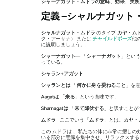
シャーナガット・ムドラの
意味
、
効果
、
実践
定義 –
シャルナガット
シャルナガット・ムドラ
のタイプ
カヤ・ム
ク・アーサナ
） または
チャイルドポーズ
他
に説明しましょう。.
シャーナガット
― 「
シャーナガット
」とい
っている。
シャラン+アガット
シャランとは
「
何かに身を委ねること
」を
Aagatは
「
来る
」という意味です。
Sharnagatは
「
来て降伏する
」と訳すことが
ムドラ
– ここでいう「
ムドラ
」
とは
、カヤ・
この
ムドラは
、私たちの体に非常に癒しの
いる部分に意識を集中させ、リラックスす