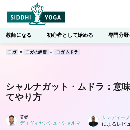
教師になる
初心者として始める
専門分野
ブログ
学ぶ
»
»
ヨガ
ヨガの練習
ヨガ ムドラ
シャルナガット・ムドラ：意
てやり方
著者
サンディープ
ディヴィヤンシュ・シャルマ
によるレビ