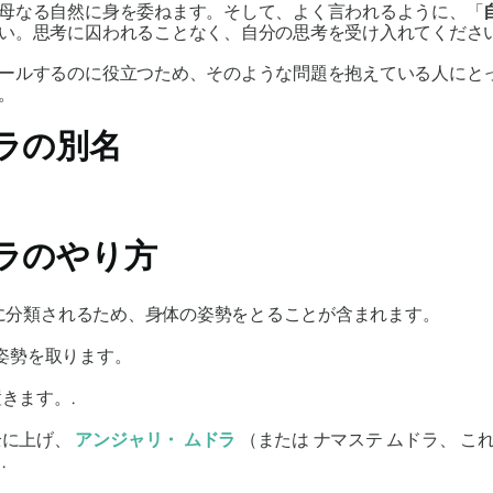
母なる自然に身を委ねます。そして、よく言われるように、「
い。思考に囚われることなく、自分の思考を受け入れてくださ
ールするのに役立つため、そのような問題を抱えている人にと
。
ラ
の別名
ラの
やり方
に分類されるため、身体の姿勢をとることが含まれます。
姿勢を取ります。
きます。.
全に上げ、
アンジャリ・
ムドラ
（または
ナマステ
ムドラ
、 こ
.