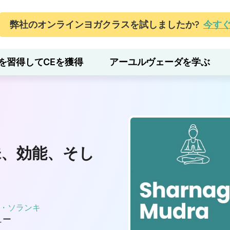
弊社のオンラインヨガクラスを試しましたか?
今す
を習得してCEを獲得
アーユルヴェーダを学ぶ
味、効能、そし
・ソランキ
ュー