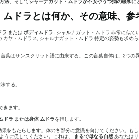
方法
、そして
シャーナガット・ムドラが
不安
や
うつ病の緩和
に
・ムドラ
とは何か、その意味、参
ドラ
または
ボディムドラ
.
シャルナガット・ムドラ
非常に似て
の
カヤ・ムドラス
,
シャルナガット・ムドラ
特定の姿勢も求めら
う言葉はサンスクリット語に由来する。この言葉自体は、2つの
意味する。
できます。
ムドラ
または身体
ムドラ
を指します。
効果をもたらします。体の各部分に意識を向けてください。もし
るように促してください。これは、
まるで母なる自然
あなたはリ