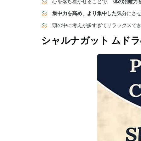
心を落ち着かせることで、
体の治癒力
集中力を高め
、
より集中した
気分にさ
頭の中に考えが多すぎてリラックスで
シャルナガット ムドラ