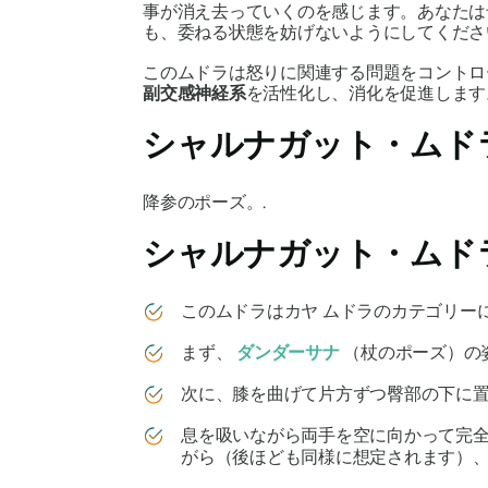
事が消え去っていくのを感じます。あなたは
も、委ねる状態を妨げないようにしてくださ
この
ムドラは
怒りに関連する問題をコントロ
副交感神経系
を活性化し、消化を促進します
シャルナガット・ムド
降参のポーズ。.
シャルナガット・ムド
この
ムドラは
カヤ ムドラ
のカテゴリー
まず、
ダンダーサナ
（杖のポーズ）の
次に、膝を曲げて片方ずつ臀部の下に置
息を吸いながら両手を空に向かって完
がら（後ほども同様に想定されます）、