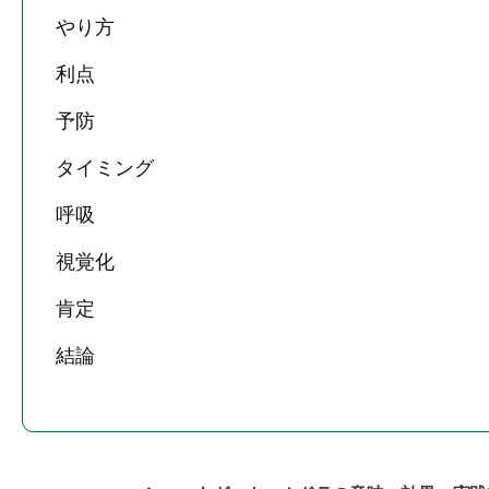
やり方
利点
予防
タイミング
呼吸
視覚化
肯定
結論