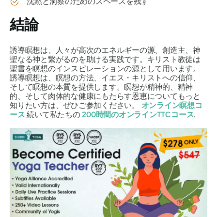
沈黙と洞察のためのスペースを残す
結論
誘導瞑想は、人々が高次のエネルギーの源、創造主、神
聖なる神と繋がるのを助ける実践です。キリスト教徒は
聖書を瞑想のインスピレーションの源として用います。
誘導瞑想は、瞑想の方法、イエス・キリストへの信仰、
そして瞑想の本質を提供します。瞑想が精神的、精神
的、そして肉体的な健康にもたらす恩恵についてもっと
知りたい方は、ぜひご参加ください。
オンライン瞑想コ
ース
続いて私たちの
200時間のオンラインTTCコース
.