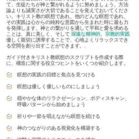
て、生徒たちが神と繋がれるように努めましょう。方法
論よりも誠実さが大切であることを覚えておいてくださ
い。キリスト教の瞑想であれ、他のどんな瞑想であれ、
その実践は心からの純粋な意図から生まれた時に最も力
を発揮します。神との繋がりを通して平和と愛を求める
ことは、真に美しく、そして
深遠な精神的、宗教的実践
優しく親切に誘導することで、心地よくリラックスでき
る空間を創り出すことができます。.
ガイド付きキリスト教瞑想のスクリプトを作成する際
に、構造に関する役立つヒントをいくつか紹介します。
瞑想の実践の目標と焦点を見つける
瞑想は優しく優しいものにしましょう
穏やかな体のリラクゼーション、ボディスキャン、
呼吸パターンから始めましょう
祈りや一節を唱えながら瞑想を続ける
神のつながりのある視覚化を構築する