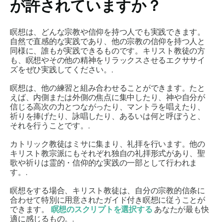
が許されていますか？
瞑想は、どんな宗教や信仰を持つ人でも実践できます。
自然で直感的な実践であり、他の宗教の信仰を持つ人と
同様に、誰もが実践できるものです。キリスト教徒の方
も、瞑想やその他の精神をリラックスさせるエクササイ
ズをぜひ実践してください。.
瞑想は、他の練習と組み合わせることができます。たと
えば、内側または外側の焦点に集中したり、神や自分が
信じる高次の力とつながったり、マントラを唱えたり、
祈りを捧げたり、詠唱したり、あるいは何と呼ぼうと、
それを行うことです。.
カトリック教徒はミサに集まり、礼拝を行います。他の
キリスト教宗派にもそれぞれ独自の礼拝形式があり、聖
歌や祈りは霊的・信仰的な実践の一部として行われま
す。.
瞑想をする場合、キリスト教徒は、自分の宗教的信条に
合わせて特別に用意されたガイド付き瞑想に従うことが
できます。
瞑想のスクリプトを選択する
あなたが最も快
適に感じるもの。.