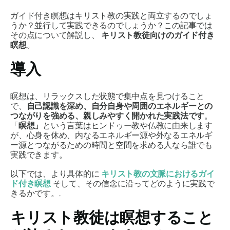
ガイド付き瞑想はキリスト教の実践と両立するのでしょ
うか？並行して実践できるのでしょうか？この記事では
その点について解説し、
キリスト教徒向けのガイド付き
瞑想
。
導入
瞑想は、リラックスした状態で集中点を見つけること
で、
自己認識を
深め、自分自身や周囲のエネルギーとの
つながりを強める、親しみやすく開かれた実践法です
。
「
瞑想」
という言葉はヒンドゥー教や仏教に由来します
が、心身を休め、内なるエネルギー源や外なるエネルギ
ー源とつながるための時間と空間を求める人なら誰でも
実践できます。
以下では、より具体的に
キリスト教の文脈におけるガイ
ド付き瞑想
そして、その信念に沿ってどのように実践で
きるかです。.
キリスト教徒は瞑想すること