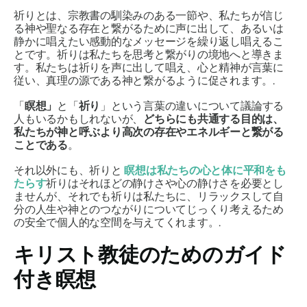
祈りとは、宗教書の馴染みのある一節や、私たちが信じ
る神や聖なる存在と繋がるために声に出して、あるいは
静かに唱えたい感動的なメッセージを繰り返し唱えるこ
とです。祈りは私たちを思考と繋がりの境地へと導きま
す。私たちは祈りを声に出して唱え、心と精神が言葉に
従い、真理の源である神と繋がるように促されます。.
「
瞑想」
と「
祈り
」という言葉の違いについて議論する
人もいるかもしれないが、
どちらにも共通する目的は、
私たちが神と呼ぶより高次の存在やエネルギーと繋がる
ことである
。
それ以外にも、祈りと
瞑想は私たちの心と体に平和をも
たらす
祈りはそれほどの静けさや心の静けさを必要とし
ませんが、それでも祈りは私たちに、リラックスして自
分の人生や神とのつながりについてじっくり考えるため
の安全で個人的な空間を与えてくれます。.
キリスト教徒のためのガイド
付き瞑想