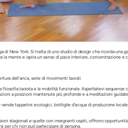
oga di New York. Si tratta di uno studio di design che ricorda una gall
la mente e ispira un senso di pace interiore, concentrazione e 
ertura dell'anca, serie di movimenti taoisti
a filosofia taoista e la mobilità funzionale. Aspettatevi sequenze 
lazioni a posizioni mantenute più profonde e a meditazioni guidate 
vende tappetini ecologici, bottiglie d'acqua di produzione locale 
ioni stagionali e quelle con insegnanti ospiti, offrono opportunit
si per chi non può partecipare di persona.