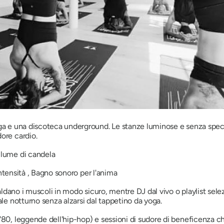
ga e una discoteca underground. Le stanze luminose e senza specchi
ore cardio.
a lume di candela
ntensità , Bagno sonoro per l'anima
scaldano i muscoli in modo sicuro, mentre DJ dal vivo o playlist sel
ale notturno senza alzarsi dal tappetino da yoga.
 '80, leggende dell'hip-hop) e sessioni di sudore di beneficenza c