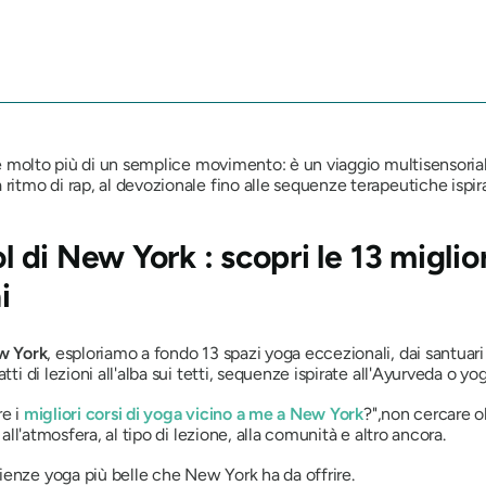
è molto più di un semplice movimento: è un viaggio multisensoria
 ritmo di rap, al devozionale fino alle sequenze terapeutiche ispir
l di New York : scopri le 13 migli
i
ew York
, esploriamo a fondo 13 spazi yoga eccezionali, dai santuari 
i di lezioni all'alba sui tetti, sequenze ispirate all'Ayurveda o yoga
re i
migliori corsi di yoga vicino a me a New York
?",
non cercare olt
 all'atmosfera, al tipo di lezione, alla comunità e altro ancora.
ienze yoga più belle che New York ha da offrire.