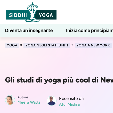
Diventa un insegnante
Inizia come principian
Lezioni di yoga online
7 giorni di benessere
»
»
YOGA
YOGA NEGLI STATI UNITI
YOGA A NEW YORK
Gli studi di yoga più cool di N
Autore
Recensito da
Meera Watts
Atul Mishra