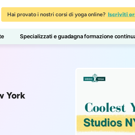
Hai provato i nostri corsi di yoga online?
Iscriviti o
te
Specializzati e guadagna formazione continu
Blog
Imparare
ew York