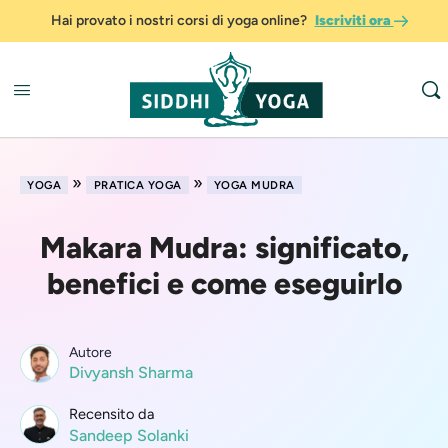
Hai provato i nostri corsi di yoga online?
Iscriviti ora
»
»
YOGA
PRATICA YOGA
YOGA MUDRA
Makara Mudra: significato,
benefici e come eseguirlo
Autore
Divyansh Sharma
Recensito da
Sandeep Solanki