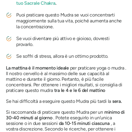
tuo
Sacrale
Chakra
.
Puoi praticare questo
Mudra
se vuoi concentrarti
maggiormente sulla tua vita, poiché aumenta anche
la concentrazione.
Se vuoi diventare più attivo e gioioso, dovresti
provarlo.
Se soffri di stress, allora è un ottimo prodotto.
La mattina è il momento ideale
per praticare
yoga
o
mudra
.
Il nostro cervello è al massimo delle sue capacità al
mattino e durante il giorno. Pertanto, è più facile
concentrarsi. Per ottenere i migliori risultati, si consiglia di
praticare questo
mudra
tra le 4 e le 6 del mattino
Se hai difficoltà a eseguire questo
Mudra
più tardi la
sera.
Si raccomanda di praticare questo
Mudra
per un
minimo di
30-40 minuti al giorno
. Potete eseguirlo in un'unica
sessione o in due sessioni
da 10-15 minuti ciascuna
, a
vostra discrezione. Secondo le ricerche, per ottenere i