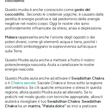
coccodrillo
.
Questo
mudra
è anche conosciuto come
gesto
del
coccodrillo
. Secondo le credenze yogiche, è causato dalla
perdita di energie positive e dal predominio delle energie
negative nel nostro corpo. Oggi le nostre vite sono
profondamente influenzate da stress, ansia e depressione.
Makara
rappresenta anche l'unione degli opposti o dei
poteri diversi, come gli elementi acqua e terra, poiché i
coccodrilli simboleggiano la sopravvivenza sull'acqua e
sulla Terra.
Questo
Mudra
aiuta anche a mettere a frutto il nostro
potere/energia nascosta. Aiuta a canalizzare le nostre
energie nascoste.
Questo
Mudra
aiuta anche ad attivare il
Swadisthan
Chakra
o il
Chakra
sacrale
. Sacrale
Chakra
si trova sotto la regione
dell'ombelico. Se c'è qualche emozione o stress in questa
regione, allora questo
Mudra
aiuta ad alleviarlo. Se lo
pratichi nel modo giusto con tecniche appropriate, allora ti
aiuterà a risvegliare il tuo
Swadisthan
Chakra
.
Swadisthan
Chakra
ha un
mantra,
"Patata dolce"
se inizi a praticare