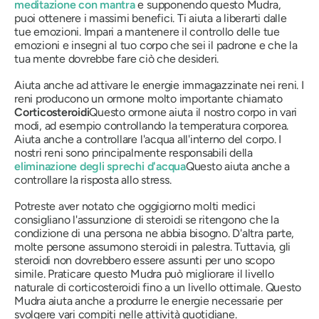
meditazione con
mantra
e supponendo questo
Mudra
,
puoi ottenere i massimi benefici. Ti aiuta a liberarti dalle
tue emozioni. Impari a mantenere il controllo delle tue
emozioni e insegni al tuo corpo che sei il padrone e che la
tua mente dovrebbe fare ciò che desideri.
Aiuta anche ad attivare le energie immagazzinate nei reni. I
reni producono un ormone molto importante chiamato
Corticosteroidi
Questo ormone aiuta il nostro corpo in vari
modi, ad esempio controllando la temperatura corporea.
Aiuta anche a controllare l'acqua all'interno del corpo. I
nostri reni sono principalmente responsabili della
eliminazione degli sprechi d'acqua
Questo aiuta anche a
controllare la risposta allo stress.
Potreste aver notato che oggigiorno molti medici
consigliano l'assunzione di steroidi se ritengono che la
condizione di una persona ne abbia bisogno. D'altra parte,
molte persone assumono steroidi in palestra. Tuttavia, gli
steroidi non dovrebbero essere assunti per uno scopo
simile. Praticare questo
Mudra
può migliorare il livello
naturale di corticosteroidi fino a un livello ottimale. Questo
Mudra
aiuta anche a produrre le energie necessarie per
svolgere vari compiti nelle attività quotidiane.