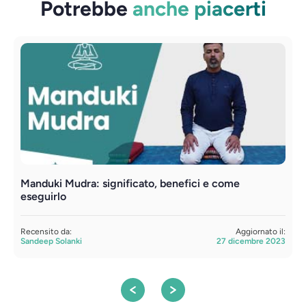
Potrebbe
anche piacerti
Manduki Mudra: significato, benefici e come
Y
eseguirlo
R
S
Recensito da:
Aggiornato il:
Sandeep Solanki
27 dicembre 2023