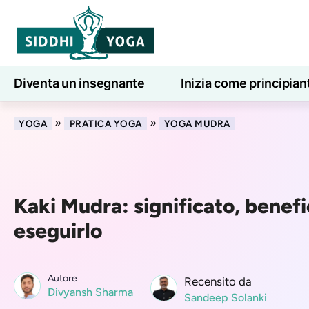
Diventa un insegnante
Inizia come principian
Lezioni di yoga online
7 giorni di benessere
»
»
YOGA
PRATICA YOGA
YOGA MUDRA
Kaki Mudra: significato, benef
eseguirlo
Autore
Recensito da
Divyansh Sharma
Sandeep Solanki