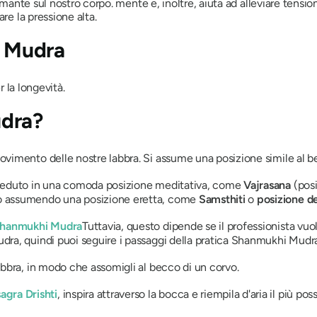
lmante sul nostro corpo.
mente
e, inoltre, aiuta ad alleviare tension
are la pressione alta.
i Mudra
 la longevità.
udra?
ovimento delle nostre labbra. Si assume una posizione simile al b
seduto in una comoda posizione meditativa, come
Vajrasana
(posi
rlo assumendo una posizione eretta, come
Samsthiti
o
posizione d
hanmukhi Mudra
Tuttavia, questo dipende se il professionista vu
udra
, quindi puoi seguire i passaggi della pratica
Shanmukhi Mudr
 labbra, in modo che assomigli al becco di un corvo.
agra Drishti
, inspira attraverso la bocca e riempila d'aria il più pos