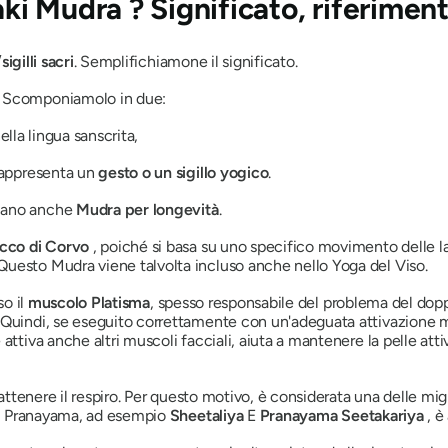
Kaki Mudra
? Significato, riferiment
sigilli sacri
. Semplifichiamone il significato.
. Scomponiamolo in due:
nella lingua sanscrita,
rappresenta un
gesto o un sigillo yogico
.
amano anche
Mudra
per longevità
.
ecco di Corvo
,
poiché si basa su uno specifico movimento delle la
 Questo
Mudra
viene talvolta incluso anche nello Yoga del Viso.
so il
muscolo Platisma
, spesso responsabile del problema del dop
. Quindi, se eseguito correttamente con un'adeguata attivazione 
attiva anche altri muscoli facciali, aiuta a mantenere la pelle atti
attenere il respiro. Per questo motivo, è considerata una delle migl
e
Pranayama
, ad esempio
Sheetaliya
E
Pranayama
Seetakariya
, 