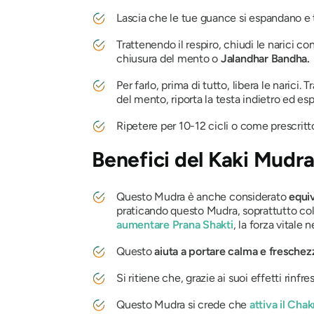
Lascia che le tue guance si espandano e tra
Trattenendo il respiro, chiudi le narici co
chiusura del mento o
Jalandhar Bandha.
Per farlo, prima di tutto, libera le narici.
del mento, riporta la testa indietro ed esp
Ripetere per 10-12 cicli o come prescritt
Benefici
del Kaki Mudr
Questo
Mudra
è anche considerato
equi
praticando questo
Mudra
, soprattutto c
aumentare
Prana Shakti
, la forza vitale n
Questo
aiuta a portare calma e freschez
Si ritiene che, grazie ai suoi effetti rinfre
Questo
Mudra
si crede che
attiva il
Chak