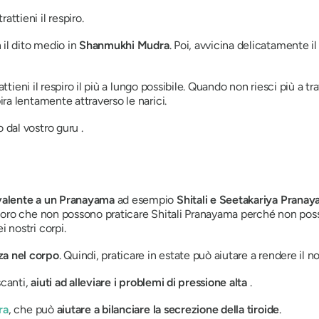
ttieni il respiro.
n il dito medio in
Shanmukhi Mudra
. Poi, avvicina delicatamente 
 Trattieni il respiro il più a lungo possibile. Quando non riesci più a 
ira lentamente attraverso le narici.
o dal vostro
guru
.
a
valente a un
Pranayama
ad esempio
Shitali
e
Seetakariya
Pranay
oloro che non possono praticare
Shitali Pranayama
perché non posso
ei nostri corpi.
za nel corpo
. Quindi, praticare in estate può aiutare a rendere il n
scanti,
aiuti ad alleviare i problemi di pressione alta
.
ra
, che può
aiutare a bilanciare la secrezione della tiroide
.