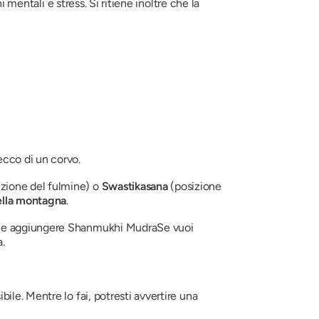
i mentali e stress. Si ritiene inoltre che la
ecco di un corvo.
zione del fulmine) o
Swastikasana
(posizione
ella montagna
.
ole aggiungere
Shanmukhi Mudra
Se vuoi
a
.
sibile. Mentre lo fai, potresti avvertire una