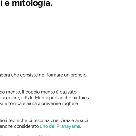
i e mitologia.
bbra che consiste nel formare un broncio.
pio mento. Il doppio mento è causato
muscolare,
il Kaki Mudra
può anche aiutare a
va e tonica e aiuta a prevenire rughe e
iori tecniche di respirazione. Grazie ai suoi
è anche considerato
uno dei
Pranayama
.