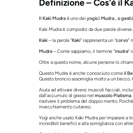
Definizione – Cos'è
il 
Il Kaki Mudra
è uno dei
yogici
Mudra
, o gesti/
Kaki Mudra
è composto da due parole diverse
Kaki
– la parola “
Kaki
” rappresenta un “
corvo
” 
Mudra
– Come sappiamo, il termine “
mudra
” 
Oltre a questo nome, alcune persone lo chi
Questo
Mudra
è anche conosciuto come
il B
Questo broncio assomiglia molto a un becco.
Aiuta ad attivare diversi muscoli facciali, inclu
dall'accumulo di grasso nel
muscolo Platisma
risolvere il problema del doppio mento. Poiché 
invecchiamento cutaneo.
Yogi
anche usato
Kaki Mudra
per imparare a tr
incredibili benefici e alla somiglianza con altr