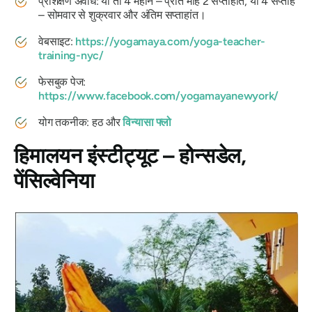
प्रशिक्षण अवधि: या तो 4 महीने – प्रति माह 2 सप्ताहांत, या 4 सप्ताह
– सोमवार से शुक्रवार और अंतिम सप्ताहांत।
वेबसाइट:
https://yogamaya.com/yoga-teacher-
training-nyc/
फेसबुक पेज:
https://www.facebook.com/yogamayanewyork/
योग तकनीक: हठ और
विन्यासा फ्लो
हिमालयन इंस्टीट्यूट – होन्सडेल,
पेंसिल्वेनिया