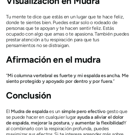
Visualización en
Mudra
Tu mente te dice que estás en un lugar que te hace feliz,
donde te sientes bien. Puedes estar solo o rodeado de
personas que te apoyan y te hacen sentir feliz. Estás
ocupado con algo que amas o te apasiona. También puedes
prestar atención a tu respiración para que tus
pensamientos no se distraigan.
Afirmación en
el mudra
“
Mi columna vertebral es fuerte y mi espalda es ancha. Me
siento protegido y apoyado por dentro y por fuera
.”
Conclusión
El
Mudra
de espalda
es un
simple pero efectivo
gesto que
se puede hacer en cualquier lugar
ayuda a aliviar el dolor
de espalda
,
mejorar la postura
, y
aumentar la flexibilidad
Y
al combinarlo con la respiración profunda, puedes
maximizar sus efectos. Si te interesa aprender más sobre..