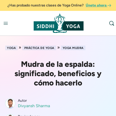
¿Has probado nuestras clases de Yoga Online?
Únete ahora
»
»
YOGA
PRÁCTICA DE YOGA
YOGA MUDRA
Mudra de la espalda:
significado, beneficios y
cómo hacerlo
Autor
Divyansh Sharma