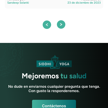
Sandeep Solanki
23 de diciembre de 2023
R
S
Mejoremos
tu salud
No dude en enviarnos cualquier pregunta que tenga.
Con gusto la responderemos.
Contáctenos