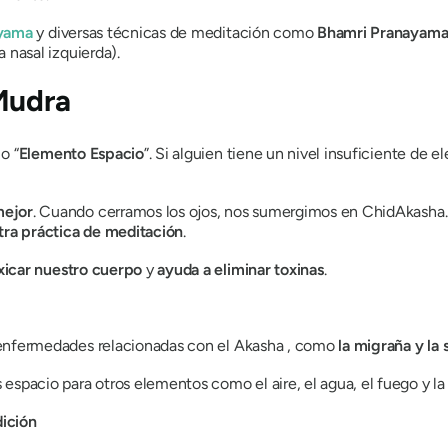
yama
y diversas técnicas de meditación como
Bhamri Pranayam
a nasal izquierda).
Mudra
 o “
Elemento Espacio
”. Si alguien tiene un nivel insuficiente de 
mejor
. Cuando cerramos los ojos, nos sumergimos en
ChidAkasha
stra práctica de meditación
.
xicar nuestro cuerpo
y
ayuda a eliminar toxinas
.
 enfermedades relacionadas con el
Akasha
, como
la migraña y la s
spacio para otros elementos como el aire, el agua, el fuego y la t
dición