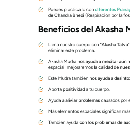
Puedes practicarlo con
diferentes
Prana
de Chandra Bhedi
(Respiración por la fos
Beneficios
del Akasha 
Llena nuestro cuerpo con “
Akasha
Tatva
”
eliminar este problema.
Akasha Mudra
nos ayuda a meditar aún 
espacial, mejoraremos
la calidad de nue
Este
Mudra
también
nos ayuda a desinto
Aporta
positividad
a tu cuerpo.
Ayuda
a aliviar problemas
causados ​​por
Más elementos espaciales significan más e
También ayuda
con los problemas de au