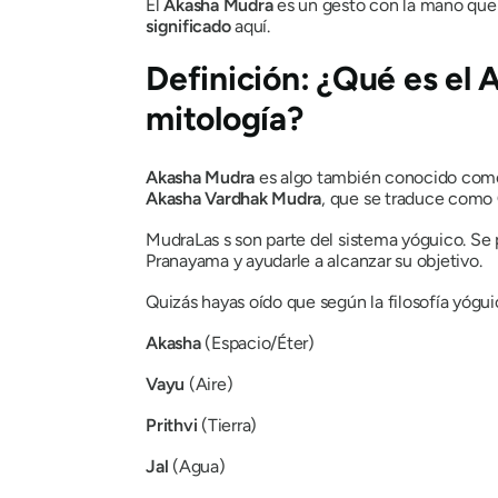
El
Akasha Mudra
es un gesto con la mano que
significado
aquí.
Definición: ¿Qué es
el 
mitología?
Akasha Mudra
es algo también conocido co
Akasha Vardhak
Mudra
, que se traduce como
Mudra
Las s son parte del sistema yóguico. S
Pranayama
y ayudarle a alcanzar su objetivo.
Quizás hayas oído que según la filosofía yóg
Akasha
(Espacio/Éter)
Vayu
(Aire)
Prithvi
(Tierra)
Jal
(Agua)