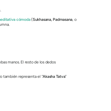
.
editativa cómoda
(
Sukhasana, Padmasana
, o
lumna.
bas manos. El resto de los dedos
ro también representa el “
Akasha Tatva
”