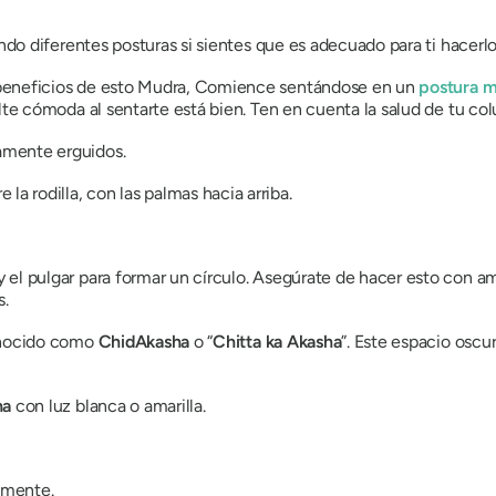
o diferentes posturas si sientes que es adecuado para ti hacerlo
beneficios de esto
Mudra,
Comience sentándose en un
postura m
ulte cómoda al sentarte está bien. Ten en cuenta la salud de tu co
amente erguidos.
 rodilla, con las palmas hacia arriba.
el pulgar para formar un círculo. Asegúrate de hacer esto con am
.
conocido como
ChidAkasha
o “
Chitta ka
Akasha
”. Este espacio oscu
ha
con luz blanca o amarilla.
amente.