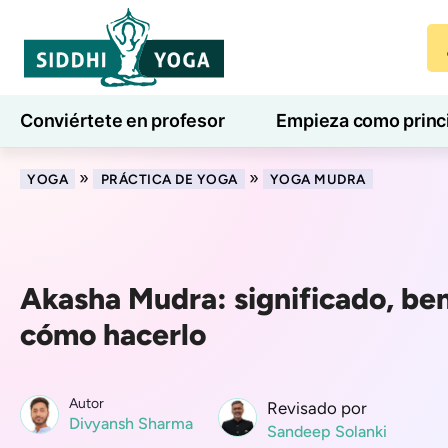
Conviértete en profesor
Empieza como princ
7 días de bienestar
Blog
Aprender
»
»
YOGA
PRÁCTICA DE YOGA
YOGA MUDRA
Akasha Mudra: significado, ben
cómo hacerlo
Autor
Revisado por
Divyansh Sharma
Sandeep Solanki