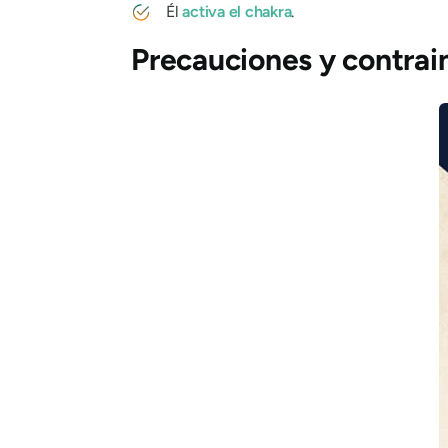
Él
activa el
chakra
.
Precauciones y contrai