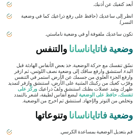
أبعد كتفيك عن أذنيك.
انظر إلى ساعديك (حافظ على رفع ذراعيك كما في وضعية
النسر).
تكون ساعديك ملفوفة أو في وضعية ناماستي.
وضعية فاتاياناسانا
والتنفس
نسّق تنفسك مع حركة الوضعية. خذ بعض الأنفاس الهادئة قبل
البدء. استنشق وارفع ساقك إلى وضعية نصف اللوتس، ثم ازفر
وارفع الجزء العلوي من جسمك عن الأرض. استمر في التنفس
وقرّب كعبك من ركبتك المثنية على الأرض، استنشق وازفر لتمديد
ظهرك وشد عضلات بطنك. استنشق ولفّ ذراعيك
وركّز على
تنفسك، حافظ على الوضعية
لبضع أنفاس لطيفة، اشعر بالتمدد
وتخلص من التوتر والإجهاد. استنشق ثم اخرج من الوضعية.
وضعية فاتاياناسانا
وتنوعاتها
قم بتعديل الوضعية بمساعدة الكرسي.