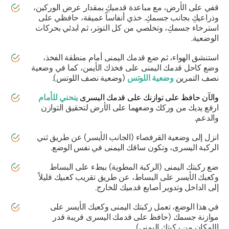
قفي على الأرض، مع مباعدة قدميكِ بمقدار عرض الوركين،
وذراعيكِ بجانب جسمكِ. خذي أنفاساً عميقة، حافظي على
استرخاء جسمكِ، وتخلصي من كل التوتر، ثم ابدئي بحركات
الوضعية.
استنشق الهواء، ثم ضع قدمك اليمنى أمام منطقة الفخذ،
وضع كاحل قدمك اليمنى على فخذك الأيمن، كما في وضعية
نصف التمرين
وضعية اللوتس
(وضعية نصف اللوتس).
والآن حافظ على توازنك على قدمك اليسرى
ينحني للأمام
ارفع يديك من وركك وضعهما على الأرض لتحقيق التوازن
والدعم.
انزل إلى وضعية القرفصاء (الجانب الأيسر) عن طريق ثني
الركبة اليسرى، وتكون ساقك اليمنى في نفس الوضع.
ضع ركبتك اليمنى (الركبة المطوية) ببطء على البساط
وكعبك الأيسر على البساط، عن طريق تقريب كعبيك قليلاً
إلى الداخل وتدوير أصابع قدميك للخارج.
في هذا الوضع، تعمل ركبتك اليمنى وكعبك الأيسر على
موازنة جسمك (حافظ على قدمك اليسرى قريبة قدر
الإمكان من ركبتك اليمنى).