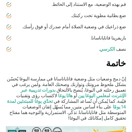
قم بهذه الوضعية، مع الاستناد إلى الحائط.
ضع بطانية مطوية تحت ركبتك.
ضع ذراعيك في وضعية الصلاة أمام صدرك أو فوق رأسك.
باريفريتا
فاتاياناسانا
.
نصف
الكرسي
.
خاتمة
إنّ دمج وضعيات مثل وضعية فاتاياناسانا في ممارسة اليوغا يُحسّن
بشكل ملحوظ مرونتك وتوازنك وصحتك العامة. ولمن يرغب في
تعميق رحلته في اليوغا، يُنصح بالالتحاق
بدورات تدريبية عبر
الإنترنت لمعلمي اليوغا يين
أو
هاثا يوغا
لاكتساب رؤى وتقنيات
قيّمة. كما يُمكن أن تُساعد المشاركة في
تحدّي يوغا للمبتدئين لمدة
14 يومًا
على بناء أساس متين، مما يُسهّل إتقان الوضعيات
المتوسطة مثل فاتاياناسانا. تذكّر، الاستمرارية والتوجيه هما مفتاح
تحقيق كامل إمكاناتك في اليوغا!