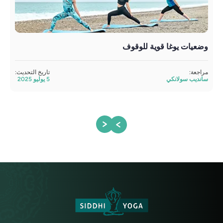
وضعيات يوغا قوية للوقوف
وضع
مراجعة:
تاريخ التحديث:
تمت 
سانديب سولانكي
5 يوليو 2025