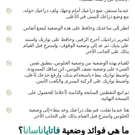
عندما تستقر، ضع ذراعيك أمام وجهك ولف ذراعيك حوله،
مع وضع ذراعك اليمنى في الأعلى.
انظر إلى ساعديك وحافظ على هذه الوضعية لبضع أنفاس.
لتحرير ذراعيك، أخرج الزفير، وحافظ على توازنك واستند
على يديك، ثم عد إلى وضعية الوقوف، واسترخِ قبل القيام
بذلك على الجانب الآخر.
للقيام بهذه الوضعية من وضعية الجلوس، ينطبق نفس
الشيء على وضعية نصف اللوتس، اثنِ ساقك الممدودة،
واضبط توازنك ببطء باستخدام يديك، وارفع جذعك لأعلى،
واضبط توازنك على الركبة اليسرى والكعب الأيمن.
ثم اتبع النقطتين السابعة والثامنة (أعلاه) للحصول على
النسخة النهائية.
هنا عندما تفلت، قم بفك ذراعيك وعد ببطء إلى وضعية
الجلوس واسترخِ قبل القيام بذلك على الجانب الآخر.
ما هي فوائد وضعية
فاتاياناسانا
؟