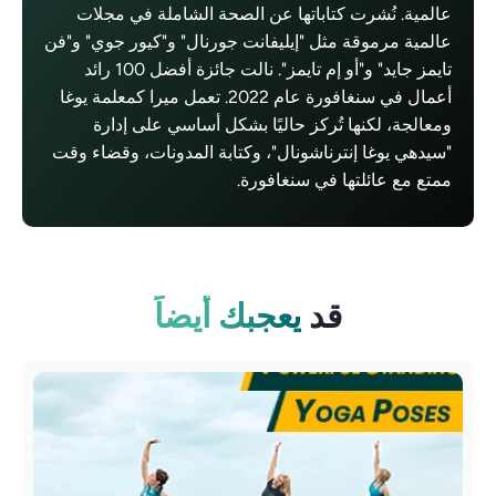
عالمية. نُشرت كتاباتها عن الصحة الشاملة في مجلات
عالمية مرموقة مثل "إيليفانت جورنال" و"كيور جوي" و"فن
تايمز جايد" و"أو إم تايمز". نالت جائزة أفضل 100 رائد
أعمال في سنغافورة عام 2022. تعمل ميرا كمعلمة يوغا
ومعالجة، لكنها تُركز حاليًا بشكل أساسي على إدارة
"سيدهي يوغا إنترناشونال"، وكتابة المدونات، وقضاء وقت
ممتع مع عائلتها في سنغافورة.
قد
يعجبك أيضاً